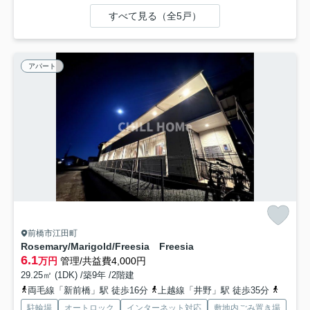
すべて見る（全5戸）
アパート
前橋市江田町
Rosemary/Marigold/Freesia Freesia
6.1
万円
管理/共益費4,000円
29.25㎡ (1DK) /築9年 /2階建
両毛線「新前橋」駅 徒歩16分
上越線「井野」駅 徒歩35分
両毛線
駐輪場
オートロック
インターネット対応
敷地内ごみ置き場