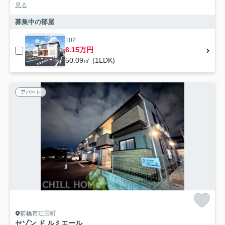
見る
募集中の部屋
102
6.15万円
50.09㎡ (1LDK)
アパート
前橋市江田町
セゾン ド ルミエール