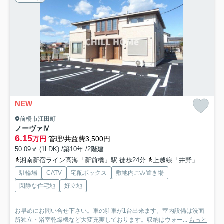
NEW
前橋市江田町
ノーヴァⅣ
6.15
万円
管理/共益費3,500円
50.09㎡ (1LDK) /築10年 /2階建
湘南新宿ライン高海「新前橋」駅 徒歩24分
上越線「井野」駅 徒歩37分
駐輪場
CATV
宅配ボックス
敷地内ごみ置き場
閑静な住宅地
好立地
お早めにお問い合せ下さい。車の駐車が1台出来ます。室内設備は洗面
所独立・浴室乾燥機など大変充実しております。収納はウォー...
もっと