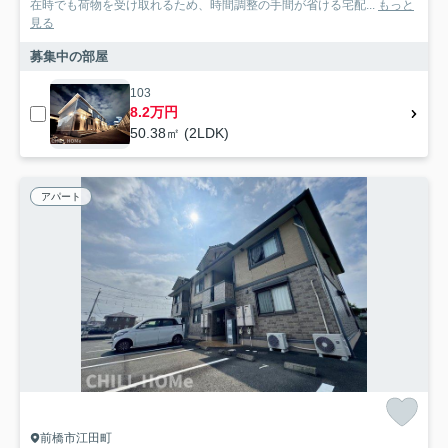
在時でも荷物を受け取れるため、時間調整の手間が省ける宅配...
もっと
見る
募集中の部屋
103
8.2万円
50.38㎡ (2LDK)
アパート
前橋市江田町