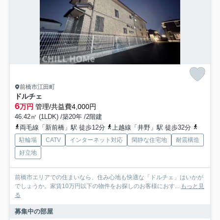
前橋市江田町
ドルチェ
6
万円
管理/共益費4,000円
46.42㎡ (1LDK) /築20年 /2階建
両毛線「新前橋」駅 徒歩12分
上越線「井野」駅 徒歩32分
上越線
駐輪場
CATV
インターネット対応
閑静な住宅地
耐震構造
好立地
前橋市エリアでの住まいなら、住み心地も快適な「ドルチェ」はいかが
でしょうか。家賃10万円以下の物件をお探しのお客様におす...
もっと見
る
募集中の部屋