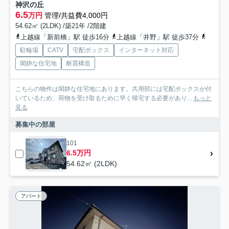
神沢の丘
6.5
万円
管理/共益費4,000円
54.62㎡ (2LDK) /築21年 /2階建
上越線「新前橋」駅 徒歩16分
上越線「井野」駅 徒歩37分
両毛線
駐輪場
CATV
宅配ボックス
インターネット対応
閑静な住宅地
耐震構造
こちらの物件は閑静な住宅地にあります。共用部には宅配ボックスが付
いているため、荷物を受け取るために早く帰宅する必要があり...
もっと
見る
募集中の部屋
101
6.5万円
54.62㎡ (2LDK)
アパート