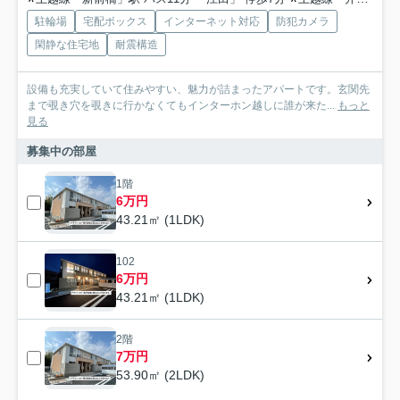
駐輪場
宅配ボックス
インターネット対応
防犯カメラ
閑静な住宅地
耐震構造
設備も充実していて住みやすい、魅力が詰まったアパートです。玄関先
まで覗き穴を覗きに行かなくてもインターホン越しに誰が来た...
もっと
見る
募集中の部屋
1階
6万円
43.21㎡ (1LDK)
102
6万円
43.21㎡ (1LDK)
2階
7万円
53.90㎡ (2LDK)