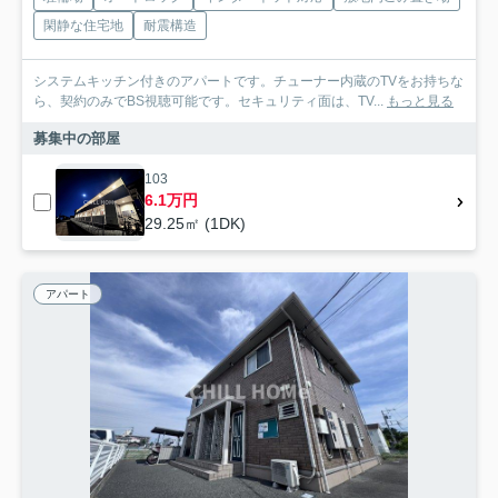
閑静な住宅地
耐震構造
システムキッチン付きのアパートです。チューナー内蔵のTVをお持ちな
ら、契約のみでBS視聴可能です。セキュリティ面は、TV...
もっと見る
募集中の部屋
103
6.1万円
29.25㎡ (1DK)
アパート