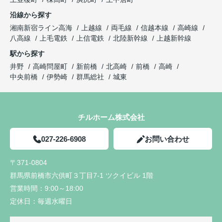
沿線から探す
湘南新宿ライン高海
上越線
両毛線
信越本線
高崎線
八高線
上毛電鉄
上信電鉄
北陸新幹線
上越新幹線
駅から探す
井野
高崎問屋町
新前橋
北高崎
前橋
高崎
中央前橋
伊勢崎
群馬総社
城東
チルホーム株式会社
027-226-6908
お問い合わせ
〒371-0804
群馬県前橋市六供町３丁目7-1 ツクイビル 1階
営業時間：
9:00～18:00
定休日：
毎週水曜日