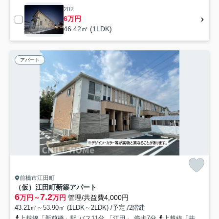
202
6万円
46.42㎡ (1LDK)
アパート
前橋市江田町
（仮）江田町新築アパート
6
7.2
万円～
万円
管理/共益費4,000円
43.21㎡～53.90㎡ (1LDK～2LDK) /予定 /2階建
上越線「新前橋」駅 バス11分 「江田」 停歩7分
上越線「井野」駅 徒歩38分