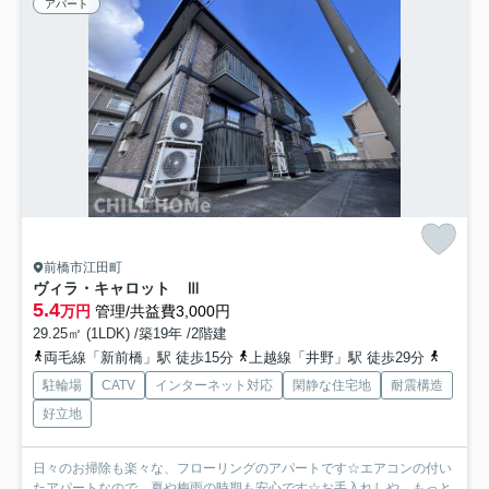
アパート
前橋市江田町
ヴィラ・キャロット Ⅲ
5.4
万円
管理/共益費3,000円
29.25㎡ (1LDK) /築19年 /2階建
両毛線「新前橋」駅 徒歩15分
上越線「井野」駅 徒歩29分
上越線
駐輪場
CATV
インターネット対応
閑静な住宅地
耐震構造
好立地
日々のお掃除も楽々な、フローリングのアパートです☆エアコンの付い
たアパートなので、夏や梅雨の時期も安心です☆お手入れしや...
もっと