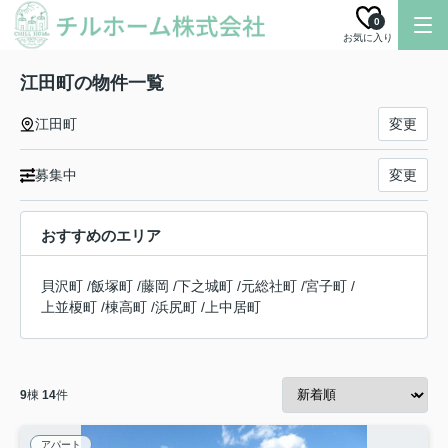
0
お気に入り
江田町の物件一覧
江田町
変更
募集中
変更
おすすめのエリア
貝沢町
/
飯塚町
/
藤岡
/
下之城町
/
元総社町
/
宮子町
/
上並榎町
/
棟高町
/
浜尻町
/
上中居町
9
棟
14
件
アパート