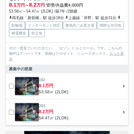
8.1
8.2
万円～
万円
管理/共益費4,000円
53.58㎡～54.47㎡ (2LDK) /築7年 /2階建
両毛線「新前橋」駅 徒歩18分
上越線「井野」駅 徒歩31分
上越線
駐輪場
インターネット対応
敷地内ごみ置き場
閑静な住宅地
耐震構造
好立地
ぜひ一度見ていただきたい、「セゾン ド ルミエール」です。こちらの
物件はアパートです。収納はクロゼット・シューズボックス...
もっと見
る
募集中の部屋
102
8.1万円
53.58㎡ (2LDK)
203
8.2万円
54.47㎡ (2LDK)