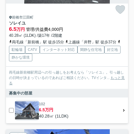
前橋市江田町
ソレイユ
6.5
万円
管理/共益費4,000円
40.28㎡ (1LDK) /築17年 /2階建
両毛線「新前橋」駅 徒歩15分
上越線「井野」駅 徒歩37分
両毛線
駐輪場
CATV
インターネット対応
閑静な住宅地
好立地
静かな環境
両毛線新前橋駅周辺への引っ越しをお考えなら「ソレイユ」。引っ越し
の日時が決まっているのであればご相談ください。TVインタ...
もっと見
る
募集中の部屋
102
6.5万円
40.28㎡ (1LDK)