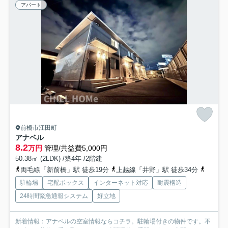
アパート
前橋市江田町
アナベル
8.2
万円
管理/共益費5,000円
50.38㎡ (2LDK) /築4年 /2階建
両毛線「新前橋」駅 徒歩19分
上越線「井野」駅 徒歩34分
両毛線
駐輪場
宅配ボックス
インターネット対応
耐震構造
24時間緊急通報システム
好立地
新着情報：アナベルの空室情報ならコチラ。駐輪場付きの物件です。不