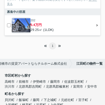
見る
募集中の部屋
202
5.4万円
29.25㎡ (1LDK)
1
前橋市の賃貸アパートならチルホーム株式会社
江田町の物件一覧
市区町村から探す
高崎市
前橋市
伊勢崎市
藤岡市
佐波郡玉村町
渋川市
北群馬郡吉岡町
北群馬郡榛東村
富岡市
安中市
町名から探す
貝沢町
飯塚町
藤岡
下之城町
元総社町
宮子町
上並榎町
棟高町
浜尻町
上中居町