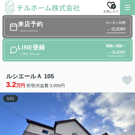
0
お気に入り
来店予約
カンタン60秒
→ CLICK!!
- reservation -
LINE登録
気軽に相談！
→ CLICK!!
- LINE official -
ルシエールＡ 105
3.2
万円
管理/共益費 3,000円
1
/
21