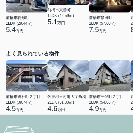
前橋市東善町
1LDK (42.59㎡)
前橋市駒形町
前橋市箱田町
5.1
万円
1LDK (29.44㎡)
2LDK (57.60㎡)
2
5.4
7.5
万円
万円
よく見られている物件
前橋市総社町２丁目
佐波郡玉村町大字角渕
前橋市三俣町２丁目
1LDK (39.74㎡)
2LDK (51.33㎡)
2LDK (54.66㎡)
2
4.5
4.6
4.9
万円
万円
万円