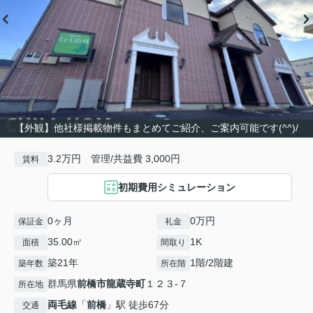
【外観】他社様掲載物件もまとめてご紹介、ご案内可能です(^^)/
3.2万円 管理/共益費 3,000円
賃料
初期費用シミュレーション
0ヶ月
0万円
保証金
礼金
35.00㎡
1K
面積
間取り
築21年
1階/2階建
築年数
所在階
群馬県
前橋市
龍蔵寺町
１２３-７
所在地
両毛線
「
前橋
」駅 徒歩67分
交通