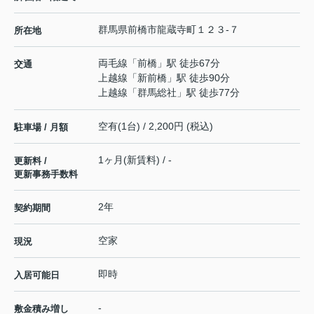
群馬県
前橋市
龍蔵寺町
１２３-７
所在地
両毛線
「
前橋
」駅 徒歩67分
交通
上越線
「
新前橋
」駅 徒歩90分
上越線
「
群馬総社
」駅 徒歩77分
空有(1台) / 2,200円 (税込)
駐車場 / 月額
1ヶ月(新賃料) / -
更新料 /
更新事務手数料
2年
契約期間
空家
現況
即時
入居可能日
-
敷金積み増し