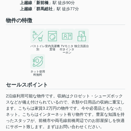
上越線
「
新前橋
」駅 徒歩90分
上越線
「
群馬総社
」駅 徒歩77分
物件の特徴
バストイレ
室内洗濯機
TVモニタ
独立洗面台
別
置場
付きインタ
ーホン
ネット使用
料無料
セールスポイント
2沿線利用可能な物件です。収納はクロゼット・シューズボック
スなどが備え付けられているので、衣類や日用品の収納に重宝し
ます。こちらは家賃3.2万円の物件です。今や必需品ともなった
ネット。こちらはインターネット有り物件です。豊富な知識を持
ったスタッフが、前橋市や両毛線前橋周辺でのお部屋探しを快適
にサポート致します。まずはお問い合わせください。