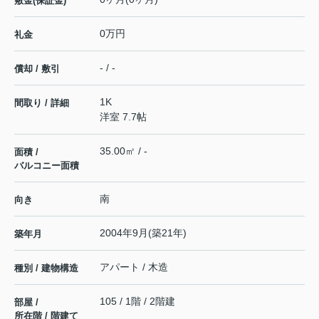
敷金(保証金)
0万円
礼金
- / -
償却 / 敷引
1K
間取り / 詳細
洋室 7.7帖
35.00㎡ / -
面積 /
バルコニー面積
南
向き
2004年9月(築21年)
築年月
アパート / 木造
種別 / 建物構造
105 / 1階 / 2階建
部屋 /
所在階 / 階建て