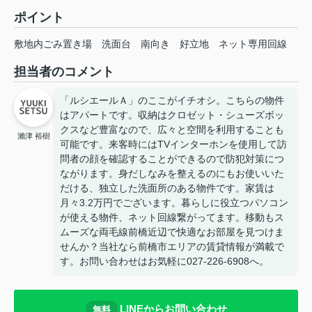
ポイント
敷地内ごみ置き場
洗面台
南向き
好立地
ネット専用回線
担当者のコメント
「ルシエールＡ」のここがイチオシ。こちらの物件
はアパートです。収納はクロゼット・シューズボッ
クスなど豊富なので、広々と空間を利用することも
瀨津 裕樹
可能です。来客時にはTVインターホンを使用して訪
問者の顔を確認することができるので防犯対策につ
ながります。身だしなみを整えるのにもお使いいた
だける、独立した洗面所のある物件です。家賃は
月々3.2万円でございます。暮らしに役立つパソコン
が使える物件、ネット回線繋がってます。移動もス
ムーズな両毛線前橋近辺で快適なお部屋を見つけま
せんか？当社なら前橋市エリアの賃貸情報が満載で
す。お問い合わせはお気軽に027-226-6908へ。
LINEからお問い合わせ
無料