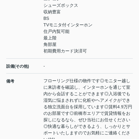
シューズボックス
収納豊富
BS
TVモニタ付インターホン
住戸内覧可能
最上階
角部屋
初期費用カード決済可
-
設備(その他)
フローリング仕様の物件です◎モニター越し
備考
に来訪者を確認し、インターホンを通じて室
内から会話することができます◎入浴後でも
湿気に悩まされずに化粧やヘアメイクができ
る独立洗面台を採用しています◎賃料4.9万円
のお部屋です◎前橋市エリアで賃貸情報をお
探しになるなら、ぜひ当社にお任せください
◎快適な暮らしができるよう、しっかりとサ
ポートいたしますのでお気軽にご連絡くださ