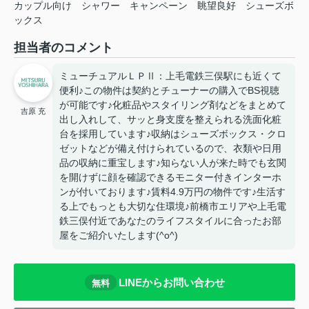
カップル向け
シャワー
キャンペーン
眺望良好
シューズボ
ックス
担当者のコメント
ミューチュアルＬＰⅡ：上毛電鉄三俣駅にも近くて
便利♪この物件は契約とチューナーの購入でBS視聴
が可能です♪化粧品やスタイリング剤などをまとめて
吉原 充
出し入れして、サッと身支度を整えられる洗面化粧
台を採用しています♪収納はシューズボックス・クロ
ゼットなどが備え付けられているので、衣類や日用
品の収納に重宝します♪知らない人が来た時でも玄関
を開けずに顔を確認できるモニター付きインターホ
ンが付いております♪賃料4.9万円の物件です♪生活す
る上でもっとも大切な住環境♪前橋市エリアや上毛電
鉄三俣付近であなたのライフスタイルに合ったお部
屋をご紹介いたします(^o^)
LINEからお問い合わせ
無料