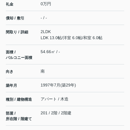
0万円
礼金
- / -
償却 / 敷引
2LDK
間取り / 詳細
LDK 13.0帖
/
洋室 6.0帖
/
和室 6.0帖
54.66㎡ / -
面積 /
バルコニー面積
南
向き
1997年7月(築29年)
築年月
アパート / 木造
種別 / 建物構造
201 / 2階 / 2階建
部屋 /
所在階 / 階建て