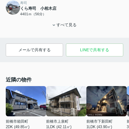
寿司
くら寿司 小相木店
4401ｍ（56分）
すべて見る
メールで共有する
LINEで共有する
近隣の物件
前橋市上泉町
前橋市下新田町
前橋市箱田町
1LDK (42.11㎡)
1LDK (43.90㎡)
2DK (49.85㎡)
3