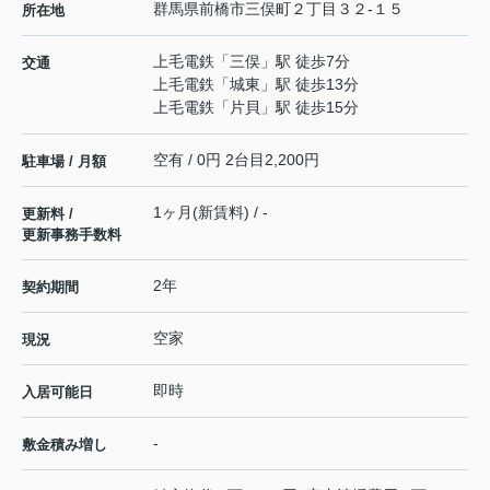
群馬県
前橋市
三俣町
２丁目３２-１５
所在地
上毛電鉄
「
三俣
」駅 徒歩7分
交通
上毛電鉄
「
城東
」駅 徒歩13分
上毛電鉄
「
片貝
」駅 徒歩15分
空有 / 0円 2台目2,200円
駐車場 / 月額
1ヶ月(新賃料) / -
更新料 /
更新事務手数料
2年
契約期間
空家
現況
即時
入居可能日
-
敷金積み増し