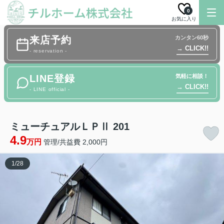
0
お気に入り
来店予約
カンタン60秒
→ CLICK!!
- reservation -
LINE登録
気軽に相談！
→ CLICK!!
- LINE official -
ミューチュアルＬＰⅡ 201
4.9
万円
管理/共益費 2,000円
1
/
28