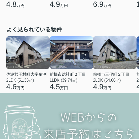
4.9
6.9
4.8
万円
万円
万円
よく見られている物件
佐波郡玉村町大字角渕
前橋市総社町２丁目
前橋市三俣町２丁目
2LDK (51.33㎡)
1LDK (39.74㎡)
2LDK (54.66㎡)
2
4.6
4.5
4.9
万円
万円
万円