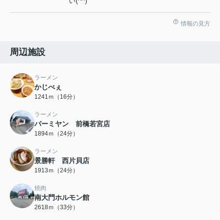
い(^^)
情報の見方
周辺施設
ラーメン
かじべぇ
1241ｍ（16分）
ラーメン
バーミヤン 前橋若宮店
1894ｍ（24分）
ラーメン
景勝軒 西片貝店
1913ｍ（24分）
焼肉
南大門ホルモン館
2618ｍ（33分）