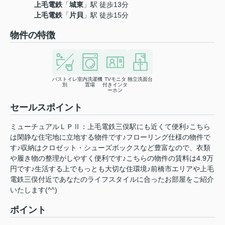
上毛電鉄
「
城東
」駅 徒歩13分
上毛電鉄
「
片貝
」駅 徒歩15分
物件の特徴
バストイレ
室内洗濯機
TVモニタ
独立洗面台
別
置場
付きインタ
ーホン
セールスポイント
ミューチュアルＬＰⅡ：上毛電鉄三俣駅にも近くて便利♪こちら
は閑静な住宅地に立地する物件です♪フローリング仕様の物件で
す♪収納はクロゼット・シューズボックスなど豊富なので、衣類
や履き物の整理がしやすく便利です♪こちらの物件の賃料は4.9万
円です♪生活する上でもっとも大切な住環境♪前橋市エリアや上毛
電鉄三俣付近であなたのライフスタイルに合ったお部屋をご紹介
いたします(^^)
ポイント