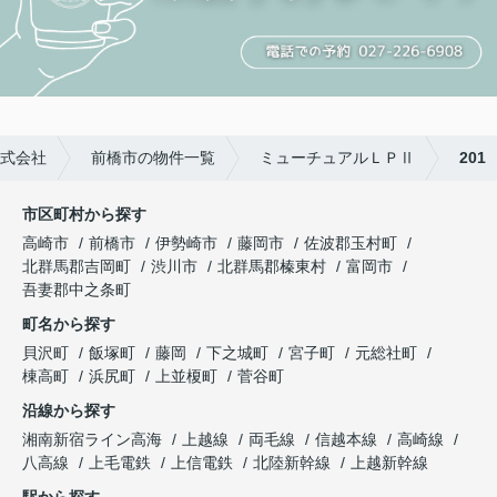
式会社
前橋市の物件一覧
ミューチュアルＬＰⅡ
201
市区町村から探す
高崎市
前橋市
伊勢崎市
藤岡市
佐波郡玉村町
北群馬郡吉岡町
渋川市
北群馬郡榛東村
富岡市
吾妻郡中之条町
町名から探す
貝沢町
飯塚町
藤岡
下之城町
宮子町
元総社町
棟高町
浜尻町
上並榎町
菅谷町
沿線から探す
湘南新宿ライン高海
上越線
両毛線
信越本線
高崎線
八高線
上毛電鉄
上信電鉄
北陸新幹線
上越新幹線
駅から探す