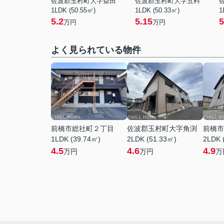
佐波郡玉村町大字斎田
佐波郡玉村町大字五料
1LDK (50.55㎡)
1LDK (50.33㎡)
1
5.2
5.15
5
万円
万円
よく見られている物件
前橋市総社町２丁目
佐波郡玉村町大字角渕
前橋市
1LDK (39.74㎡)
2LDK (51.33㎡)
2LDK 
4.5
4.6
4.9
万円
万円
万