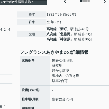
(^^)/物件情報多数♪
1991年3月(築35年)
築年
空有(2台)
駐車
高崎線
「
新町
」駅 徒歩48分
４２-４
八高線
「
北藤岡
」駅 徒歩70分
交通
高崎線
「
神保原
」駅 徒歩96分
フレグランスあきやまDの詳細情報
設備条件
閑静な住宅地
好立地
静かな環境
敷地内ごみ置き場
駐車2台可
設備(その他)
-
駐車場/月額
空有(2台)/0円
５４
用途地域
-