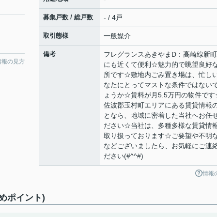
募集戸数 / 総戸数
- / 4戸
取引態様
一般媒介
備考
フレグランスあきやまD：高崎線新
情報の見方
にも近くて便利☆魅力的で眺望良好
所です☆敷地内ごみ置き場は、忙し
なたにとってマストな条件ではない
ょうか☆賃料が月5.5万円の物件です
佐波郡玉村町エリアにある賃貸情報
となら、地域に密着した当社へお任
ださい☆当社は、多種多様な賃貸情
取り扱っております☆ご要望や不明
などございましたら、お気軽にご連
ださい(#^^#)
情報
めポイント)