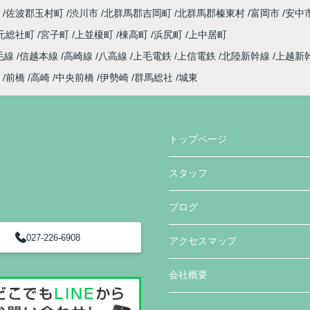
佐波郡玉村町
渋川市
北群馬郡吉岡町
北群馬郡榛東村
富岡市
安中
元総社町
宮子町
上並榎町
棟高町
浜尻町
上中居町
毛線
信越本線
高崎線
八高線
上毛電鉄
上信電鉄
北陸新幹線
上越新
前橋
高崎
中央前橋
伊勢崎
群馬総社
城東
トップページ
スタッフ
ブログ
027-226-6908
アクセスマップ
会社概要