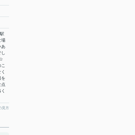
町駅
な場
いあ
でし
☆
のこ
せく
報を
な点
絡く
の見方