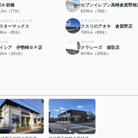
KEA 前橋
セブンイレブン高崎倉賀野南
113ｍ（77分）
6226ｍ（78分）
ィスカウントショップ
ドラッグストア
スターマックス
クスリのアオキ 倉賀野店
736ｍ（85分）
7091ｍ（89分）
ーパー
スーパー
イシア 伊勢崎ＢＰ店
クラシーズ 連取店
010ｍ（101分）
8378ｍ（105分）