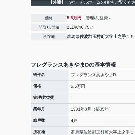
【外観】
当社、チルホームのHPもご覧ください
5.5万円
管理/共益費
-
価格
2LDK/46.75㎡
間取り/面積
群馬県
佐波郡玉村町
大字上之手
１５
所在地
フレグランスあきやまDの基本情報
物件名
フレグランスあきやまD
価格
5.5万円
管理/共益費
-
築年月
1991年3月（築35年）
総戸数
4戸
所在地
群馬県
佐波郡玉村町
大字上之手
１