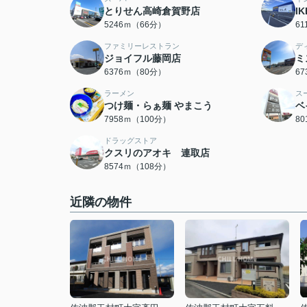
とりせん高崎倉賀野店
I
5246ｍ（66分）
6
ファミリーレストラン
デ
ジョイフル藤岡店
ミ
6376ｍ（80分）
6
ラーメン
ス
つけ麺・らぁ麺 やまこう
ベ
7958ｍ（100分）
8
ドラッグストア
クスリのアオキ 連取店
8574ｍ（108分）
近隣の物件