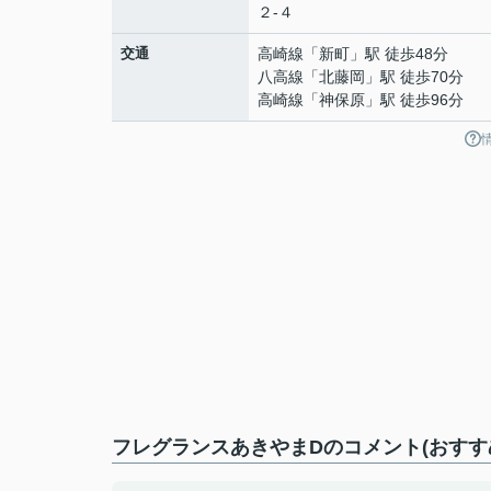
２-４
交通
高崎線
「
新町
」駅 徒歩48分
八高線
「
北藤岡
」駅 徒歩70分
高崎線
「
神保原
」駅 徒歩96分
フレグランスあきやまDのコメント(おすす