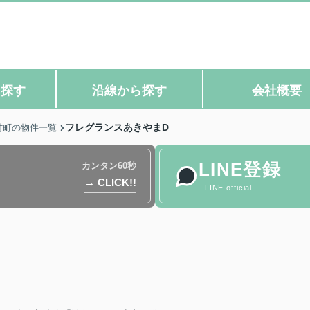
ら探す
沿線から探す
会社概要
フレグランスあきやまD
村町の物件一覧
LINE登録
カンタン60秒
→ CLICK!!
- LINE official -