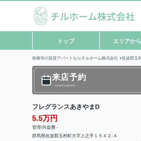
トップ
エリアか
前橋市の賃貸アパートならチルホーム株式会社
佐波郡玉
来店予約
- reservation -
フレグランスあきやまD
5.5万円
管理/共益費 -
群馬県
佐波郡玉村町
大字上之手
１５４２-４