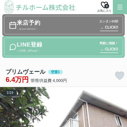
0
お気に入り
来店予約
カンタン60秒
→ CLICK!!
- reservation -
LINE登録
気軽に相談！
→ CLICK!!
- LINE official -
プリムヴェール
空室1
6.4万円
管理/共益費 4,000円
1
/
19