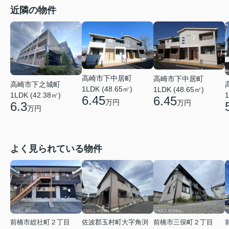
近隣の物件
高崎市下中居町
高崎市下中居町
高崎市下之城町
1LDK (48.65㎡)
1LDK (48.65㎡)
1
1LDK (42.38㎡)
6.45
6.45
万円
万円
6.3
万円
よく見られている物件
前橋市総社町２丁目
佐波郡玉村町大字角渕
前橋市三俣町２丁目