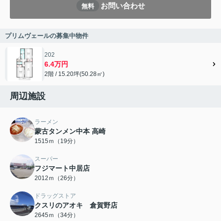
お問い合わせ
無料
プリムヴェールの募集中物件
202
6.4万円
2階 / 15.20坪(50.28㎡)
周辺施設
ラーメン
蒙古タンメン中本 高崎
1515ｍ（19分）
スーパー
フジマート中居店
2012ｍ（26分）
ドラッグストア
クスリのアオキ 倉賀野店
2645ｍ（34分）