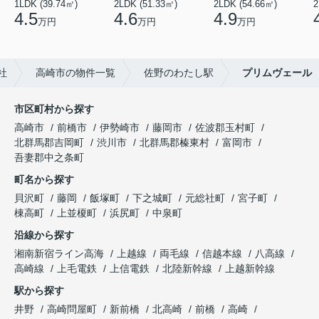
1LDK (39.74㎡)
2LDK (51.33㎡)
2LDK (54.66㎡)
2
4.5
4.6
4.9
万円
万円
万円
社
高崎市の物件一覧
佐野のわたし駅
プリムヴェール
市区町村から探す
高崎市
前橋市
伊勢崎市
藤岡市
佐波郡玉村町
北群馬郡吉岡町
渋川市
北群馬郡榛東村
富岡市
吾妻郡中之条町
町名から探す
貝沢町
藤岡
飯塚町
下之城町
元総社町
宮子町
棟高町
上並榎町
浜尻町
中泉町
沿線から探す
湘南新宿ライン高海
上越線
両毛線
信越本線
八高線
高崎線
上毛電鉄
上信電鉄
北陸新幹線
上越新幹線
駅から探す
井野
高崎問屋町
新前橋
北高崎
前橋
高崎