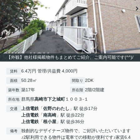
【外観】他社様掲載物件もまとめてご紹介、ご案内可能です(^^)/
6.4万円 管理/共益費 4,000円
賃料
50.28㎡
2DK
面積
間取り
築17年
2階/2階建
築年数
所在階
群馬県
高崎市
下之城町
１００３-１
所在地
上信電鉄
「
佐野のわたし
」駅 徒歩17分
交通
上信電鉄
「
南高崎
」駅 徒歩22分
上信電鉄
「
根小屋
」駅 徒歩36分
独創的なデザイナーズ物件で、ご好評いただいています
備考
♪2駅利用できる物件は電車での移動が便利です♪家賃6.4