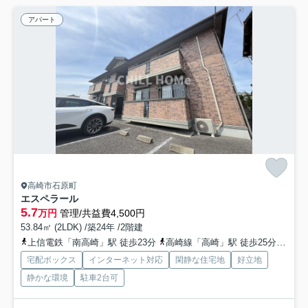
アパート
高崎市石原町
エスペラール
5.7
万円
管理/共益費4,500円
53.84㎡ (2LDK) /築24年 /2階建
上信電鉄「南高崎」駅 徒歩23分
高崎線「高崎」駅 徒歩25分
上信
宅配ボックス
インターネット対応
閑静な住宅地
好立地
静かな環境
駐車2台可