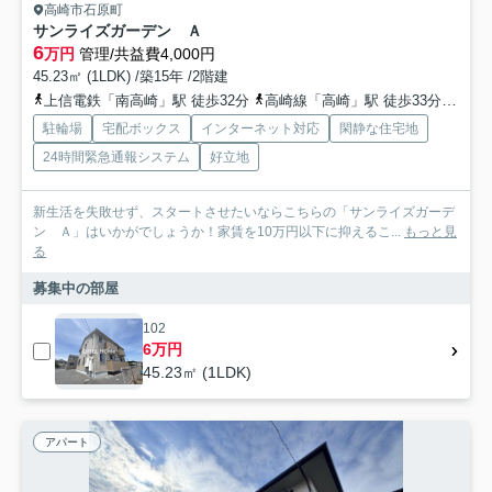
高崎市石原町
サンライズガーデン Ａ
6
万円
管理/共益費4,000円
45.23㎡ (1LDK) /築15年 /2階建
上信電鉄「南高崎」駅 徒歩32分
高崎線「高崎」駅 徒歩33分
上信
駐輪場
宅配ボックス
インターネット対応
閑静な住宅地
24時間緊急通報システム
好立地
新生活を失敗せず、スタートさせたいならこちらの「サンライズガーデ
ン Ａ」はいかがでしょうか！家賃を10万円以下に抑えるこ...
もっと見
る
募集中の部屋
102
6万円
45.23㎡ (1LDK)
アパート