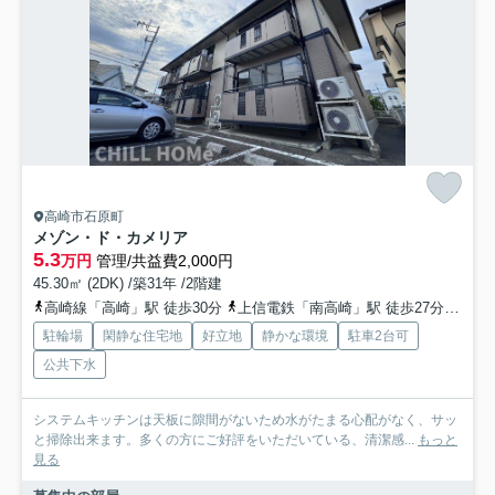
高崎市石原町
メゾン・ド・カメリア
5.3
万円
管理/共益費2,000円
45.30㎡ (2DK) /築31年 /2階建
高崎線「高崎」駅 徒歩30分
上信電鉄「南高崎」駅 徒歩27分
上信
駐輪場
閑静な住宅地
好立地
静かな環境
駐車2台可
公共下水
システムキッチンは天板に隙間がないため水がたまる心配がなく、サッ
と掃除出来ます。多くの方にご好評をいただいている、清潔感...
もっと
見る