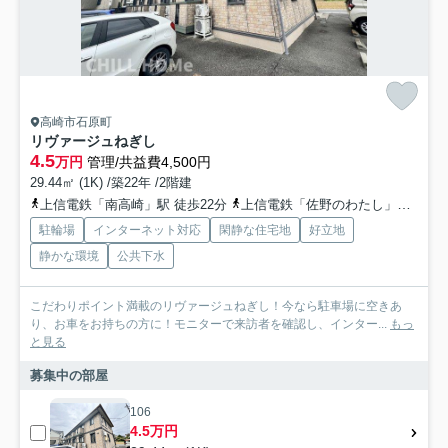
高崎市石原町
リヴァージュねぎし
4.5
万円
管理/共益費4,500円
29.44㎡ (1K) /築22年 /2階建
上信電鉄「南高崎」駅 徒歩22分
上信電鉄「佐野のわたし」駅 徒歩27分
駐輪場
インターネット対応
閑静な住宅地
好立地
静かな環境
公共下水
こだわりポイント満載のリヴァージュねぎし！今なら駐車場に空きあ
り、お車をお持ちの方に！モニターで来訪者を確認し、インター...
もっ
と見る
募集中の部屋
106
4.5万円