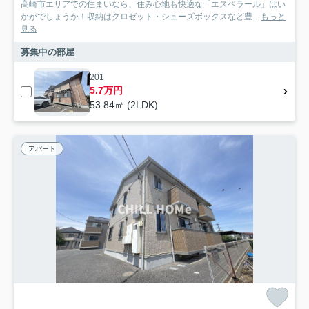
高崎市エリアでの住まいなら、住み心地も快適な「エスペラール」はい
かがでしょうか！収納はクロゼット・シューズボックスなど豊...
もっと
見る
募集中の部屋
201
5.7万円
53.84㎡ (2LDK)
アパート