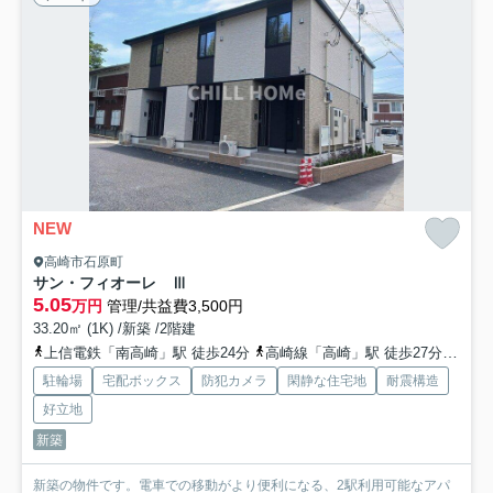
NEW
高崎市石原町
サン・フィオーレ Ⅲ
5.05
万円
管理/共益費3,500円
33.20㎡ (1K) /新築 /2階建
上信電鉄「南高崎」駅 徒歩24分
高崎線「高崎」駅 徒歩27分
上信
駐輪場
宅配ボックス
防犯カメラ
閑静な住宅地
耐震構造
好立地
新築
新築の物件です。電車での移動がより便利になる、2駅利用可能なアパ