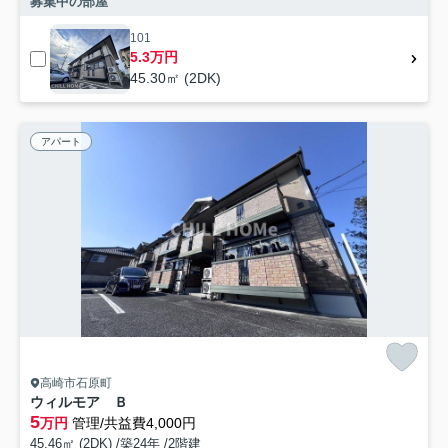
募集中の部屋
101
5.3万円
45.30㎡ (2DK)
アパート
高崎市石原町
ウィルモア Ｂ
5
万円
管理/共益費4,000円
45.46㎡ (2DK) /築24年 /2階建