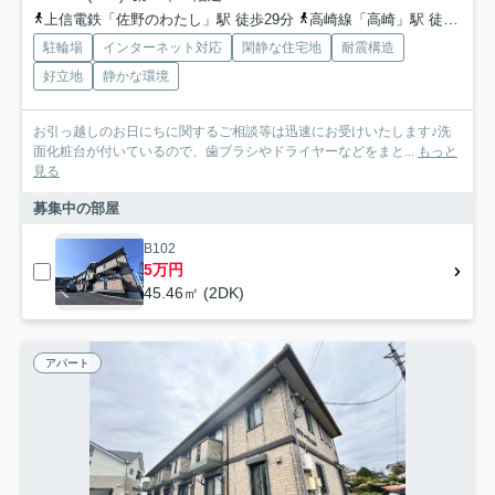
上信電鉄「佐野のわたし」駅 徒歩29分
高崎線「高崎」駅 徒歩45分
駐輪場
インターネット対応
閑静な住宅地
耐震構造
好立地
静かな環境
お引っ越しのお日にちに関するご相談等は迅速にお受けいたします♪洗
面化粧台が付いているので、歯ブラシやドライヤーなどをまと...
もっと
見る
募集中の部屋
B102
5万円
45.46㎡ (2DK)
アパート