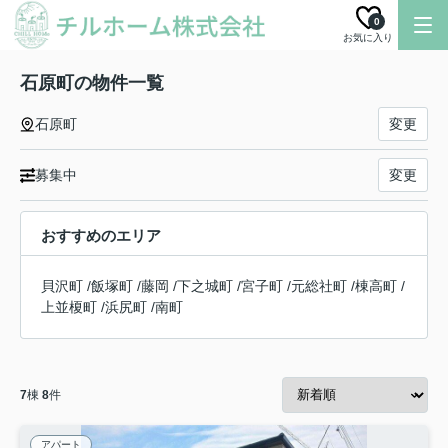
0
お気に入り
石原町の物件一覧
石原町
変更
募集中
変更
おすすめのエリア
貝沢町
/
飯塚町
/
藤岡
/
下之城町
/
宮子町
/
元総社町
/
棟高町
/
上並榎町
/
浜尻町
/
南町
7
棟
8
件
アパート