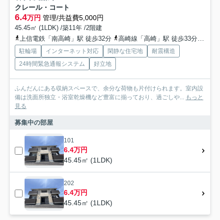
クレール・コート
6.4
万円
管理/共益費5,000円
45.45㎡ (1LDK) /築11年 /2階建
上信電鉄「南高崎」駅 徒歩32分
高崎線「高崎」駅 徒歩33分
上信
駐輪場
インターネット対応
閑静な住宅地
耐震構造
24時間緊急通報システム
好立地
ふんだんにある収納スペースで、余分な荷物も片付けられます。室内設
備は洗面所独立・浴室乾燥機など豊富に揃っており、過ごしや...
もっと
見る
募集中の部屋
101
6.4万円
45.45㎡ (1LDK)
202
6.4万円
45.45㎡ (1LDK)