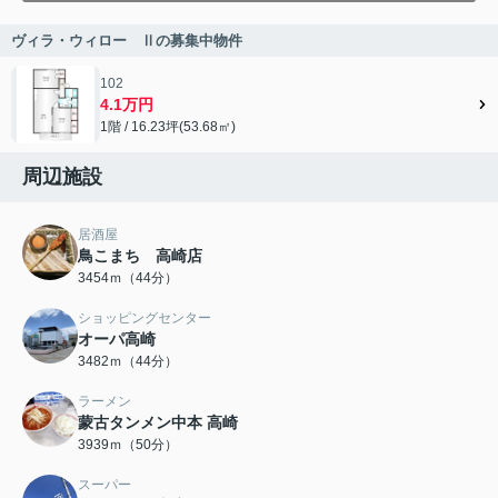
ヴィラ・ウィロー Ⅱの募集中物件
102
4.1万円
1階 / 16.23坪(53.68㎡)
周辺施設
居酒屋
鳥こまち 高崎店
3454ｍ（44分）
ショッピングセンター
オーパ高崎
3482ｍ（44分）
ラーメン
蒙古タンメン中本 高崎
3939ｍ（50分）
スーパー