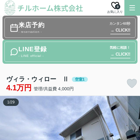
0
お気に入り
来店予約
カンタン60秒
→ CLICK!!
- reservation -
LINE登録
気軽に相談！
→ CLICK!!
- LINE official -
ヴィラ・ウィロー Ⅱ
空室1
4.1万円
管理/共益費 4,000円
1
/
29