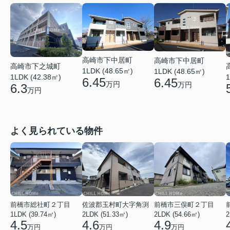
高崎市下中居町
高崎市下中居町
高崎市下之城町
1LDK (48.65㎡)
1LDK (48.65㎡)
1
1LDK (42.38㎡)
6.45
6.45
万円
万円
6.3
万円
よく見られている物件
前橋市総社町２丁目
佐波郡玉村町大字角渕
前橋市三俣町２丁目
1LDK (39.74㎡)
2LDK (51.33㎡)
2LDK (54.66㎡)
2
4.5
4.6
4.9
万円
万円
万円