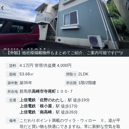
【外観】他社様掲載物件もまとめてご紹介、ご案内可能です(^^)/
4.1万円 管理/共益費 4,000円
賃料
53.68㎡
2LDK
面積
間取り
築35年
1階/2階建
築年数
所在階
群馬県
高崎市
寺尾町
１００-７
所在地
上信電鉄
「
佐野のわたし
」駅 徒歩19分
交通
上信電鉄
「
根小屋
」駅 徒歩17分
上信電鉄
「
南高崎
」駅 徒歩26分
こだわりポイント満載のヴィラ・ウィロー Ⅱ。道が平
備考
坦だと買い物も快適にできますね。常に新鮮な空気を取