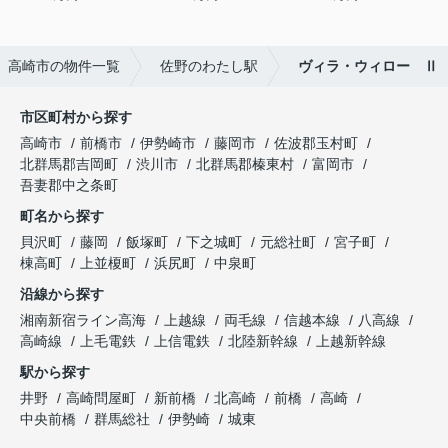
高崎市の物件一覧
佐野のわたし駅
ヴィラ・ウィロー Ⅱ
市区町村から探す
高崎市
前橋市
伊勢崎市
藤岡市
佐波郡玉村町
北群馬郡吉岡町
渋川市
北群馬郡榛東村
富岡市
吾妻郡中之条町
町名から探す
貝沢町
藤岡
飯塚町
下之城町
元総社町
宮子町
棟高町
上並榎町
浜尻町
中泉町
沿線から探す
湘南新宿ライン高海
上越線
両毛線
信越本線
八高線
高崎線
上毛電鉄
上信電鉄
北陸新幹線
上越新幹線
駅から探す
井野
高崎問屋町
新前橋
北高崎
前橋
高崎
中央前橋
群馬総社
伊勢崎
城東