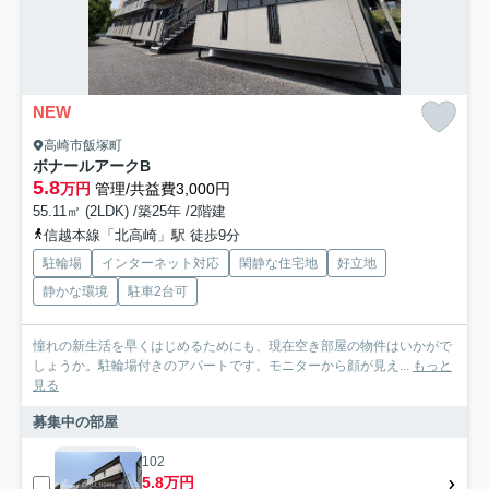
NEW
高崎市飯塚町
ボナールアークB
5.8
万円
管理/共益費3,000円
55.11㎡ (2LDK) /築25年 /2階建
信越本線「北高崎」駅 徒歩9分
駐輪場
インターネット対応
閑静な住宅地
好立地
静かな環境
駐車2台可
憧れの新生活を早くはじめるためにも、現在空き部屋の物件はいかがで
しょうか。駐輪場付きのアパートです。モニターから顔が見え...
もっと
見る
募集中の部屋
102
5.8万円