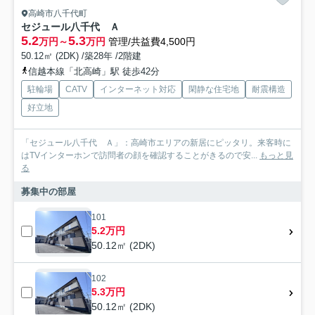
高崎市八千代町
セジュール八千代 Ａ
5.2
5.3
万円～
万円
管理/共益費4,500円
50.12㎡ (2DK) /築28年 /2階建
信越本線「北高崎」駅 徒歩42分
駐輪場
CATV
インターネット対応
閑静な住宅地
耐震構造
好立地
「セジュール八千代 Ａ」：高崎市エリアの新居にピッタリ。来客時に
はTVインターホンで訪問者の顔を確認することがきるので安...
もっと見
る
募集中の部屋
101
5.2万円
50.12㎡ (2DK)
102
5.3万円
50.12㎡ (2DK)