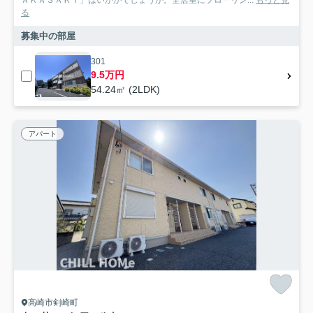
ＡＫＡＳＡＫＩ」はいかがでしょうか。全居室にフローリン...
もっと見
る
募集中の部屋
301
9.5万円
54.24㎡ (2LDK)
アパート
高崎市剣崎町