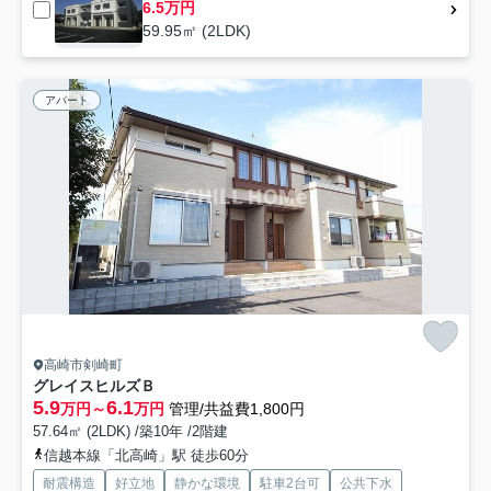
6.5万円
59.95㎡ (2LDK)
アパート
高崎市剣崎町
グレイスヒルズＢ
5.9
6.1
万円～
万円
管理/共益費1,800円
57.64㎡ (2LDK) /築10年 /2階建
信越本線「北高崎」駅 徒歩60分
耐震構造
好立地
静かな環境
駐車2台可
公共下水