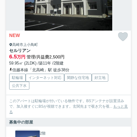
NEW
高崎市上小鳥町
セルリアン
6.5
万円
管理/共益費2,500円
59.95㎡ (2LDK) /築11年 /2階建
信越本線「北高崎」駅 徒歩38分
駐輪場
インターネット対応
閑静な住宅地
好立地
公共下水
このアパートは駐輪場が付いている物件です。BSアンテナが設置済み
で、加入後すぐにBSが視聴できます。玄関先まで覗き穴を覗...
もっと見
る
募集中の部屋
2階