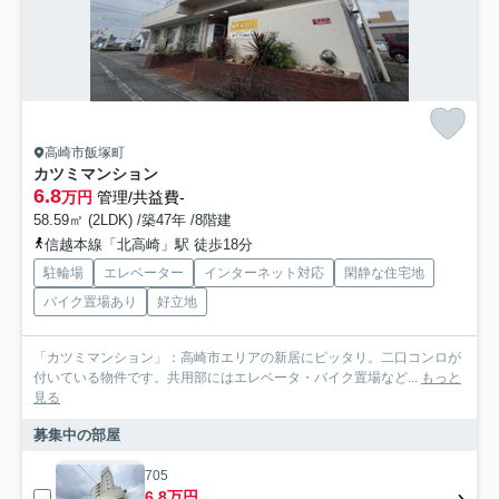
高崎市飯塚町
カツミマンション
6.8
万円
管理/共益費-
58.59㎡ (2LDK) /築47年 /8階建
信越本線「北高崎」駅 徒歩18分
駐輪場
エレベーター
インターネット対応
閑静な住宅地
バイク置場あり
好立地
「カツミマンション」：高崎市エリアの新居にピッタリ。二口コンロが
付いている物件です。共用部にはエレベータ・バイク置場など...
もっと
見る
募集中の部屋
705
6.8万円