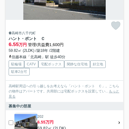
高崎市八千代町
ハント・ポント Ｃ
6.55
万円
管理/共益費1,600円
59.82㎡ (2LDK) /築18年 /2階建
信越本線「北高崎」駅 徒歩40分
駐輪場
CATV
宅配ボックス
閑静な住宅地
好立地
駐車2台可
高崎駅周辺への引っ越しをお考えなら「ハント・ポント Ｃ」。こちら
の物件はアパートです。共用部には宅配ボックスを設置してい...
もっと
見る
募集中の部屋
202
6.55万円
59.82㎡ (2LDK)