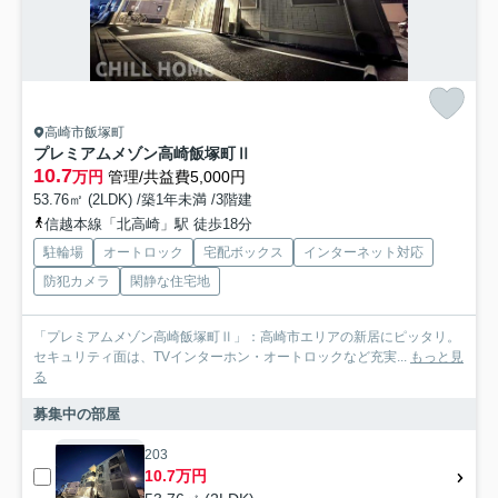
高崎市飯塚町
プレミアムメゾン高崎飯塚町Ⅱ
10.7
万円
管理/共益費5,000円
53.76㎡ (2LDK) /築1年未満 /3階建
信越本線「北高崎」駅 徒歩18分
駐輪場
オートロック
宅配ボックス
インターネット対応
防犯カメラ
閑静な住宅地
「プレミアムメゾン高崎飯塚町Ⅱ」：高崎市エリアの新居にピッタリ。
セキュリティ面は、TVインターホン・オートロックなど充実...
もっと見
る
募集中の部屋
203
10.7万円