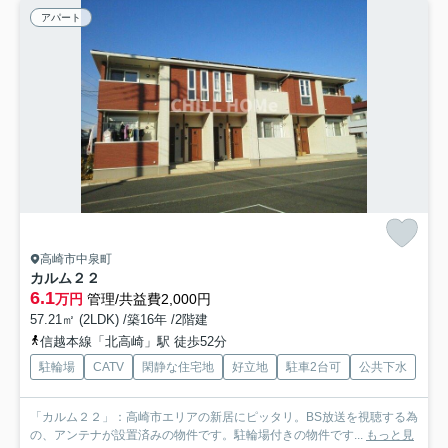
アパート
高崎市中泉町
カルム２２
6.1
万円
管理/共益費2,000円
57.21㎡ (2LDK) /築16年 /2階建
信越本線「北高崎」駅 徒歩52分
駐輪場
CATV
閑静な住宅地
好立地
駐車2台可
公共下水
「カルム２２」：高崎市エリアの新居にピッタリ。BS放送を視聴する為
の、アンテナが設置済みの物件です。駐輪場付きの物件です...
もっと見