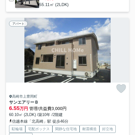
55.11㎡ (2LDK)
アパート
高崎市上豊岡町
サンエアリーＢ
6.55
万円
管理/共益費3,000円
60.10㎡ (2LDK) /築10年 /2階建
信越本線「北高崎」駅 徒歩46分
駐輪場
宅配ボックス
閑静な住宅地
耐震構造
好立地