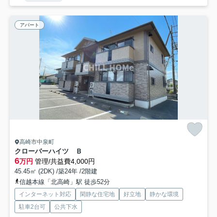
アパート
高崎市中泉町
クローバーハイツ Ｂ
6
万円
管理/共益費4,000円
45.45㎡ (2DK) /築24年 /2階建
信越本線「北高崎」駅 徒歩52分
インターネット対応
閑静な住宅地
好立地
静かな環境
駐車2台可
公共下水