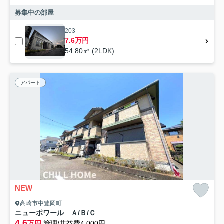
募集中の部屋
203
7.6万円
54.80㎡ (2LDK)
アパート
NEW
高崎市中豊岡町
ニューポワール Ａ/Ｂ/Ｃ
4.6
万円
管理/共益費4,000円