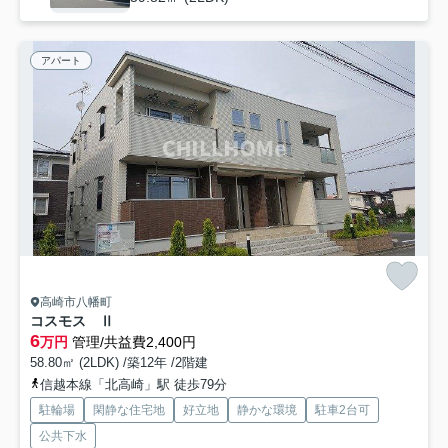
アパート
高崎市八幡町
コスモス Ⅱ
6
万円
管理/共益費2,400円
58.80㎡ (2LDK) /築12年 /2階建
信越本線「北高崎」駅 徒歩79分
駐輪場
閑静な住宅地
好立地
静かな環境
駐車2台可
公共下水