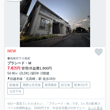
NEW
高崎市下小鳥町
プラシード・Ｍ
7.6
万円
管理/共益費1,800円
54.80㎡ (2LDK) /築5年 /2階建
信越本線「北高崎」駅 徒歩16分
駐輪場
閑静な住宅地
耐震構造
好立地
駐車2台可
公共下水
ぜひ一度見ていただきたい、「プラシード・Ｍ」です。1ヶ月の駐車ス
ペース利用料金は、3300円です。中古住宅選びの中でニー...
もっと見る