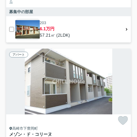
る
募集中の部屋
203
6.1万円
57.21㎡ (2LDK)
アパート
高崎市下豊岡町
メゾン・ド・コリーヌ