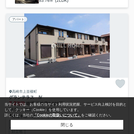
53.76㎡ (2LDK)
アパート
高崎市上並榎町
グランテラス Ⅳ
7.2
万円
管理/共益費2,200円
当サイトでは、お客様の当サイト利用状況把握、サービス向上検討を目的と
59.58㎡ (2LDK) /新築 /2階建
して、クッキー（Cookie）を使用しています。
詳しくは、当社の
「Cookieの取扱いについて」
をご確認ください。
信越本線「北高崎」駅 徒歩20分
駐輪場
宅配ボックス
防犯カメラ
閑静な住宅地
耐震構造
閉じる
好立地