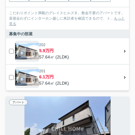
こだわりポイント満載のグレイスヒルズＢ。敷金不要のアパートです。
直接会わずにインターホン越しに来訪者を確認できるので、ト...
もっと
見る
募集中の部屋
202
5.9万円
57.64㎡ (2LDK)
201
6.1万円
57.64㎡ (2LDK)
アパート