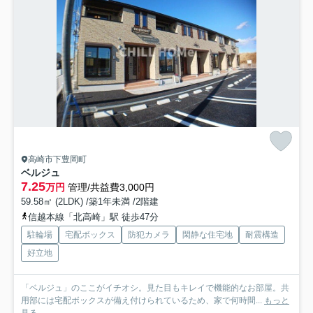
高崎市下豊岡町
ベルジュ
7.25
万円
管理/共益費3,000円
59.58㎡ (2LDK) /築1年未満 /2階建
信越本線「北高崎」駅 徒歩47分
駐輪場
宅配ボックス
防犯カメラ
閑静な住宅地
耐震構造
好立地
「ベルジュ」のここがイチオシ。見た目もキレイで機能的なお部屋。共
用部には宅配ボックスが備え付けられているため、家で何時間...
もっと