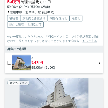
5.4
万円
管理/共益費3,000円
59.00㎡ (2LDK) /築19年 /2階建
信越本線「北高崎」駅 徒歩80分
駐輪場
敷地内ごみ置き場
閑静な住宅地
好立地
静かな環境
駐車2台可
ぜひ一度見ていただきたい、「MIKIハイツⅡ C」です◎収納豊富な物件
なので、見た目もすっきりさせることができます◎実際...
もっと見る
募集中の部屋
2
5.4万円
59.00㎡ (2LDK)
賃貸マンション