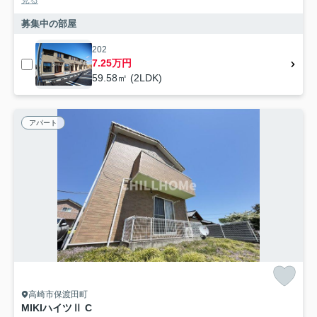
見る
募集中の部屋
202
7.25万円
59.58㎡ (2LDK)
アパート
高崎市保渡田町
MIKIハイツⅡ C