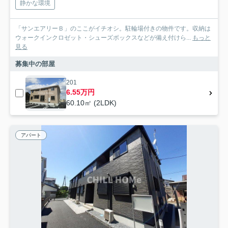
静かな環境
「サンエアリーＢ」のここがイチオシ。駐輪場付きの物件です。収納は
ウォークインクロゼット・シューズボックスなどが備え付けら...
もっと
見る
募集中の部屋
201
6.55万円
60.10㎡ (2LDK)
アパート