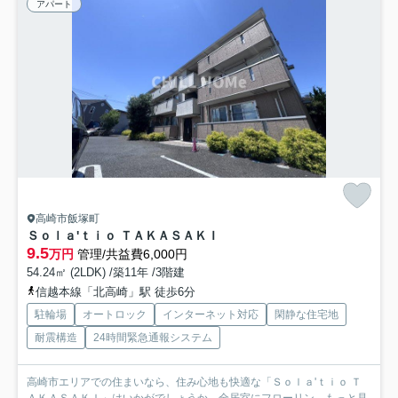
アパート
高崎市飯塚町
Ｓｏｌａ'ｔｉｏ ＴＡＫＡＳＡＫＩ
9.5
万円
管理/共益費6,000円
54.24㎡ (2LDK) /築11年 /3階建
信越本線「北高崎」駅 徒歩6分
駐輪場
オートロック
インターネット対応
閑静な住宅地
耐震構造
24時間緊急通報システム
高崎市エリアでの住まいなら、住み心地も快適な「Ｓｏｌａ'ｔｉｏ Ｔ