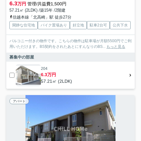
6.3
万円
管理/共益費1,500円
57.21㎡ (2LDK) /築15年 /2階建
信越本線「北高崎」駅 徒歩27分
閑静な住宅地
バイク置場あり
好立地
駐車2台可
公共下水
バルコニー付きの物件です。こちらの物件は駐車場が月額5500円でご利
用いただけます。BS契約をされたあとにすんなりのBS...
もっと見る
募集中の部屋
204
6.3万円
57.21㎡ (2LDK)
アパート