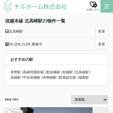
0
お気に入り
信越本線 北高崎駅の物件一覧
北高崎駅
変更
2K,2DK,2LDK,募集中
変更
おすすめの駅
井野駅
/
高崎問屋町駅
/
新前橋駅
/
前橋駅
/
北高崎駅
/
高崎駅
/
中央前橋駅
/
伊勢崎駅
/
群馬総社駅
/
城東駅
69
棟
78
件
アパート