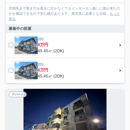
玄関先まで覗き穴を覗きに行かなくてもインターホン越しに誰が来たの
かを確認できるので安心感があります。身支度に必要となる様...
もっと
見る
募集中の部屋
202
6万円
45.45㎡ (2DK)
201
6万円
45.45㎡ (2DK)
アパート