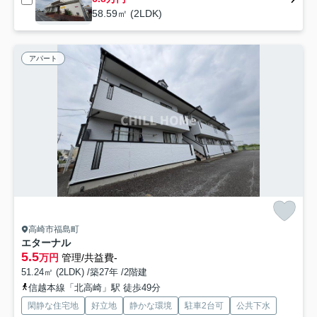
58.59㎡ (2LDK)
アパート
高崎市福島町
エターナル
5.5
万円
管理/共益費-
51.24㎡ (2LDK) /築27年 /2階建
信越本線「北高崎」駅 徒歩49分
閑静な住宅地
好立地
静かな環境
駐車2台可
公共下水