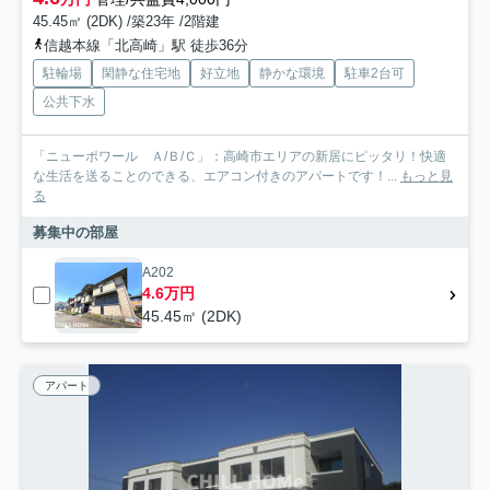
45.45㎡ (2DK) /築23年 /2階建
信越本線「北高崎」駅 徒歩36分
駐輪場
閑静な住宅地
好立地
静かな環境
駐車2台可
公共下水
「ニューポワール Ａ/Ｂ/Ｃ」：高崎市エリアの新居にピッタリ！快適
な生活を送ることのできる、エアコン付きのアパートです！...
もっと見
る
募集中の部屋
A202
4.6万円
45.45㎡ (2DK)
アパート