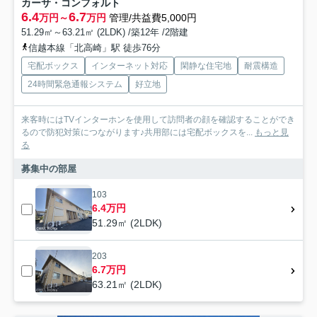
カーサ・コンフォルト
6.4
6.7
万円～
万円
管理/共益費5,000円
51.29㎡～63.21㎡ (2LDK) /築12年 /2階建
信越本線「北高崎」駅 徒歩76分
宅配ボックス
インターネット対応
閑静な住宅地
耐震構造
24時間緊急通報システム
好立地
来客時にはTVインターホンを使用して訪問者の顔を確認することができ
るので防犯対策につながります♪共用部には宅配ボックスを...
もっと見
る
募集中の部屋
103
6.4万円
51.29㎡ (2LDK)
203
6.7万円
63.21㎡ (2LDK)