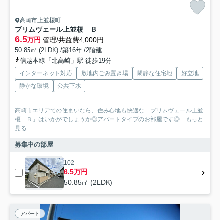
高崎市上並榎町
プリムヴェール上並榎 Ｂ
6.5
万円
管理/共益費4,000円
50.85㎡ (2LDK) /築16年 /2階建
信越本線「北高崎」駅 徒歩19分
インターネット対応
敷地内ごみ置き場
閑静な住宅地
好立地
静かな環境
公共下水
高崎市エリアでの住まいなら、住み心地も快適な「プリムヴェール上並
榎 Ｂ」はいかがでしょうか◎アパートタイプのお部屋です◎...
もっと
見る
募集中の部屋
102
6.5万円
50.85㎡ (2LDK)
アパート