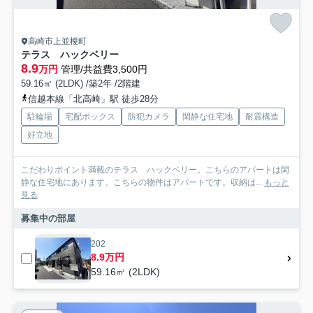
高崎市上並榎町
テラス ハックベリー
8.9
万円
管理/共益費3,500円
59.16㎡ (2LDK) /築2年 /2階建
信越本線「北高崎」駅 徒歩28分
駐輪場
宅配ボックス
防犯カメラ
閑静な住宅地
耐震構造
好立地
こだわりポイント満載のテラス ハックベリー。こちらのアパートは閑
静な住宅地にあります。こちらの物件はアパートです。収納は...
もっと
見る
募集中の部屋
202
8.9万円
59.16㎡ (2LDK)