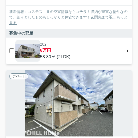
新着情報：コスモス Ⅱの空室情報ならコチラ！収納が豊富な物件なの
で、細々としたものもしっかりと保管できます！玄関先まで覗...
もっと
見る
募集中の部屋
202
6万円
58.80㎡ (2LDK)
アパート