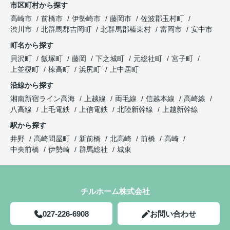
市区町村から探す
高崎市
前橋市
伊勢崎市
藤岡市
佐波郡玉村町
渋川市
北群馬郡吉岡町
北群馬郡榛東村
富岡市
安中市
町名から探す
貝沢町
飯塚町
藤岡
下之城町
元総社町
宮子町
上並榎町
棟高町
浜尻町
上中居町
沿線から探す
湘南新宿ライン高海
上越線
両毛線
信越本線
高崎線
八高線
上毛電鉄
上信電鉄
北陸新幹線
上越新幹線
駅から探す
井野
高崎問屋町
新前橋
北高崎
前橋
高崎
中央前橋
伊勢崎
群馬総社
城東
チルホーム株式会社
027-226-6908
お問い合わせ