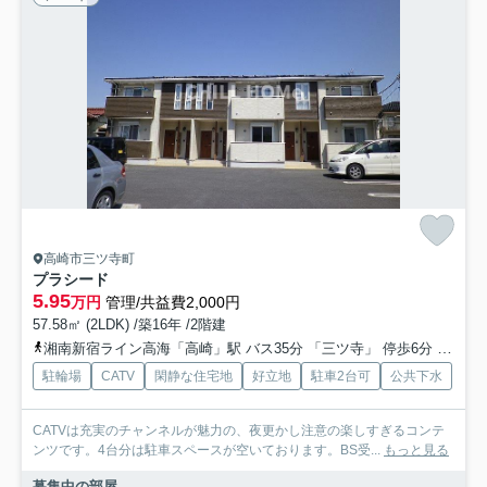
高崎市三ツ寺町
プラシード
5.95
万円
管理/共益費2,000円
57.58㎡ (2LDK) /築16年 /2階建
湘南新宿ライン高海「高崎」駅 バス35分 「三ツ寺」 停歩6分
上越線
駐輪場
CATV
閑静な住宅地
好立地
駐車2台可
公共下水
CATVは充実のチャンネルが魅力の、夜更かし注意の楽しすぎるコンテ
ンツです。4台分は駐車スペースが空いております。BS受...
もっと見る
募集中の部屋