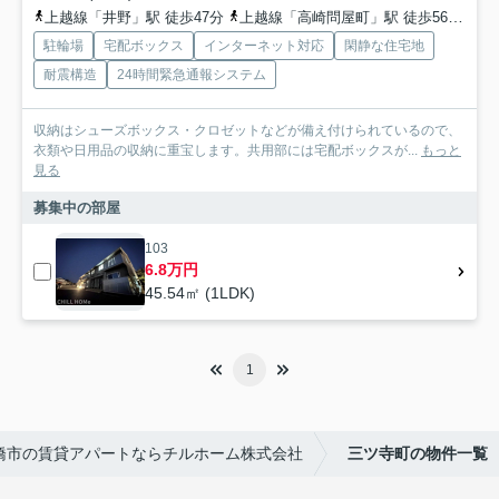
上越線「井野」駅 徒歩47分
上越線「高崎問屋町」駅 徒歩56分
信
駐輪場
宅配ボックス
インターネット対応
閑静な住宅地
耐震構造
24時間緊急通報システム
収納はシューズボックス・クロゼットなどが備え付けられているので、
衣類や日用品の収納に重宝します。共用部には宅配ボックスが...
もっと
見る
募集中の部屋
103
6.8万円
45.54㎡ (1LDK)
1
橋市の賃貸アパートならチルホーム株式会社
三ツ寺町の物件一覧