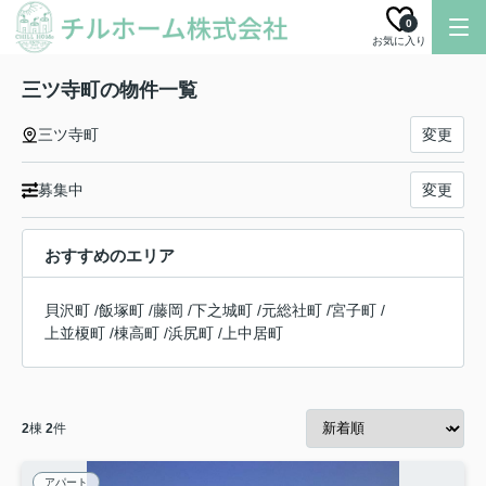
0
お気に入り
三ツ寺町の物件一覧
三ツ寺町
変更
募集中
変更
おすすめのエリア
貝沢町
/
飯塚町
/
藤岡
/
下之城町
/
元総社町
/
宮子町
/
上並榎町
/
棟高町
/
浜尻町
/
上中居町
2
棟
2
件
アパート