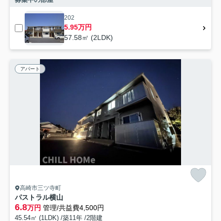
202
5.95万円
57.58㎡ (2LDK)
アパート
高崎市三ツ寺町
パストラル横山
6.8
万円
管理/共益費4,500円
45.54㎡ (1LDK) /築11年 /2階建