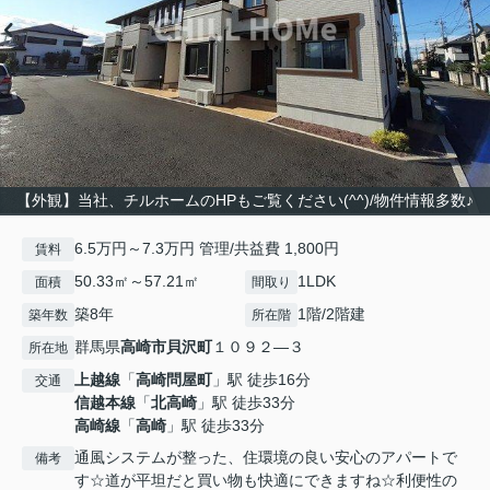
【外観】当社、チルホームのHPもご覧ください(^^)/物件情報多数♪
6.5万円～7.3万円 管理/共益費 1,800円
賃料
50.33㎡～57.21㎡
1LDK
面積
間取り
築8年
1階/2階建
築年数
所在階
群馬県
高崎市
貝沢町
１０９２―３
所在地
上越線
「
高崎問屋町
」駅 徒歩16分
交通
信越本線
「
北高崎
」駅 徒歩33分
高崎線
「
高崎
」駅 徒歩33分
通風システムが整った、住環境の良い安心のアパートで
備考
す☆道が平坦だと買い物も快適にできますね☆利便性の