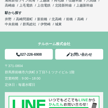
湘南新宿ライン高海
上越線
両毛線
信越本線
八高線
高崎線
上毛電鉄
上信電鉄
北陸新幹線
上越新幹線
駅から探す
井野
高崎問屋町
新前橋
北高崎
前橋
高崎
中央前橋
群馬総社
伊勢崎
城東
チルホーム株式会社
027-226-6908
お問い合わせ
〒371-0804
群馬県前橋市六供町３丁目7-1 ツクイビル 1階
営業時間：
9:00～18:00
定休日：
毎週水曜日