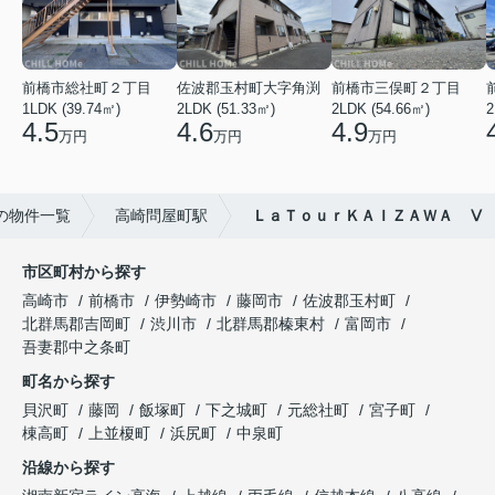
前橋市総社町２丁目
佐波郡玉村町大字角渕
前橋市三俣町２丁目
1LDK (39.74㎡)
2LDK (51.33㎡)
2LDK (54.66㎡)
2
4.5
4.6
4.9
万円
万円
万円
の物件一覧
高崎問屋町駅
ＬａＴｏｕｒＫＡＩＺＡＷＡ Ⅴ
市区町村から探す
高崎市
前橋市
伊勢崎市
藤岡市
佐波郡玉村町
北群馬郡吉岡町
渋川市
北群馬郡榛東村
富岡市
吾妻郡中之条町
町名から探す
貝沢町
藤岡
飯塚町
下之城町
元総社町
宮子町
棟高町
上並榎町
浜尻町
中泉町
沿線から探す