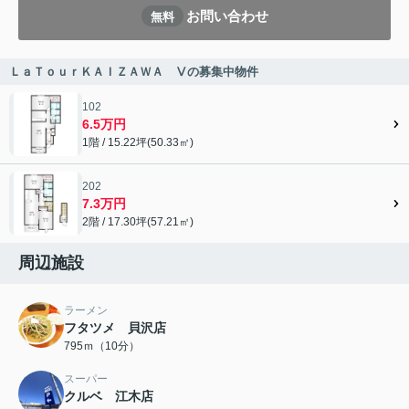
お問い合わせ
無料
ＬａＴｏｕｒＫＡＩＺＡＷＡ Ⅴの募集中物件
102
6.5万円
1階 / 15.22坪(50.33㎡)
202
7.3万円
2階 / 17.30坪(57.21㎡)
周辺施設
ラーメン
フタツメ 貝沢店
795ｍ（10分）
スーパー
クルベ 江木店