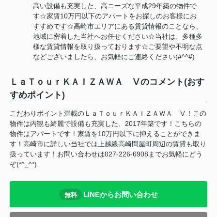
高い設備も充実した、高ニーズな平成29年築の物件で
す☆家賃10万円以下のアパートをお探しのお客様にお
すすめです☆高崎市エリアにある賃貸情報のことなら、
地域に密着した当社へお任せください☆当社は、多種多
様な賃貸情報を取り扱っております☆ご要望や不明な点
などございましたら、お気軽にご連絡ください(#^^#)
ＬａＴｏｕｒＫＡＩＺＡＷＡ Ⅴのコメント(おす
すめポイント)
こだわりポイント満載のＬａＴｏｕｒＫＡＩＺＡＷＡ Ⅴ！この
物件は内観も綺麗で設備も充実した、2017年築です！こちらの
物件はアパートです！家賃を10万円以下に抑えることができま
す！高崎市に詳しい当社では上越線高崎問屋町周辺の賃貸も取り
扱っています！お問い合わせは027-226-6908までお気軽にどう
ぞ(*^_^*)
LINEからお問い合わせ
無料