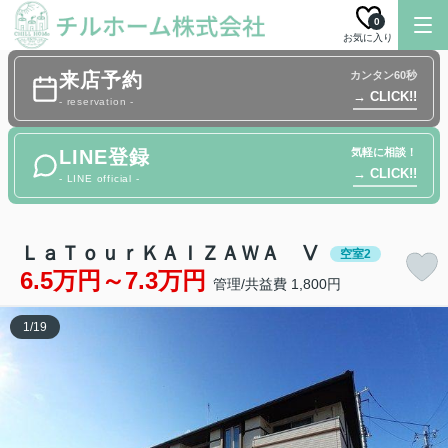
0
お気に入り
来店予約
カンタン60秒
→ CLICK!!
- reservation -
LINE登録
気軽に相談！
→ CLICK!!
- LINE official -
ＬａＴｏｕｒＫＡＩＺＡＷＡ Ⅴ
空室2
6.5万円～7.3万円
管理/共益費 1,800円
1
/
19