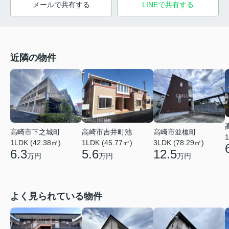
メールで共有する
LINEで共有する
近隣の物件
高崎市吉井町池
高崎市下之城町
高崎市並榎町
1
1LDK (45.77㎡)
1LDK (42.38㎡)
3LDK (78.29㎡)
5.6
6.3
12.5
万円
万円
万円
よく見られている物件