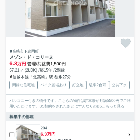
高崎市下豊岡町
メゾン・ド・コリーヌ
6.3
万円
管理/共益費1,500円
57.21㎡ (2LDK) /築15年 /2階建
信越本線「北高崎」駅 徒歩27分
閑静な住宅地
バイク置場あり
好立地
駐車2台可
公共下水
バルコニー付きの物件です。こちらの物件は駐車場が月額5500円でご利
用いただけます。BS契約をされたあとにすんなりのBS...
もっと見る
募集中の部屋
204
6.3万円