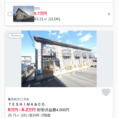
203
6.7万円
63.21㎡ (2LDK)
アパート
高崎市江木町
ＴＥＳＨＩＭＡ＆ＣＯ.
6
6.2
万円～
万円
管理/共益費4,000円
26.71㎡ (1K) /築19年 /2階建