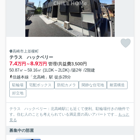
高崎市上並榎町
テラス ハックベリー
7.4
8.9
万円～
万円
管理/共益費3,500円
50.87㎡～59.16㎡ (1LDK～2LDK) /築2年 /2階建
信越本線「北高崎」駅 徒歩28分
駐輪場
宅配ボックス
防犯カメラ
閑静な住宅地
耐震構造
好立地
テラス ハックベリー：北高崎駅にも近くて便利。駐輪場付きの物件で
す。住む人のことも考えられている満足度の高いアパートです...
もっと
見る
募集中の部屋