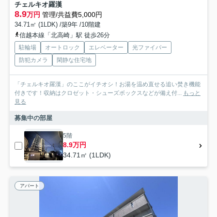
チェルキオ羅漢
8.9
万円
管理/共益費5,000円
34.71㎡ (1LDK) /築9年 /10階建
信越本線「北高崎」駅 徒歩26分
駐輪場
オートロック
エレベーター
光ファイバー
防犯カメラ
閑静な住宅地
「チェルキオ羅漢」のここがイチオシ！お湯を温め直せる追い焚き機能
付きです！収納はクロゼット・シューズボックスなどが備え付...
もっと
見る
募集中の部屋
5階
8.9万円
34.71㎡ (1LDK)
アパート