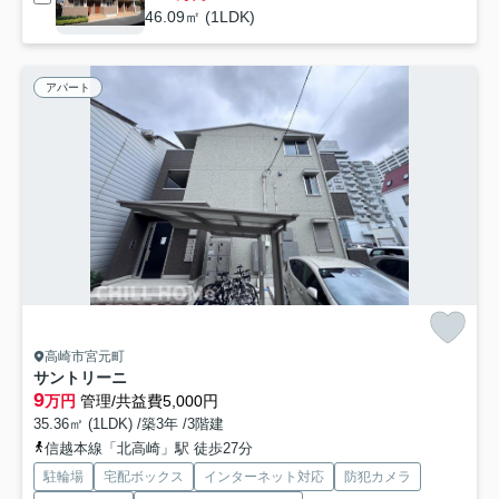
46.09㎡ (1LDK)
アパート
高崎市宮元町
サントリーニ
9
万円
管理/共益費5,000円
35.36㎡ (1LDK) /築3年 /3階建
信越本線「北高崎」駅 徒歩27分
駐輪場
宅配ボックス
インターネット対応
防犯カメラ