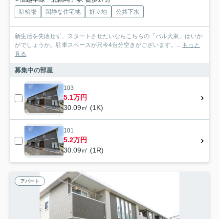
駐輪場
閑静な住宅地
好立地
公共下水
新生活を失敗せず、スタートさせたいならこちらの「パル大東」はいか
がでしょうか。駐車スペースが只今4台分空きがございます。...
もっと
見る
募集中の部屋
103
5.1万円
30.09㎡ (1K)
101
5.2万円
30.09㎡ (1R)
アパート