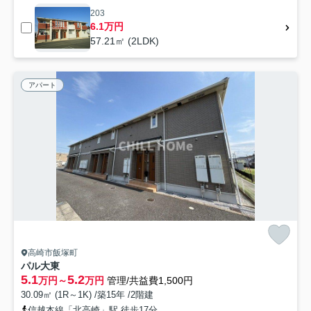
203
6.1万円
57.21㎡ (2LDK)
アパート
高崎市飯塚町
パル大東
5.1
5.2
万円～
万円
管理/共益費1,500円
30.09㎡ (1R～1K) /築15年 /2階建
信越本線「北高崎」駅 徒歩17分