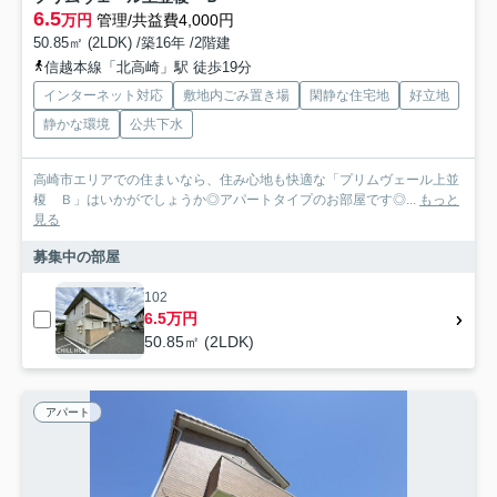
6.5
万円
管理/共益費4,000円
50.85㎡ (2LDK) /築16年 /2階建
信越本線「北高崎」駅 徒歩19分
インターネット対応
敷地内ごみ置き場
閑静な住宅地
好立地
静かな環境
公共下水
高崎市エリアでの住まいなら、住み心地も快適な「プリムヴェール上並
榎 Ｂ」はいかがでしょうか◎アパートタイプのお部屋です◎...
もっと
見る
募集中の部屋
102
6.5万円
50.85㎡ (2LDK)
アパート