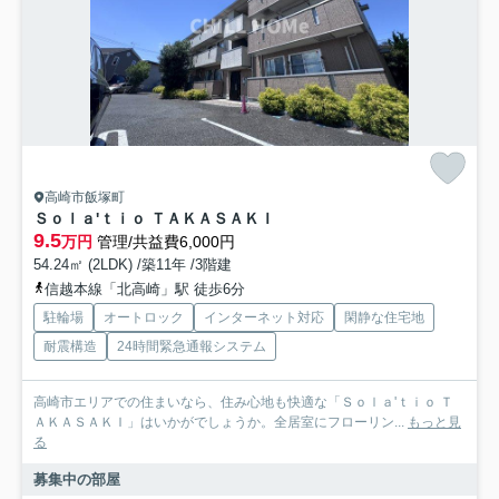
高崎市飯塚町
Ｓｏｌａ'ｔｉｏ ＴＡＫＡＳＡＫＩ
9.5
万円
管理/共益費6,000円
54.24㎡ (2LDK) /築11年 /3階建
信越本線「北高崎」駅 徒歩6分
駐輪場
オートロック
インターネット対応
閑静な住宅地
耐震構造
24時間緊急通報システム
高崎市エリアでの住まいなら、住み心地も快適な「Ｓｏｌａ'ｔｉｏ Ｔ
ＡＫＡＳＡＫＩ」はいかがでしょうか。全居室にフローリン...
もっと見
る
募集中の部屋