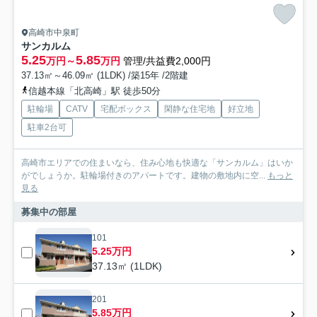
高崎市中泉町
サンカルム
5.25
5.85
万円～
万円
管理/共益費2,000円
37.13㎡～46.09㎡ (1LDK) /築15年 /2階建
信越本線「北高崎」駅 徒歩50分
駐輪場
CATV
宅配ボックス
閑静な住宅地
好立地
駐車2台可
高崎市エリアでの住まいなら、住み心地も快適な「サンカルム」はいか
がでしょうか。駐輪場付きのアパートです。建物の敷地内に空...
もっと
見る
募集中の部屋
101
5.25万円
37.13㎡ (1LDK)
201
5.85万円