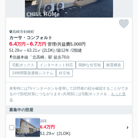
高崎市剣崎町
カーサ・コンフォルト
6.4
6.7
万円～
万円
管理/共益費5,000円
51.29㎡～63.21㎡ (2LDK) /築12年 /2階建
信越本線「北高崎」駅 徒歩76分
宅配ボックス
インターネット対応
閑静な住宅地
耐震構造
24時間緊急通報システム
好立地
来客時にはTVインターホンを使用して訪問者の顔を確認することができ
るので防犯対策につながります♪共用部には宅配ボックスを...
もっと見
る
募集中の部屋
103
6.4万円
51.29㎡ (2LDK)