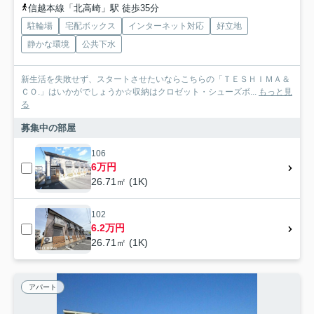
信越本線「北高崎」駅 徒歩35分
駐輪場
宅配ボックス
インターネット対応
好立地
静かな環境
公共下水
新生活を失敗せず、スタートさせたいならこちらの「ＴＥＳＨＩＭＡ＆
ＣＯ.」はいかがでしょうか☆収納はクロゼット・シューズボ...
もっと見
る
募集中の部屋
106
6万円
26.71㎡ (1K)
102
6.2万円
26.71㎡ (1K)
アパート