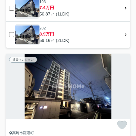
103
7.4万円
50.87㎡ (1LDK)
202
8.9万円
59.16㎡ (2LDK)
賃貸マンション
高崎市羅漢町