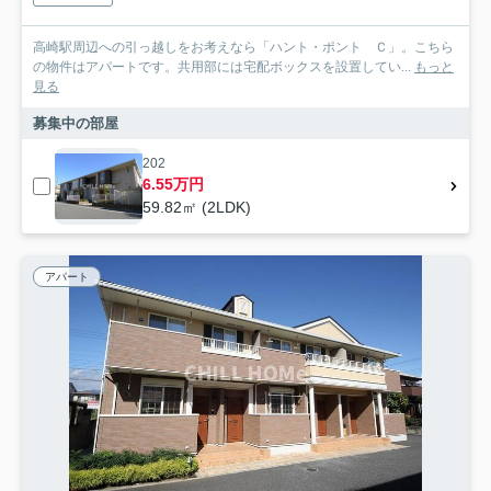
高崎駅周辺への引っ越しをお考えなら「ハント・ポント Ｃ」。こちら
の物件はアパートです。共用部には宅配ボックスを設置してい...
もっと
見る
募集中の部屋
202
6.55万円
59.82㎡ (2LDK)
アパート