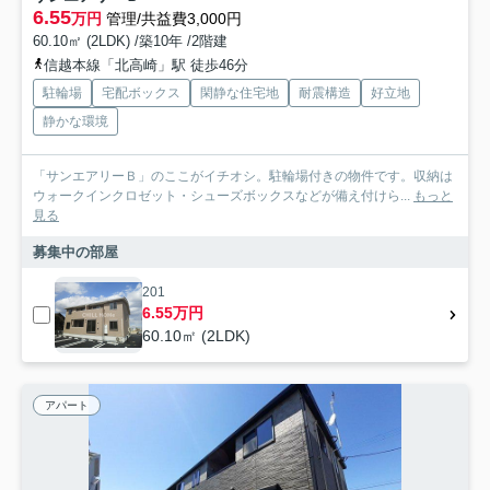
6.55
万円
管理/共益費3,000円
60.10㎡ (2LDK) /築10年 /2階建
信越本線「北高崎」駅 徒歩46分
駐輪場
宅配ボックス
閑静な住宅地
耐震構造
好立地
静かな環境
「サンエアリーＢ」のここがイチオシ。駐輪場付きの物件です。収納は
ウォークインクロゼット・シューズボックスなどが備え付けら...
もっと
見る
募集中の部屋
201
6.55万円
60.10㎡ (2LDK)
アパート