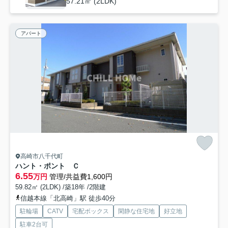
57.21㎡ (2LDK)
アパート
高崎市八千代町
ハント・ポント Ｃ
6.55
万円
管理/共益費1,600円
59.82㎡ (2LDK) /築18年 /2階建
信越本線「北高崎」駅 徒歩40分
駐輪場
CATV
宅配ボックス
閑静な住宅地
好立地
駐車2台可