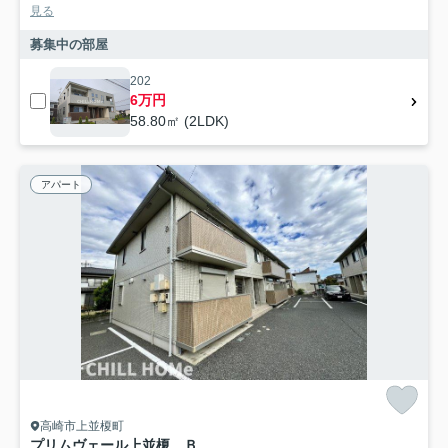
見る
募集中の部屋
202
6万円
58.80㎡ (2LDK)
アパート
高崎市上並榎町
プリムヴェール上並榎 Ｂ