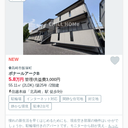
NEW
高崎市飯塚町
ボナールアークB
5.8
万円
管理/共益費3,000円
55.11㎡ (2LDK) /築25年 /2階建
信越本線「北高崎」駅 徒歩9分
駐輪場
インターネット対応
閑静な住宅地
好立地
静かな環境
駐車2台可
憧れの新生活を早くはじめるためにも、現在空き部屋の物件はいかがで
しょうか。駐輪場付きのアパートです。モニターから顔が見え...
もっと