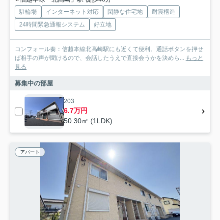
駐輪場
インターネット対応
閑静な住宅地
耐震構造
24時間緊急通報システム
好立地
コンフォール奏：信越本線北高崎駅にも近くて便利。通話ボタンを押せ
ば相手の声が聞けるので、会話したうえで直接会うかを決めら...
もっと
見る
募集中の部屋
203
6.7万円
50.30㎡ (1LDK)
アパート