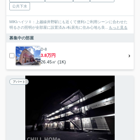
公共下水
MIKIハイツⅡ：上越線井野駅にも近くて便利♪ご利用シーンに合わせた
明るさの照明が全部屋に設置済み♪転居先に住み心地も良...
もっと見る
募集中の部屋
D-8
3.8万円
26.45㎡ (1K)
アパート