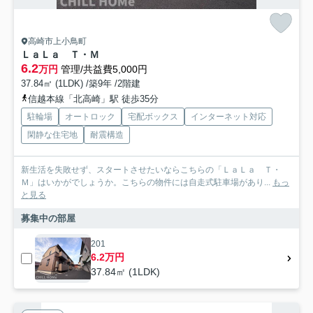
高崎市上小鳥町
ＬａＬａ Ｔ・Ｍ
6.2
万円
管理/共益費5,000円
37.84㎡ (1LDK) /築9年 /2階建
信越本線「北高崎」駅 徒歩35分
駐輪場
オートロック
宅配ボックス
インターネット対応
閑静な住宅地
耐震構造
新生活を失敗せず、スタートさせたいならこちらの「ＬａＬａ Ｔ・
Ｍ」はいかがでしょうか。こちらの物件には自走式駐車場があり...
もっ
と見る
募集中の部屋
201
6.2万円
37.84㎡ (1LDK)