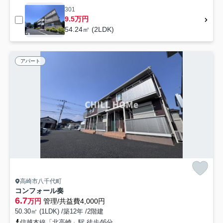
301
9.5万円
54.24㎡ (2LDK)
アパート
高崎市八千代町
コンフォール奏
6.7
万円
管理/共益費4,000円
50.30㎡ (1LDK) /築12年 /2階建
信越本線「北高崎」駅 徒歩46分