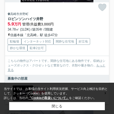
高崎市井野町
ロビンソンハイツ井野
5.9
万円
管理/共益費3,000円
34.78㎡ (1LDK) /築35年 /3階建
信越本線「北高崎」駅 徒歩47分
駐輪場
インターネット対応
閑静な住宅地
好立地
静かな環境
駐車2台可
こちらの物件はアパートです。閑静な住宅地にある物件です。収納はシ
ューズボックス・クロゼットなど豊富なので、衣類や履き物の...
もっと
見る
募集中の部屋
201
当サイトでは、お客様の当サイト利用状況把握、サービス向上検討を目的と
5.9万円
して、クッキー（Cookie）を使用しています。
34.78㎡ (1LDK)
詳しくは、当社の
「Cookieの取扱いについて」
をご確認ください。
閉じる