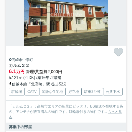
高崎市中泉町
カルム２２
6.1
万円
管理/共益費2,000円
57.21㎡ (2LDK) /築16年 /2階建
信越本線「北高崎」駅 徒歩52分
駐輪場
CATV
閑静な住宅地
好立地
駐車2台可
公共下水
「カルム２２」：高崎市エリアの新居にピッタリ。BS放送を視聴する為
の、アンテナが設置済みの物件です。駐輪場付きの物件です...
もっと見
る
募集中の部屋