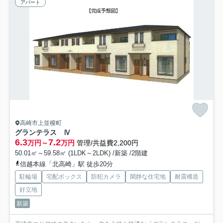
アパート
高崎市上並榎町
グランテラス Ⅳ
6.3
7.2
万円～
万円
管理/共益費2,200円
50.01㎡～59.58㎡ (1LDK～2LDK) /新築 /2階建
信越本線「北高崎」駅 徒歩20分
駐輪場
宅配ボックス
防犯カメラ
閑静な住宅地
耐震構造
好立地
新築