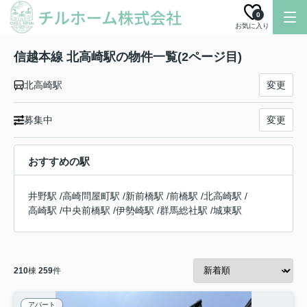
0
お気に入り
信越本線 北高崎駅の物件一覧(2ページ目)
北高崎駅
変更
募集中
変更
おすすめの駅
井野駅
/
高崎問屋町駅
/
新前橋駅
/
前橋駅
/
北高崎駅
/
高崎駅
/
中央前橋駅
/
伊勢崎駅
/
群馬総社駅
/
城東駅
210
棟
259
件
アパート