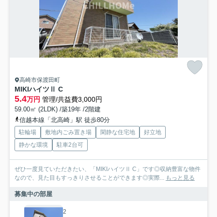
高崎市保渡田町
MIKIハイツⅡ C
5.4
万円
管理/共益費3,000円
59.00㎡ (2LDK) /築19年 /2階建
信越本線「北高崎」駅 徒歩80分
駐輪場
敷地内ごみ置き場
閑静な住宅地
好立地
静かな環境
駐車2台可
ぜひ一度見ていただきたい、「MIKIハイツⅡ C」です◎収納豊富な物件
なので、見た目もすっきりさせることができます◎実際...
もっと見る
募集中の部屋
2