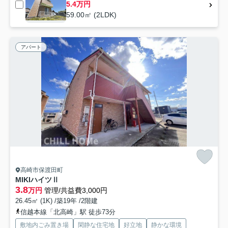
5.4万円
59.00㎡ (2LDK)
アパート
高崎市保渡田町
MIKIハイツⅡ
3.8
万円
管理/共益費3,000円
26.45㎡ (1K) /築19年 /2階建
信越本線「北高崎」駅 徒歩73分
敷地内ごみ置き場
閑静な住宅地
好立地
静かな環境