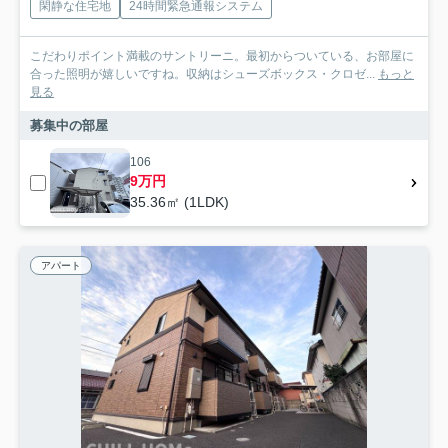
閑静な住宅地
24時間緊急通報システム
こだわりポイント満載のサントリーニ。最初からついている、お部屋に
合った照明が嬉しいですね。収納はシューズボックス・クロゼ...
もっと
見る
募集中の部屋
106
9万円
35.36㎡ (1LDK)
アパート