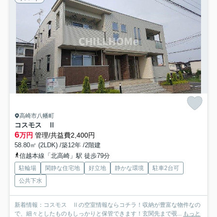
高崎市八幡町
コスモス Ⅱ
6
万円
管理/共益費2,400円
58.80㎡ (2LDK) /築12年 /2階建
信越本線「北高崎」駅 徒歩79分
駐輪場
閑静な住宅地
好立地
静かな環境
駐車2台可
公共下水
新着情報：コスモス Ⅱの空室情報ならコチラ！収納が豊富な物件なの
で、細々としたものもしっかりと保管できます！玄関先まで覗...
もっと