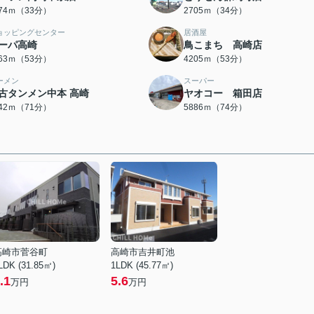
574ｍ（33分）
2705ｍ（34分）
ョッピングセンター
居酒屋
ーパ高崎
鳥こまち 高崎店
163ｍ（53分）
4205ｍ（53分）
ーメン
スーパー
古タンメン中本 高崎
ヤオコー 箱田店
642ｍ（71分）
5886ｍ（74分）
高崎市菅谷町
高崎市吉井町池
LDK (31.85㎡)
1LDK (45.77㎡)
.1
5.6
万円
万円