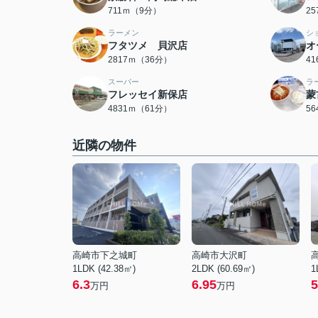
711ｍ（9分）
2
ラーメン
シ
フタツメ 貝沢店
オ
2817ｍ（36分）
4
スーパー
ラ
フレッセイ新保店
蒙
4831ｍ（61分）
5
近隣の物件
高崎市下之城町
高崎市大沢町
1LDK (42.38㎡)
2LDK (60.69㎡)
1
6.3
6.95
5
万円
万円