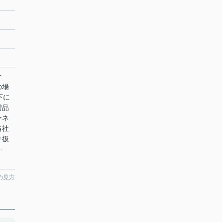
オ
の場
下に
需品
ーネ
当社
り扱
-
の見方