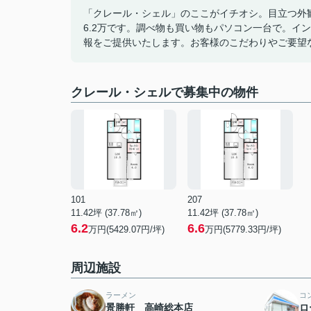
「クレール・シェル」のここがイチオシ。目立つ外
6.2万です。調べ物も買い物もパソコン一台で。イ
報をご提供いたします。お客様のこだわりやご要望
クレール・シェルで募集中の物件
101
207
11.42坪 (37.78㎡)
11.42坪 (37.78㎡)
6.2
6.6
万円(5429.07円/坪)
万円(5779.33円/坪)
周辺施設
ラーメン
コ
景勝軒 高崎総本店
ロ