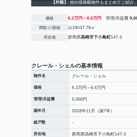
【外観】
他社様掲載物件もまとめてご紹介、ご
6.2万円～6.6万円
管理/共益費
5,
価格
1LDK/37.78㎡
間取り/面積
群馬県
高崎市
下小鳥町
147-3
所在地
クレール・シェルの基本情報
物件名
クレール・シェル
価格
6.2万円～6.6万円
管理/共益費
5,000円
築年月
2018年11月（築7年）
総戸数
-
所在地
群馬県
高崎市
下小鳥町
147-3