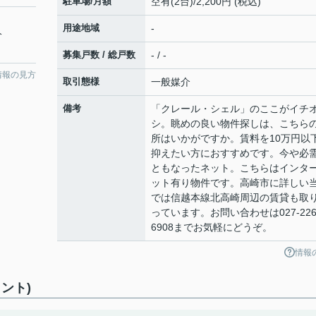
駐車場/月額
空有(2台)/2,200円 (税込)
用途地域
-
分
募集戸数 / 総戸数
- / -
情報の見方
取引態様
一般媒介
備考
「クレール・シェル」のここがイチ
シ。眺めの良い物件探しは、こちら
所はいかがですか。賃料を10万円以
抑えたい方におすすめです。今や必
ともなったネット。こちらはインタ
ット有り物件です。高崎市に詳しい
では信越本線北高崎周辺の賃貸も取
っています。お問い合わせは027-226
6908までお気軽にどうぞ。
情報
ント)