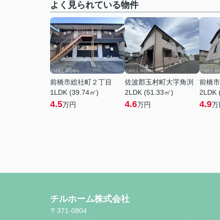
よく見られている物件
前橋市総社町２丁目
佐波郡玉村町大字角渕
前橋市
1LDK (39.74㎡)
2LDK (51.33㎡)
2LDK 
4.5
4.6
4.9
万円
万円
万
チルホーム株式会社
〒371-0804