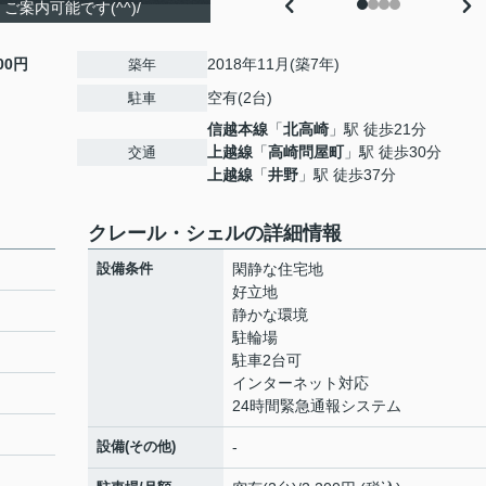
案内可能です(^^)/
000円
2018年11月(築7年)
築年
空有(2台)
駐車
信越本線
「
北高崎
」駅 徒歩21分
上越線
「
高崎問屋町
」駅 徒歩30分
交通
上越線
「
井野
」駅 徒歩37分
クレール・シェルの詳細情報
設備条件
閑静な住宅地
好立地
静かな環境
駐輪場
駐車2台可
インターネット対応
24時間緊急通報システム
設備(その他)
-