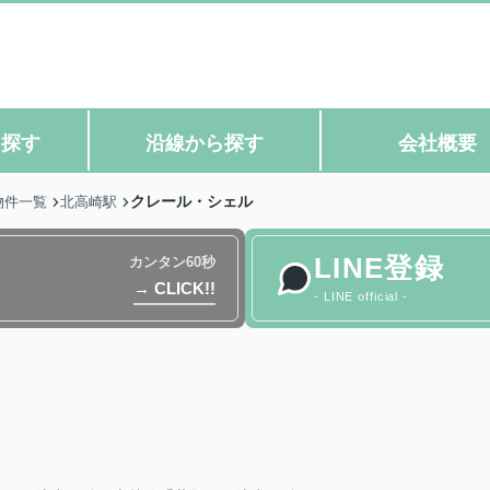
ら探す
沿線から探す
会社概要
クレール・シェル
物件一覧
北高崎駅
LINE登録
カンタン60秒
→ CLICK!!
- LINE official -