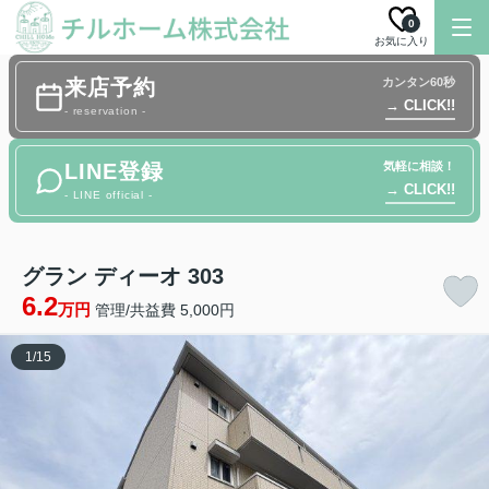
0
お気に入り
来店予約
カンタン60秒
→ CLICK!!
- reservation -
LINE登録
気軽に相談！
→ CLICK!!
- LINE official -
グラン ディーオ 303
6.2
万円
管理/共益費 5,000円
1
/
15