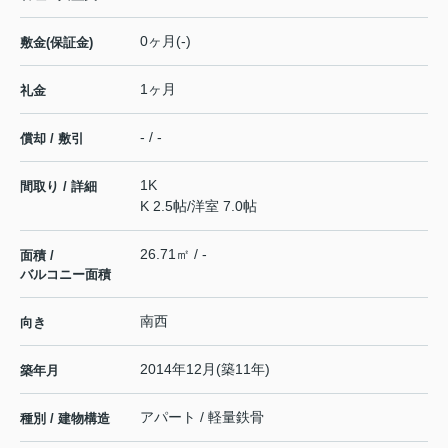
0ヶ月(-)
敷金(保証金)
1ヶ月
礼金
- / -
償却 / 敷引
1K
間取り / 詳細
K 2.5帖
/
洋室 7.0帖
26.71㎡ / -
面積 /
バルコニー面積
南西
向き
2014年12月(築11年)
築年月
アパート / 軽量鉄骨
種別 / 建物構造