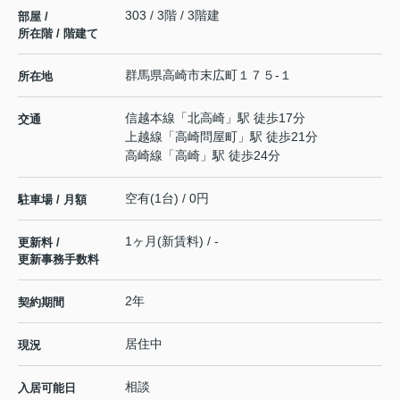
303 / 3階 / 3階建
部屋 /
所在階 / 階建て
群馬県
高崎市
末広町
１７５-１
所在地
信越本線
「
北高崎
」駅 徒歩17分
交通
上越線
「
高崎問屋町
」駅 徒歩21分
高崎線
「
高崎
」駅 徒歩24分
空有(1台) / 0円
駐車場 / 月額
1ヶ月(新賃料) / -
更新料 /
更新事務手数料
2年
契約期間
居住中
現況
相談
入居可能日