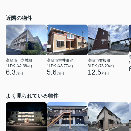
近隣の物件
高崎市吉井町池
高崎市下之城町
高崎市並榎町
1
1LDK (45.77㎡)
1LDK (42.38㎡)
3LDK (78.29㎡)
5.6
6.3
12.5
万円
万円
万円
よく見られている物件