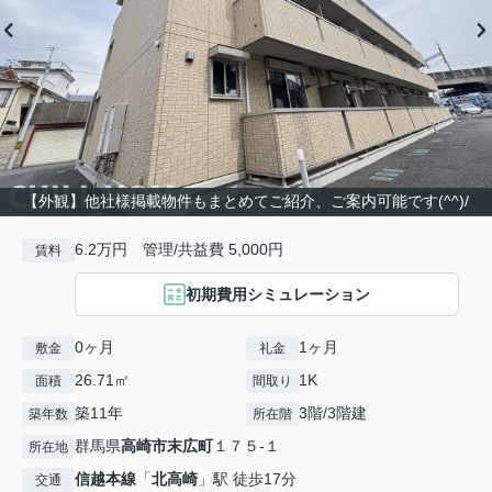
【外観】他社様掲載物件もまとめてご紹介、ご案内可能です(^^)/
6.2万円 管理/共益費 5,000円
賃料
初期費用シミュレーション
0ヶ月
1ヶ月
敷金
礼金
26.71㎡
1K
面積
間取り
築11年
3階/3階建
築年数
所在階
群馬県
高崎市
末広町
１７５-１
所在地
信越本線
「
北高崎
」駅 徒歩17分
交通