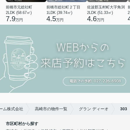
前橋市元総社町
前橋市総社町２丁目
佐波郡玉村町大字角渕
2LDK (58.67㎡)
1LDK (39.74㎡)
2LDK (51.33㎡)
2
7.9
4.5
4.6
万円
万円
万円
ーム株式会社
高崎市の物件一覧
グラン ディーオ
303
市区町村から探す