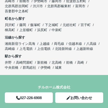
高崎市
前橋市
伊勢崎市
藤岡市
佐波郡玉村町
北群馬郡吉岡町
渋川市
北群馬郡榛東村
富岡市
吾妻郡中之条町
町名から探す
貝沢町
藤岡
飯塚町
下之城町
元総社町
宮子町
棟高町
上並榎町
浜尻町
中泉町
沿線から探す
湘南新宿ライン高海
上越線
両毛線
信越本線
八高線
高崎線
上毛電鉄
上信電鉄
北陸新幹線
上越新幹線
駅から探す
井野
高崎問屋町
新前橋
北高崎
前橋
高崎
中央前橋
群馬総社
伊勢崎
城東
チルホーム株式会社
027-226-6908
お問い合わせ