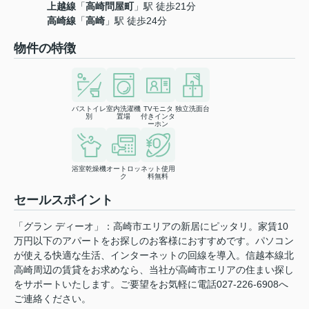
上越線
「
高崎問屋町
」駅 徒歩21分
高崎線
「
高崎
」駅 徒歩24分
物件の特徴
バストイレ
室内洗濯機
TVモニタ
独立洗面台
別
置場
付きインタ
ーホン
浴室乾燥機
オートロッ
ネット使用
ク
料無料
セールスポイント
「グラン ディーオ」：高崎市エリアの新居にピッタリ。家賃10
万円以下のアパートをお探しのお客様におすすめです。パソコン
が使える快適な生活、インターネットの回線を導入。信越本線北
高崎周辺の賃貸をお求めなら、当社が高崎市エリアの住まい探し
をサポートいたします。ご要望をお気軽に電話027-226-6908へ
ご連絡ください。