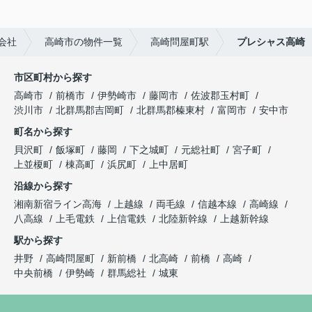
会社
高崎市の物件一覧
高崎問屋町駅
プレシャス高崎
市区町村から探す
高崎市
前橋市
伊勢崎市
藤岡市
佐波郡玉村町
渋川市
北群馬郡吉岡町
北群馬郡榛東村
富岡市
安中市
町名から探す
貝沢町
飯塚町
藤岡
下之城町
元総社町
宮子町
上並榎町
棟高町
浜尻町
上中居町
沿線から探す
湘南新宿ライン高海
上越線
両毛線
信越本線
高崎線
八高線
上毛電鉄
上信電鉄
北陸新幹線
上越新幹線
駅から探す
井野
高崎問屋町
新前橋
北高崎
前橋
高崎
中央前橋
伊勢崎
群馬総社
城東