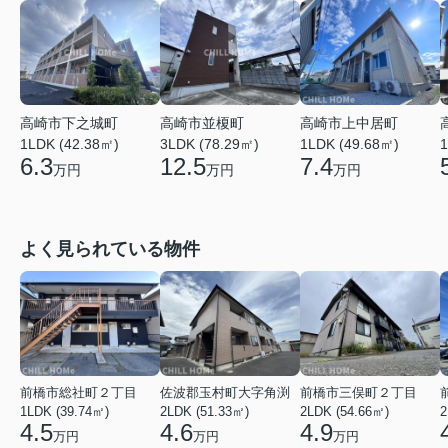
高崎市上中居町
高崎市下之城町
高崎市並榎町
1LDK (49.68㎡)
1
1LDK (42.38㎡)
3LDK (78.29㎡)
7.4
6.3
12.5
万円
万円
万円
よく見られている物件
前橋市総社町２丁目
佐波郡玉村町大字角渕
前橋市三俣町２丁目
1LDK (39.74㎡)
2LDK (51.33㎡)
2LDK (54.66㎡)
2
4.5
4.6
4.9
万円
万円
万円