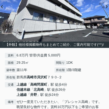
【外観】他社様掲載物件もまとめてご紹介、ご案内可能です(^^)/
6.8万円 管理/共益費 5,000円
賃料
29.25㎡
1DK
面積
間取り
築11年
1階/3階建
築年数
所在階
群馬県
高崎市
貝沢町
７９０-２
所在地
上越線
「
高崎問屋町
」駅 徒歩4分
交通
信越本線
「
北高崎
」駅 徒歩26分
上越線
「
井野
」駅 徒歩24分
ぜひ一度見ていただきたい、「プレシャス高崎」です。
備考
眺望良好な物件です。賃料10万円以下をご希望のお客