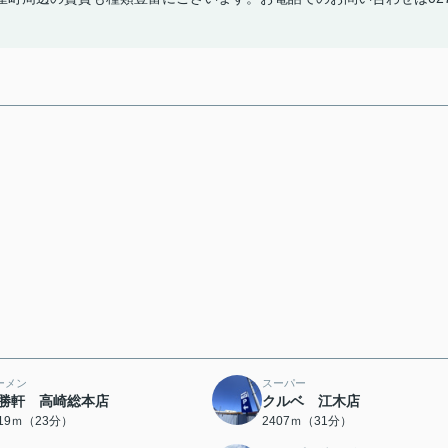
ーメン
スーパー
勝軒 高崎総本店
クルベ 江木店
819ｍ（23分）
2407ｍ（31分）