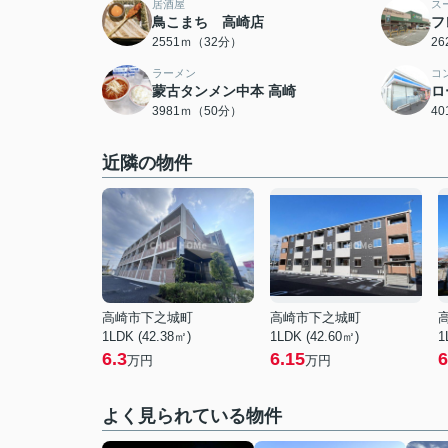
居酒屋
ス
鳥こまち 高崎店
フ
2551ｍ（32分）
2
ラーメン
コ
蒙古タンメン中本 高崎
ロ
3981ｍ（50分）
4
近隣の物件
高崎市下之城町
高崎市下之城町
1LDK (42.38㎡)
1LDK (42.60㎡)
1
6.3
6.15
6
万円
万円
よく見られている物件