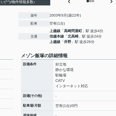
(^^)/物件情報多数♪
2003年9月(築22年)
築年
空有(1台)
駐車
上越線
「
高崎問屋町
」駅 徒歩4分
信越本線
「
北高崎
」駅 徒歩24分
交通
上越線
「
井野
」駅 徒歩26分
メゾン飯塚の詳細情報
設備条件
好立地
静かな環境
駐輪場
CATV
インターネット対応
設備(その他)
-
駐車場/月額
空有(1台)/0円
用途地域
-