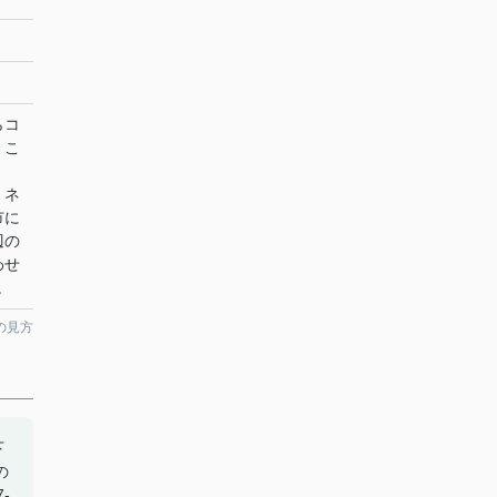
らコ
。こ
、ネ
市に
辺の
わせ
。
の見方
下
の
-