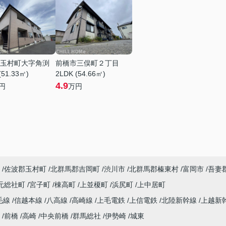
玉村町大字角渕
前橋市三俣町２丁目
(51.33㎡)
2LDK (54.66㎡)
4.9
円
万円
佐波郡玉村町
北群馬郡吉岡町
渋川市
北群馬郡榛東村
富岡市
吾妻
元総社町
宮子町
棟高町
上並榎町
浜尻町
上中居町
毛線
信越本線
八高線
高崎線
上毛電鉄
上信電鉄
北陸新幹線
上越新
前橋
高崎
中央前橋
群馬総社
伊勢崎
城東