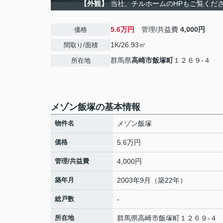
【外観】
当社、チルホームのHPもご覧ください
5.6万円
管理/共益費
4,000円
価格
1K/26.93㎡
間取り/面積
群馬県
高崎市
飯塚町
１２６９-４
所在地
メゾン飯塚の基本情報
物件名
メゾン飯塚
価格
5.6万円
管理/共益費
4,000円
築年月
2003年9月（築22年）
総戸数
-
所在地
群馬県
高崎市
飯塚町
１２６９-４