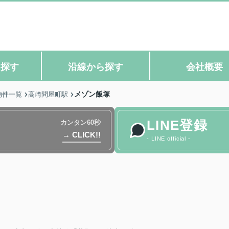
ら探す
沿線から探す
会社概要
メゾン飯塚
物件一覧
高崎問屋町駅
LINE登録
カンタン60秒
→ CLICK!!
- LINE official -