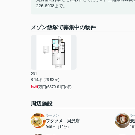
226-6908まで。
メゾン飯塚で募集中の物件
201
8.14坪 (26.93㎡)
5.6
万円(6879.61円/坪)
周辺施設
ラーメン
ラ
フタツメ 貝沢店
景
946ｍ（12分）
1