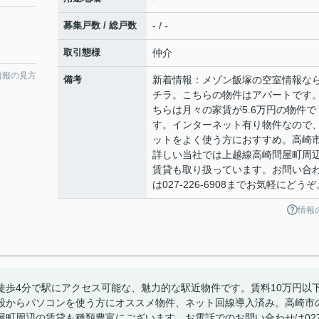
募集戸数 / 総戸数
- / -
取引態様
仲介
情報の見方
備考
新着情報：メゾン飯塚の空室情報な
チラ。こちらの物件はアパートです
ちらは月々の家賃が5.6万円の物件で
す。インターネット有り物件なので
ットをよく使う方におすすめ。高崎
詳しい当社では上越線高崎問屋町周
賃貸も取り扱っています。お問い合
は027-226-6908までお気軽にどうぞ
情報
徒歩4分で駅にアクセス可能な、魅力的な駅近物件です。賃料10万円以
段からパソコンを使う方にオススメ物件、ネット回線導入済み。高崎市
町周辺の賃貸も種類豊富にございます。お電話でのお問い合わせは027