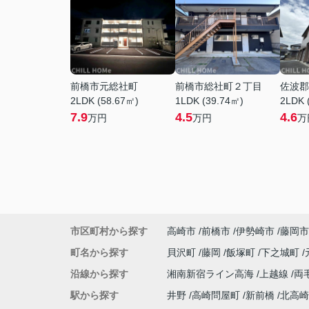
前橋市元総社町
前橋市総社町２丁目
佐波郡
2LDK (58.67㎡)
1LDK (39.74㎡)
2LDK 
7.9
4.5
4.6
万円
万円
万
市区町村から探す
高崎市
前橋市
伊勢崎市
藤岡市
町名から探す
貝沢町
藤岡
飯塚町
下之城町
沿線から探す
湘南新宿ライン高海
上越線
両
駅から探す
井野
高崎問屋町
新前橋
北高崎