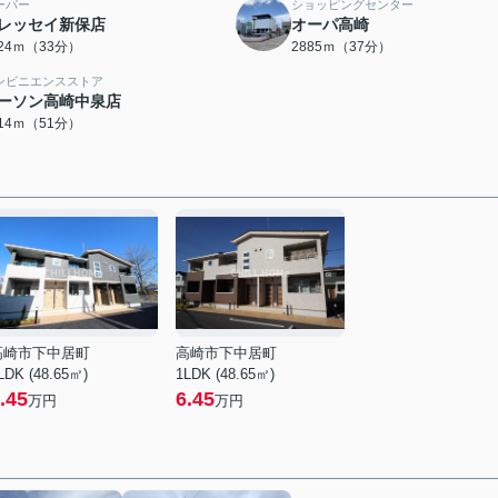
ーパー
ショッピングセンター
レッセイ新保店
オーパ高崎
624ｍ（33分）
2885ｍ（37分）
ンビニエンスストア
ーソン高崎中泉店
014ｍ（51分）
高崎市下中居町
高崎市下中居町
LDK (48.65㎡)
1LDK (48.65㎡)
.45
6.45
万円
万円