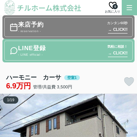
0
お気に入り
来店予約
カンタン60秒
→ CLICK!!
- reservation -
LINE登録
気軽に相談！
→ CLICK!!
- LINE official -
ハーモニー カーサ
空室1
6.9万円
管理/共益費 3,500円
1
/
19