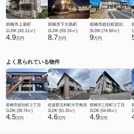
前橋市上泉町
前橋市下大島町
前橋市総社町総社
1LDK (42.11㎡)
2LDK (59.16㎡)
3LDK (74.50㎡)
1
4.9
8.7
9
万円
万円
万円
よく見られている物件
前橋市総社町２丁目
佐波郡玉村町大字角渕
前橋市三俣町２丁目
1LDK (39.74㎡)
2LDK (51.33㎡)
2LDK (54.66㎡)
2
4.5
4.6
4.9
万円
万円
万円