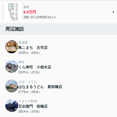
102
6.9万円
1階 / 15.12坪(50.01㎡)
周辺施設
居酒屋
鳥こまち 古市店
1235ｍ（16分）
寿司
くら寿司 小相木店
2107ｍ（27分）
そば・うどん
はなまるうどん 新前橋店
2779ｍ（35分）
イタリア料理
五右衛門 前橋店
2914ｍ（37分）