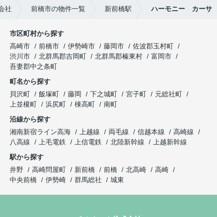
会社
前橋市の物件一覧
新前橋駅
ハーモニー カーサ
市区町村から探す
高崎市
前橋市
伊勢崎市
藤岡市
佐波郡玉村町
渋川市
北群馬郡吉岡町
北群馬郡榛東村
富岡市
吾妻郡中之条町
町名から探す
貝沢町
飯塚町
藤岡
下之城町
宮子町
元総社町
上並榎町
浜尻町
棟高町
南町
沿線から探す
湘南新宿ライン高海
上越線
両毛線
信越本線
高崎線
八高線
上毛電鉄
上信電鉄
北陸新幹線
上越新幹線
駅から探す
井野
高崎問屋町
新前橋
前橋
北高崎
高崎
中央前橋
伊勢崎
群馬総社
城東