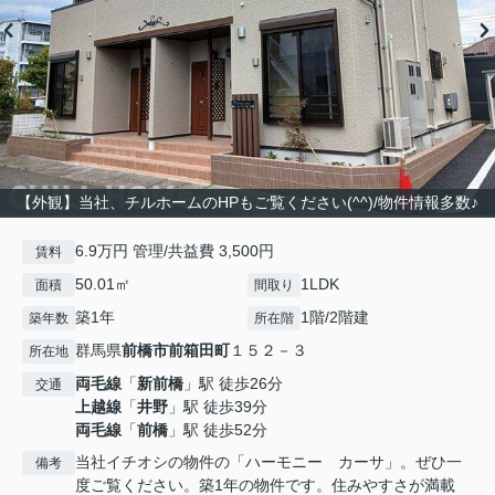
【外観】当社、チルホームのHPもご覧ください(^^)/物件情報多数♪
6.9万円 管理/共益費 3,500円
賃料
50.01㎡
1LDK
面積
間取り
築1年
1階/2階建
築年数
所在階
群馬県
前橋市
前箱田町
１５２－３
所在地
両毛線
「
新前橋
」駅 徒歩26分
交通
上越線
「
井野
」駅 徒歩39分
両毛線
「
前橋
」駅 徒歩52分
当社イチオシの物件の「ハーモニー カーサ」。ぜひ一
備考
度ご覧ください。築1年の物件です。住みやすさが満載