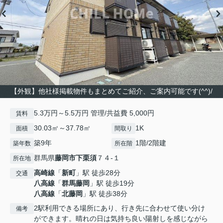
【外観】他社様掲載物件もまとめてご紹介、ご案内可能です(^^)/
5.3万円～5.5万円 管理/共益費 5,000円
賃料
30.03㎡～37.78㎡
1K
面積
間取り
築9年
1階/2階建
築年数
所在階
群馬県
藤岡市
下栗須
７４-１
所在地
高崎線
「
新町
」駅 徒歩28分
交通
八高線
「
群馬藤岡
」駅 徒歩19分
八高線
「
北藤岡
」駅 徒歩38分
2駅利用できる場所にあり、行き先に合わせて使い分け
備考
ができます。晴れの日は気持ち良い陽射しを感じながら