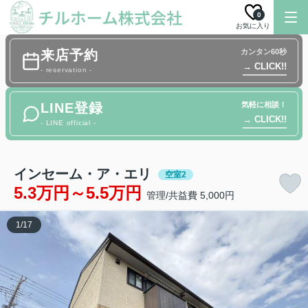
0
お気に入り
来店予約
カンタン60秒
→ CLICK!!
- reservation -
LINE登録
気軽に相談！
→ CLICK!!
- LINE official -
インセーム・ア・エリ
空室2
5.3万円～5.5万円
管理/共益費 5,000円
1
/
17