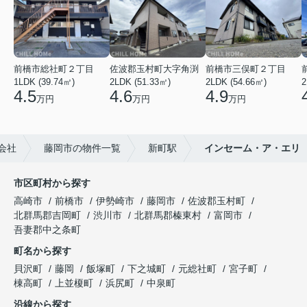
前橋市総社町２丁目
佐波郡玉村町大字角渕
前橋市三俣町２丁目
1LDK (39.74㎡)
2LDK (51.33㎡)
2LDK (54.66㎡)
2
4.5
4.6
4.9
万円
万円
万円
会社
藤岡市の物件一覧
新町駅
インセーム・ア・エリ
市区町村から探す
高崎市
前橋市
伊勢崎市
藤岡市
佐波郡玉村町
北群馬郡吉岡町
渋川市
北群馬郡榛東村
富岡市
吾妻郡中之条町
町名から探す
貝沢町
藤岡
飯塚町
下之城町
元総社町
宮子町
棟高町
上並榎町
浜尻町
中泉町
沿線から探す