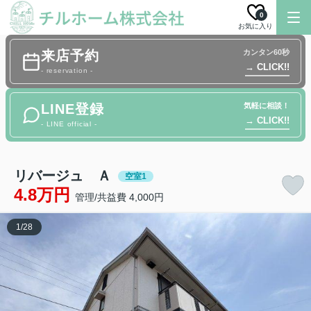
0
お気に入り
来店予約
カンタン60秒
→ CLICK!!
- reservation -
LINE登録
気軽に相談！
→ CLICK!!
- LINE official -
リバージュ Ａ
空室1
4.8万円
管理/共益費 4,000円
1
/
28