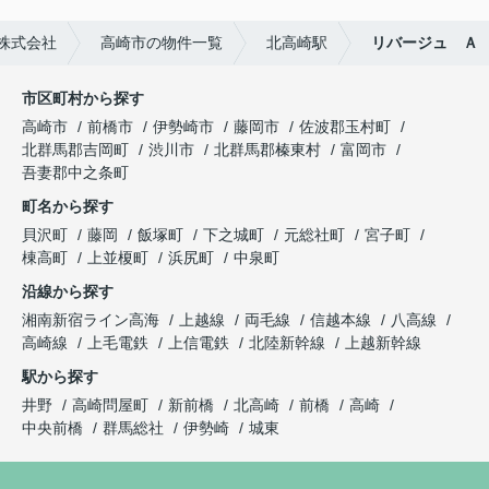
株式会社
高崎市の物件一覧
北高崎駅
リバージュ Ａ
市区町村から探す
高崎市
前橋市
伊勢崎市
藤岡市
佐波郡玉村町
北群馬郡吉岡町
渋川市
北群馬郡榛東村
富岡市
吾妻郡中之条町
町名から探す
貝沢町
藤岡
飯塚町
下之城町
元総社町
宮子町
棟高町
上並榎町
浜尻町
中泉町
沿線から探す
湘南新宿ライン高海
上越線
両毛線
信越本線
八高線
高崎線
上毛電鉄
上信電鉄
北陸新幹線
上越新幹線
駅から探す
井野
高崎問屋町
新前橋
北高崎
前橋
高崎
中央前橋
群馬総社
伊勢崎
城東