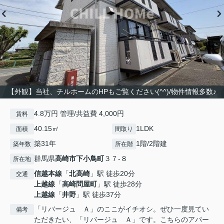
【外観】当社、チルホームのHPもご覧ください(^^)/物件情報多数♪
4.8万円 管理/共益費 4,000円
賃料
40.15㎡
1LDK
面積
間取り
築31年
1階/2階建
築年数
所在階
群馬県
高崎市
下小鳥町
３７-８
所在地
信越本線
「
北高崎
」駅 徒歩20分
交通
上越線
「
高崎問屋町
」駅 徒歩28分
上越線
「
井野
」駅 徒歩37分
「リバージュ Ａ」のここがイチオシ。ぜひ一度見てい
備考
ただきたい、「リバージュ Ａ」です。こちらのアパー