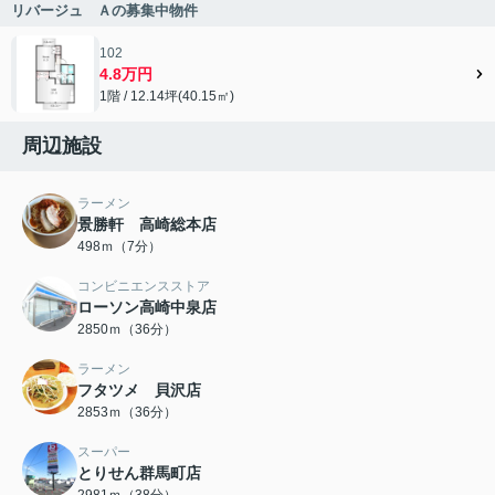
リバージュ Ａの募集中物件
102
4.8万円
1階 / 12.14坪(40.15㎡)
周辺施設
ラーメン
景勝軒 高崎総本店
498ｍ（7分）
コンビニエンスストア
ローソン高崎中泉店
2850ｍ（36分）
ラーメン
フタツメ 貝沢店
2853ｍ（36分）
スーパー
とりせん群馬町店