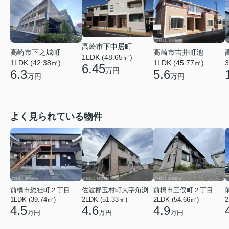
高崎市下中居町
高崎市吉井町池
高崎市下之城町
1LDK (48.65㎡)
1LDK (45.77㎡)
1LDK (42.38㎡)
3
6.45
万円
5.6
6.3
万円
万円
よく見られている物件
前橋市総社町２丁目
佐波郡玉村町大字角渕
前橋市三俣町２丁目
1LDK (39.74㎡)
2LDK (51.33㎡)
2LDK (54.66㎡)
2
4.5
4.6
4.9
万円
万円
万円