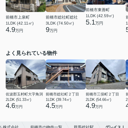
前橋市東善町
1LDK (42.59㎡)
前橋市上泉町
前橋市総社町総社
5.1
万円
1LDK (42.11㎡)
3LDK (74.50㎡)
1
4.9
9
万円
万円
よく見られている物件
佐波郡玉村町大字角渕
前橋市総社町２丁目
前橋市三俣町２丁目
2LDK (51.33㎡)
1LDK (39.74㎡)
2LDK (54.66㎡)
2
4.6
4.5
4.9
万円
万円
万円
ム株式会社
前橋市の物件一覧
群馬総社駅
グレイスⅠ