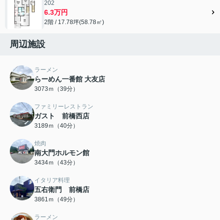
202
6.3万円
2階 / 17.78坪(58.78㎡)
周辺施設
ラーメン
らーめん一番館 大友店
3073ｍ（39分）
ファミリーレストラン
ガスト 前橋西店
3189ｍ（40分）
焼肉
南大門ホルモン館
3434ｍ（43分）
イタリア料理
五右衛門 前橋店
3861ｍ（49分）
ラーメン