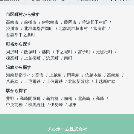
市区町村から探す
高崎市
前橋市
伊勢崎市
藤岡市
佐波郡玉村町
渋川市
北群馬郡吉岡町
北群馬郡榛東村
富岡市
吾妻郡中之条町
町名から探す
貝沢町
飯塚町
藤岡
下之城町
宮子町
元総社町
棟高町
上並榎町
浜尻町
南町
沿線から探す
湘南新宿ライン高海
上越線
両毛線
信越本線
高崎線
八高線
上毛電鉄
上信電鉄
北陸新幹線
上越新幹線
駅から探す
井野
高崎問屋町
新前橋
前橋
北高崎
高崎
中央前橋
群馬総社
伊勢崎
城東
チルホーム株式会社