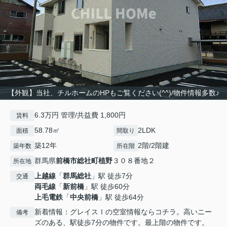
【外観】当社、チルホームのHPもご覧ください(^^)/物件情報多数♪
6.3万円 管理/共益費 1,800円
賃料
58.78㎡
2LDK
面積
間取り
築12年
2階/2階建
築年数
所在階
群馬県
前橋市
総社町植野
３０８番地２
所在地
上越線
「
群馬総社
」駅 徒歩7分
交通
両毛線
「
新前橋
」駅 徒歩60分
上毛電鉄
「
中央前橋
」駅 徒歩64分
新着情報：グレイスⅠの空室情報ならコチラ。高いニー
備考
ズのある、駅徒歩7分の物件です。最上階の物件です。