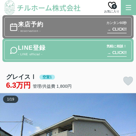
0
お気に入り
来店予約
カンタン60秒
→ CLICK!!
- reservation -
LINE登録
気軽に相談！
→ CLICK!!
- LINE official -
グレイスⅠ
空室1
6.3万円
管理/共益費 1,800円
1
/
19