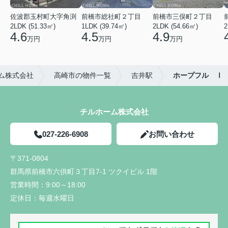
佐波郡玉村町大字角渕
前橋市総社町２丁目
前橋市三俣町２丁目
2LDK (51.33㎡)
1LDK (39.74㎡)
2LDK (54.66㎡)
2
4.6
4.5
4.9
万円
万円
万円
ム株式会社
高崎市の物件一覧
吉井駅
ホープフル Ⅰ
チルホーム株式会社
027-226-6908
お問い合わせ
〒371-0804
群馬県前橋市六供町３丁目7-1 ツクイビル 1階
営業時間：
9:00～18:00
定休日：
毎週水曜日