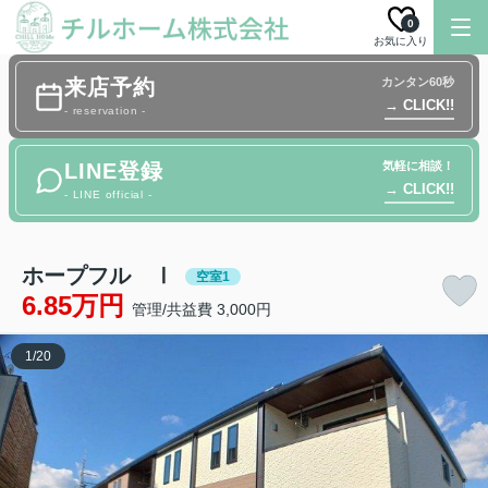
0
お気に入り
来店予約
カンタン60秒
→ CLICK!!
- reservation -
LINE登録
気軽に相談！
→ CLICK!!
- LINE official -
ホープフル Ⅰ
空室1
6.85万円
管理/共益費 3,000円
1
/
20