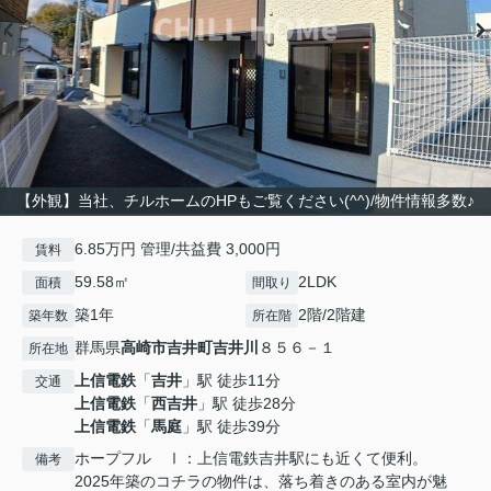
【外観】当社、チルホームのHPもご覧ください(^^)/物件情報多数♪
6.85万円 管理/共益費 3,000円
賃料
59.58㎡
2LDK
面積
間取り
築1年
2階/2階建
築年数
所在階
群馬県
高崎市
吉井町吉井川
８５６－１
所在地
上信電鉄
「
吉井
」駅 徒歩11分
交通
上信電鉄
「
西吉井
」駅 徒歩28分
上信電鉄
「
馬庭
」駅 徒歩39分
ホープフル Ⅰ：上信電鉄吉井駅にも近くて便利。
備考
2025年築のコチラの物件は、落ち着きのある室内が魅