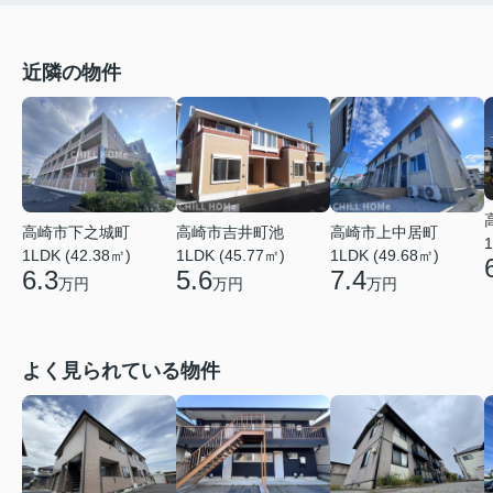
近隣の物件
高崎市吉井町池
高崎市上中居町
高崎市下之城町
1
1LDK (45.77㎡)
1LDK (49.68㎡)
1LDK (42.38㎡)
5.6
7.4
6.3
万円
万円
万円
よく見られている物件