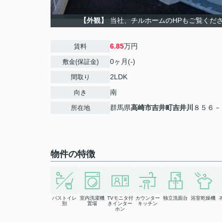
【外観】
当社、チルホームのHPもご覧ください
6.85
万円
賃料
0ヶ月(-)
敷金(保証金)
2LDK
間取り
南
向き
群馬県
高崎市
吉井町吉井川
８５６－
所在地
物件の特徴
バストイレ
室内洗濯機
TVモニタ付
カウンター
独立洗面台
浴室乾燥機
別
置場
きインター
キッチン
ホン