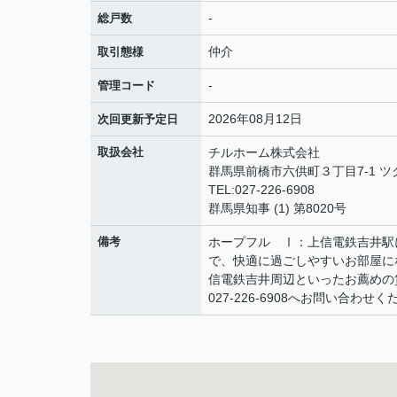
-
総戸数
仲介
取引態様
-
管理コード
2026年08月12日
次回更新予定日
取扱会社
チルホーム株式会社
群馬県前橋市六供町３丁目7-1 ツ
TEL:027-226-6908
群馬県知事 (1) 第8020号
備考
ホープフル Ⅰ：上信電鉄吉井駅
で、快適に過ごしやすいお部屋に
信電鉄吉井周辺といったお薦めの
027-226-6908へお問い合わせ