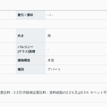
- / -
敷引 / 償却
南
向き
バルコニー
-
(テラス)面積
木造
建物構造
アパート
種別
託料：2.2万/月額保証委託料：賃料総額の2.2％又は5.5％ ※ペット