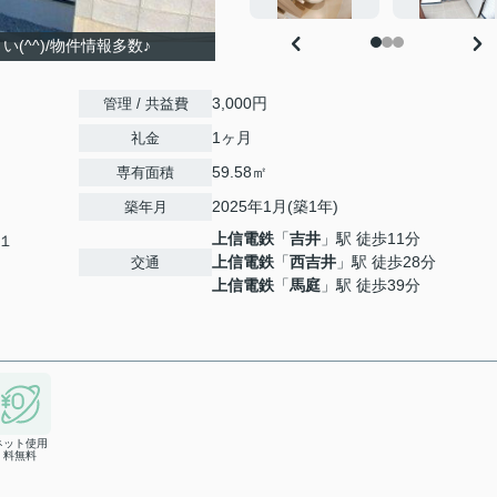
(^^)/物件情報多数♪
3,000円
管理 / 共益費
1ヶ月
礼金
59.58㎡
専有面積
2025年1月(築1年)
築年月
上信電鉄
「
吉井
」駅 徒歩11分
１
上信電鉄
「
西吉井
」駅 徒歩28分
交通
上信電鉄
「
馬庭
」駅 徒歩39分
ネット使用
料無料