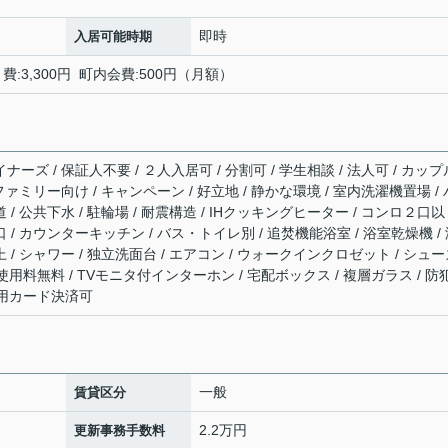
即時
入居可能時期
:3,300円 町内会費:500円（月額）
ナーズ / 保証人不要 / ２人入居可 / 分割可 / 学生相談 / 法人可 / カップ
 ファミリー向け / キャンペーン / 好立地 / 静かな環境 / 室内洗濯機置場 / 
 / 公共下水 / 駐輪場 / 耐震構造 / IHクッキングヒーター / コンロ２口以
口 / カウンターキッチン / バス・トイレ別 / 追焚機能浴室 / 浴室乾燥機 /
上 / シャワー / 独立洗面台 / エアコン / ウォークインクロゼット / シュ
ット使用料無料 / TVモニタ付インターホン / 宅配ボックス / 複層ガラス / 防
期費用カード決済可
一般
賃貸区分
2.2万円
更新事務手数料