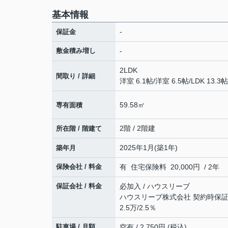
基本情報
-
保証金
敷金積み増し
-
2LDK
間取り / 詳細
洋室 6.1帖
/
洋室 6.5帖
/
LDK 13.3帖
59.58㎡
専有面積
2階 / 2階建
所在階 / 階建て
2025年1月(築1年)
築年月
保険会社 / 料金
有 住宅保険料 20,000円 / 2年
保証会社 / 料金
必加入 / ハウスリーブ
ハウスリーブ株式会社 契約時保証委
2.5万/2.5％
駐車場 / 月額
空有 / 2,750円 (税込)