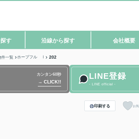
ら探す
沿線から探す
会社概要
ホープフル Ⅰ
202
物件一覧
LINE登録
カンタン60秒
→ CLICK!!
- LINE official -
印刷する
お気