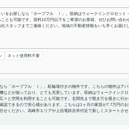
まいをお探しなら「ホープフル Ⅰ」。収納はウォークインクロゼット
ことも可能です。賃料10万円以下をご希望のお客様、ぜひお問い合わ
当社スタッフまでご連絡ください。地域の不動産情報をいち早くお届け
ン
ネット使用料不要
なら「ホープフル Ⅰ」。駐輪場付きの物件です。こちらの物件はアパ
機などが揃っており、とても充実しています。収納はウォークインクロ
広々と空間を利用することも可能です。玄関先まで覗き穴を覗きに行か
確認できるので安心感があります。こちらは1ヶ月の家賃が7.7万円のお
任せください。高崎市エリアや上信電鉄吉井付近で新しくスタートさせ