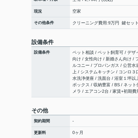
空家
現況
その他条件
クリーニング費用:9万円 鍵セット費
設備条件
設備条件
ペット相談 / ペット飼育可 / デザイ
向け / 女性向け / 新婚さん向け /
ルコニー / プロパンガス / 公営水道
上 / システムキッチン / コンロ３
水洗浄便座 / 洗面台 / 浴室１坪以
ボックス / 収納豊富 / BS / ネ
メラ / エアコン2台 / 家賃+初
その他
-
契約期間
0ヶ月
更新料