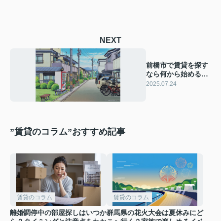
NEXT
前橋市で賃貸を探す
なら何から始めるべ
き？探し方や失敗し
2025.07.24
ないコツを紹介
”賃貸のコラム”おすすめ記事
賃貸のコラム
賃貸のコラム
離婚調停中の部屋探しはいつか
群馬県の花火大会は夏休みにど