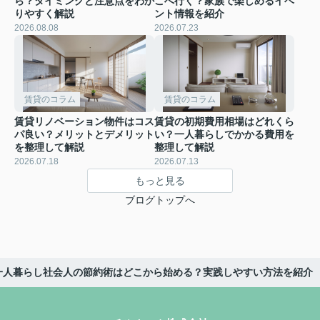
ら？タイミングと注意点をわか
こへ行く？家族で楽しめるイベ
りやすく解説
ント情報を紹介
2026.08.08
2026.07.23
賃貸のコラム
賃貸のコラム
賃貸リノベーション物件はコス
賃貸の初期費用相場はどれくら
パ良い？メリットとデメリット
い？一人暮らしでかかる費用を
を整理して解説
整理して解説
2026.07.18
2026.07.13
もっと見る
ブログトップへ
一人暮らし社会人の節約術はどこから始める？実践しやすい方法を紹介