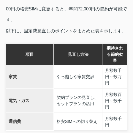
00円の格安SIMに変更すると、年間72,000円の節約が可能で
す。
以下に、固定費見直しのポイントをまとめた表を示します。
期待され
項目
見直し方法
る節約効
果
月額数千
家賃
引っ越しや家賃交渉
円～数万
円
月額数百
契約プランの見直し、
電気・ガス
円～数千
セットプランの活用
円
月額数千
通信費
格安SIMへの切り替え
円