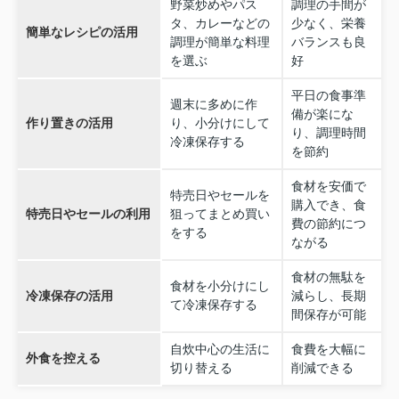
野菜炒めやパス
調理の手間が
タ、カレーなどの
少なく、栄養
簡単なレシピの活用
調理が簡単な料理
バランスも良
を選ぶ
好
平日の食事準
週末に多めに作
備が楽にな
作り置きの活用
り、小分けにして
り、調理時間
冷凍保存する
を節約
食材を安価で
特売日やセールを
購入でき、食
特売日やセールの利用
狙ってまとめ買い
費の節約につ
をする
ながる
食材の無駄を
食材を小分けにし
冷凍保存の活用
減らし、長期
て冷凍保存する
間保存が可能
自炊中心の生活に
食費を大幅に
外食を控える
切り替える
削減できる