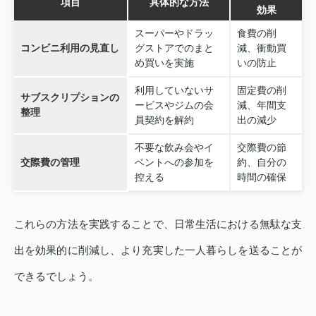
項目
具体的な方法
効果
スーパーやドラッ
食費の削
コンビニ利用の見直し
グストアでのまと
減、衝動買
め買いを実施
いの防止
利用していないサ
固定費の削
サブスクリプションの
ービスやジムの会
減、年間支
整理
員契約を解約
出の減少
不要な飲み会やイ
交際費の節
交際費の管理
ベントへの参加を
約、自分の
控える
時間の確保
これらの方法を実践することで、日常生活における無駄な支
出を効果的に削減し、より充実した一人暮らしを送ることが
できるでしょう。