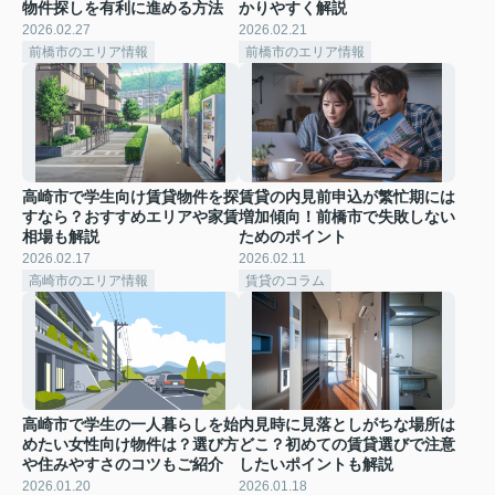
物件探しを有利に進める方法
かりやすく解説
2026.02.27
2026.02.21
前橋市のエリア情報
前橋市のエリア情報
高崎市で学生向け賃貸物件を探
賃貸の内見前申込が繁忙期には
すなら？おすすめエリアや家賃
増加傾向！前橋市で失敗しない
相場も解説
ためのポイント
2026.02.17
2026.02.11
高崎市のエリア情報
賃貸のコラム
高崎市で学生の一人暮らしを始
内見時に見落としがちな場所は
めたい女性向け物件は？選び方
どこ？初めての賃貸選びで注意
や住みやすさのコツもご紹介
したいポイントも解説
2026.01.20
2026.01.18