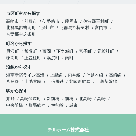
市区町村から探す
高崎市
前橋市
伊勢崎市
藤岡市
佐波郡玉村町
北群馬郡吉岡町
渋川市
北群馬郡榛東村
富岡市
吾妻郡中之条町
町名から探す
貝沢町
飯塚町
藤岡
下之城町
宮子町
元総社町
棟高町
上並榎町
浜尻町
南町
沿線から探す
湘南新宿ライン高海
上越線
両毛線
信越本線
高崎線
八高線
上毛電鉄
上信電鉄
北陸新幹線
上越新幹線
駅から探す
井野
高崎問屋町
新前橋
前橋
北高崎
高崎
中央前橋
群馬総社
伊勢崎
城東
チルホーム株式会社