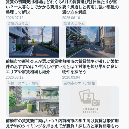
賃貸の初期費用相場はどれくら
6月の賃貸選びは日当たりが重
い？一人暮らしでかかる費用を
要？風通しと梅雨に強い部屋の
整理して解説
選び方を解説
2026.07.13
2026.06.10
賃貸のコラム
賃貸のコラム
前橋市で新社会人が選ぶ賃貸物
前橋市の賃貸競争が激しい繁忙
件のおすすめは？生活しやすい
期とは？対策を知り早めに良い
エリアや家賃相場も紹介
物件を探そう
2026.03.12
2026.03.04
前橋市のエリア情報
前橋市のエリア情報
前橋市の賃貸繁忙期はいつ？内
前橋市の学生向け賃貸は繁忙期
見予約のタイミングを押さえて
が勝負！探し方と家賃相場もわ