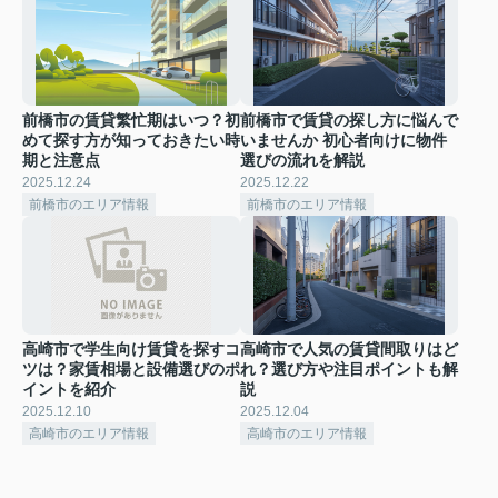
前橋市の賃貸繁忙期はいつ？初
前橋市で賃貸の探し方に悩んで
めて探す方が知っておきたい時
いませんか 初心者向けに物件
期と注意点
選びの流れを解説
2025.12.24
2025.12.22
前橋市のエリア情報
前橋市のエリア情報
高崎市で学生向け賃貸を探すコ
高崎市で人気の賃貸間取りはど
ツは？家賃相場と設備選びのポ
れ？選び方や注目ポイントも解
イントを紹介
説
2025.12.10
2025.12.04
高崎市のエリア情報
高崎市のエリア情報