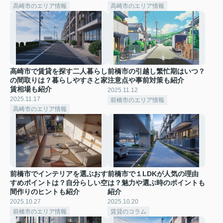
高崎市のエリア情報
高崎市のエリア情報
高崎市で賃貸を探す二人暮らし
前橋市の引越し繁忙期はいつ？
の間取りは？暮らしやすさと家
注意点や事前対策も紹介
賃相場も紹介
2025.11.12
2025.11.17
前橋市のエリア情報
高崎市のエリア情報
前橋市でインテリアを選ぶおす
前橋市で１LDKが人気の理由
すめポイントは？自分らしい空
は？魅力や選ぶ時のポイントも
間作りのヒントも紹介
紹介
2025.10.27
2025.10.20
前橋市のエリア情報
賃貸のコラム