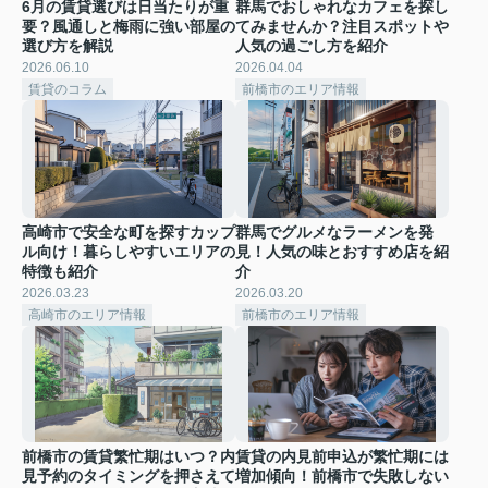
6月の賃貸選びは日当たりが重
群馬でおしゃれなカフェを探し
要？風通しと梅雨に強い部屋の
てみませんか？注目スポットや
選び方を解説
人気の過ごし方を紹介
2026.06.10
2026.04.04
賃貸のコラム
前橋市のエリア情報
高崎市で安全な町を探すカップ
群馬でグルメなラーメンを発
ル向け！暮らしやすいエリアの
見！人気の味とおすすめ店を紹
特徴も紹介
介
2026.03.23
2026.03.20
高崎市のエリア情報
前橋市のエリア情報
前橋市の賃貸繁忙期はいつ？内
賃貸の内見前申込が繁忙期には
見予約のタイミングを押さえて
増加傾向！前橋市で失敗しない