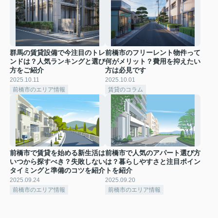
群馬の賃貸設備で今注目のトレ
前橋市のフリーレント物件って
ンドは？人気ランキングと選び
何がメリット？費用を抑えたい
方をご紹介
方は必見です
2025.10.11
2025.10.01
前橋市のエリア情報
賃貸のコラム
前橋市で賃貸を始める新生活は
前橋市で人気のアパート選び方
いつから探すべき？失敗しない
は？暮らしやすさと注目ポイン
タイミングと準備のコツを紹介
トを紹介
2025.09.24
2025.09.20
前橋市のエリア情報
前橋市のエリア情報