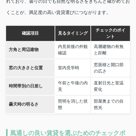
れており、曇りの日でも自然な明るさをきちんと確かめてお
くことが、満足度の高い賃貸選びにつながります。
チェックのポイ
確認項目
見るタイミング
ント
内見前後の外観
高層建物の有無
方角と周辺建物
確認
と距離
窓面積と開口部
窓の大きさと位置
室内見学時
の広さ
午前と午後の内
直射日光と室温
時間帯別の日差し
見
変化
照明を消した状
部屋奥までの自
曇天時の明るさ
態
然光
風通しの良い賃貸を選ぶためのチェックポ