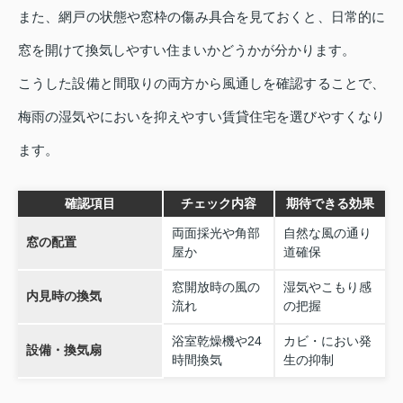
また、網戸の状態や窓枠の傷み具合を見ておくと、日常的に
窓を開けて換気しやすい住まいかどうかが分かります。
こうした設備と間取りの両方から風通しを確認することで、
梅雨の湿気やにおいを抑えやすい賃貸住宅を選びやすくなり
ます。
確認項目
チェック内容
期待できる効果
両面採光や角部
自然な風の通り
窓の配置
屋か
道確保
窓開放時の風の
湿気やこもり感
内見時の換気
流れ
の把握
浴室乾燥機や24
カビ・におい発
設備・換気扇
時間換気
生の抑制