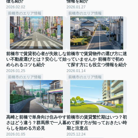
徴も紹介
情報を紹介
2026.02.02
2026.01.27
前橋市のエリア情報
前橋市のエリア情報
前橋市で賃貸初心者が失敗しな
前橋市で賃貸物件の選び方に迷
い不動産選びとは？安心して始
っていませんか 前橋市で初め
められるコツも紹介
て探す方にも役立つ情報を紹介
2026.01.25
2026.01.14
前橋市のエリア情報
前橋市のエリア情報
高崎と前橋で単身向け住みやす
前橋市の賃貸繁忙期はいつ？初
さはどう違う？群馬県で一人暮
めて探す方が知っておきたい時
らしを始める方必見
期と注意点
2026.01.05
2025.12.24