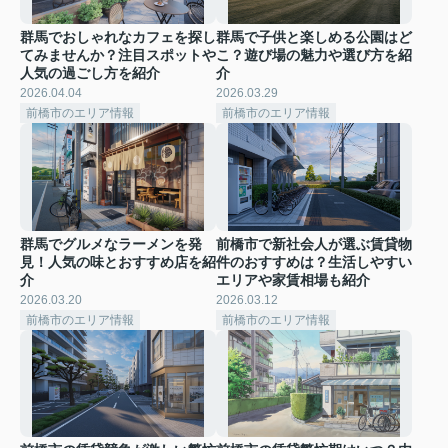
群馬でおしゃれなカフェを探し
群馬で子供と楽しめる公園はど
てみませんか？注目スポットや
こ？遊び場の魅力や選び方を紹
人気の過ごし方を紹介
介
2026.04.04
2026.03.29
前橋市のエリア情報
前橋市のエリア情報
群馬でグルメなラーメンを発
前橋市で新社会人が選ぶ賃貸物
見！人気の味とおすすめ店を紹
件のおすすめは？生活しやすい
介
エリアや家賃相場も紹介
2026.03.20
2026.03.12
前橋市のエリア情報
前橋市のエリア情報