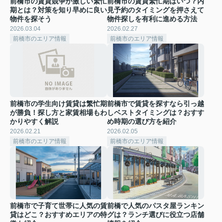
前橋市の賃貸競争が激しい繁忙
前橋市の賃貸繁忙期はいつ？内
期とは？対策を知り早めに良い
見予約のタイミングを押さえて
物件を探そう
物件探しを有利に進める方法
2026.03.04
2026.02.27
前橋市のエリア情報
前橋市のエリア情報
前橋市の学生向け賃貸は繁忙期
前橋市で賃貸を探すなら引っ越
が勝負！探し方と家賃相場もわ
しベストタイミングは？おすす
かりやすく解説
め時期の選び方を紹介
2026.02.21
2026.02.05
前橋市のエリア情報
前橋市のエリア情報
前橋市で子育て世帯に人気の賃
前橋で人気のパスタ屋ランキン
貸はどこ？おすすめエリアの特
グは？ランチ選びに役立つ店舗