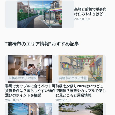
高崎と前橋で単身向
け住みやすさはどう
違う？群馬県で一人
2026.01.05
暮らしを始める方必
見
”前橋市のエリア情報”おすすめ記事
前橋市のエリア情報
前橋市のエリア情報
群馬でカップルに合うペット可
前橋七夕祭り2026はいつどこ
賃貸条件は？暮らしやすい物件
で開催？家族やカップルで楽し
選びのポイントを解説
む見どころと周辺情報
2026.07.27
2026.07.03