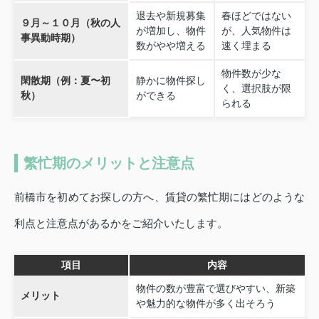
退去や新規募集
春ほどではない
９月～１０月（秋の人
が増加し、物件
が、人気物件は
事異動時期）
数がやや増える
速く埋まる
物件数が少な
閑散期（例：夏〜初
静かに物件探し
く、選択肢が限
秋）
ができる
られる
繁忙期のメリットと注意点
前橋市を初めてお探しの方へ、賃貸の繁忙期にはどのような
利点と注意点があるかをご紹介いたします。
項目
内容
物件の数が豊富で選びやすい、新築
メリット
や魅力的な物件が多く出そろう