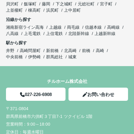
貝沢町
飯塚町
藤岡
下之城町
元総社町
宮子町
上並榎町
棟高町
浜尻町
上中居町
沿線から探す
湘南新宿ライン高海
上越線
両毛線
信越本線
高崎線
八高線
上毛電鉄
上信電鉄
北陸新幹線
上越新幹線
駅から探す
井野
高崎問屋町
新前橋
北高崎
前橋
高崎
中央前橋
伊勢崎
群馬総社
城東
チルホーム株式会社
027-226-6908
お問い合わせ
〒371-0804
群馬県前橋市六供町３丁目7-1 ツクイビル 1階
営業時間：
9:00～18:00
定休日：
毎週水曜日