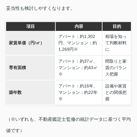
妥当性も検討しやすくなります。
項目
内容
目的
アパート：約1,302
相場を知っ
家賃単価（円/㎡）
円、マンション：約
て判断材料
1,269円※
に
アパート：約37㎡、
間取りと家
専有面積
マンション：約43㎡
賃のバラン
※
ス把握
アパート：約16年、
設備や家賃
築年数
マンション：約22年
との関係把
※
握
（※いずれも、不動産鑑定士監修の統計データに基づく平均
値です）