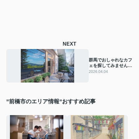
NEXT
群馬でおしゃれなカフ
ェを探してみません
か？注目スポットや人
2026.04.04
気の過ごし方を紹介
”前橋市のエリア情報”おすすめ記事