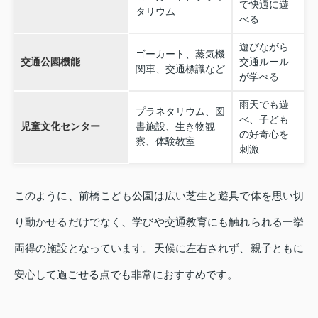
で快適に遊
タリウム
べる
遊びながら
ゴーカート、蒸気機
交通公園機能
交通ルール
関車、交通標識など
が学べる
雨天でも遊
プラネタリウム、図
べ、子ども
児童文化センター
書施設、生き物観
の好奇心を
察、体験教室
刺激
このように、前橋こども公園は広い芝生と遊具で体を思い切
り動かせるだけでなく、学びや交通教育にも触れられる一挙
両得の施設となっています。天候に左右されず、親子ともに
安心して過ごせる点でも非常におすすめです。