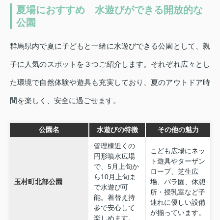
夏場におすすめ 水遊びができる開放的な
公園
群馬県内で夏に子どもと一緒に水遊びできる公園として、親
子に人気のスポットを３つご紹介します。それぞれ広々とし
た環境で自然体験や遊具も充実しており、夏のアウトドア時
間を楽しく、安全に過ごせます。
公園名
水遊びの特徴
その他の魅力
管理棟近くの
こども広場にネッ
円形噴水広場
ト遊具やターザン
で、5月上旬か
ロープ、芝生広
ら10月上旬ま
玉村町北部公園
場、バラ園、休憩
で水遊び可
所・授乳室など子
能。着替え持
連れに優しい設備
参で安心して
が揃っています。
楽しめます。