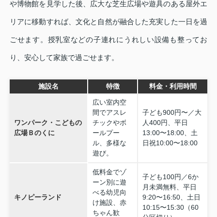
や博物館を見学した後、広大な芝生広場や遊具のある屋外エ
リアに移動すれば、文化と自然が融合した充実した一日を過
ごせます。授乳室などの子連れにうれしい設備も整ってお
り、安心して家族で過ごせます。
施設名
特徴
料金・利用時間
広い室内空
間でアスレ
子ども900円〜／大
ワンパーク・こどもの
チックやボ
人400円、平日
広場Ｂのくに
ールプー
13:00〜18:00、土
ル、多様な
日祝10:00〜18:00
遊び。
低料金でゾ
子ども100円／6か
ーン別に遊
月未満無料、平日
べる幼児向
キノピーランド
9:20〜16:50、土日
け施設、赤
10:15〜15:30（60
ちゃん歓