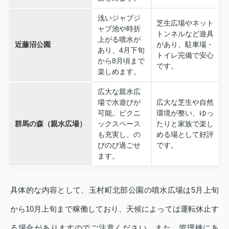
浅いジャブジ
芝生広場やネット
ャブ池や時折
トンネルなど遊具
上がる噴水が
近藤沼公園
があり、駐車場・
あり、4月下旬
トイレ完備で安心
から8月頃まで
です。
楽しめます。
広大な親水広
場で水遊びが
広大な芝生や自然
可能。ピクニ
環境が整い、ゆっ
群馬の森（親水広場）
ックスペース
たりと家族で楽し
も充実し、の
める場として好評
びのび過ごせ
です。
ます。
具体的な内容として、玉村町北部公園の噴水広場は5月上旬
から10月上旬まで稼働しており、天候によっては運転休止す
る場合がありますのでご注意ください。また、管理棟にあ