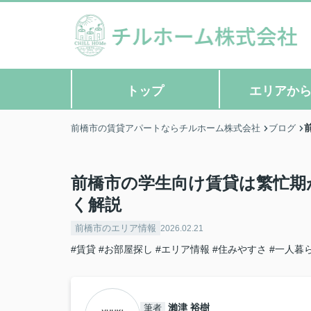
トップ
エリアか
前橋市の賃貸アパートならチルホーム株式会社
ブログ
前橋市の学生向け賃貸は繁忙期
く解説
前橋市のエリア情報
2026.02.21
#賃貸
#お部屋探し
#エリア情報
#住みやすさ
#一人暮
瀨津 裕樹
筆者