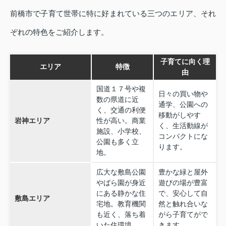
前橋市で子育て世帯に特に好まれている三つのエリア、それ
ぞれの特色をご紹介します。
子育てに向く理
エリア
特徴
由
国道１７号や複
日々の買い物や
数の県道に近
通学、公園への
く、交通の利便
移動がしやす
岩神エリア
性が高い。商業
く、生活動線が
施設、小学校、
コンパクトにな
公園も多く立
ります。
地。
広大な敷島公園
豊かな緑と屋外
やばら園が身近
遊びの場が豊富
にある静かな住
で、安心して自
敷島エリア
宅地。教育機関
然と触れ合いな
も近く、落ち着
がら子育てがで
いた住環境。
きます。