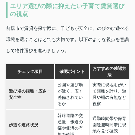
エリア選びの際に抑えたい子育て賃貸選び
の視点
前橋市で賃貸を探す際に、子どもが安全に、のびのび遊べる
環境を選ぶことはとても大切です。以下のような視点を意識
して物件選びを進めましょう。
おすすめの確認方
チェック項目
確認ポイント
法
公園や遊び場
実際に現地を歩い
遊び場の距離・広さ・
が近く、広く
て距離を計り、遊
安全性
整備されてい
具や柵の有無など
るか
視察
幹線道路の交
通勤時間帯や保育
通量、歩道の
歩道や道路状況
園送迎時間帯に現
幅や側溝の有
地を見て確認
無を確認