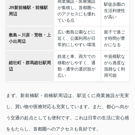
商業施設・医療施設
駅徒歩圏の
JR新前橋駅・前橋駅
が集積し、首都圏へ
生活利便性
周辺
のアクセスにも優れ
が高い
ている点
広い敷島公園などに
親子で過ご
敷島～川原・荒牧・上
近く、公園利用が日
す時間が豊
小出周辺
常的にしやすい環境
かになる
鉄道と車、両方での
中規模駅な
総社町・群馬総社駅周
移動がしやすく、通
がら過度な
辺
勤・通学の選択肢が
混雑なく利
広い
用可能
まず、新前橋駅・前橋駅周辺は、駅近くに商業施設が充実
し、買い物や医療対応も充実しています。また、都心へ向か
う交通の起点としても便利です。これは日常の生活に安心感
をもたらし、首都圏へのアクセスも良好です。