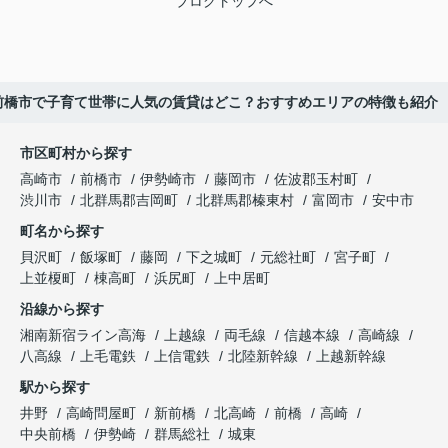
ブログトップへ
前橋市で子育て世帯に人気の賃貸はどこ？おすすめエリアの特徴も紹介
市区町村から探す
高崎市
前橋市
伊勢崎市
藤岡市
佐波郡玉村町
渋川市
北群馬郡吉岡町
北群馬郡榛東村
富岡市
安中市
町名から探す
貝沢町
飯塚町
藤岡
下之城町
元総社町
宮子町
上並榎町
棟高町
浜尻町
上中居町
沿線から探す
湘南新宿ライン高海
上越線
両毛線
信越本線
高崎線
八高線
上毛電鉄
上信電鉄
北陸新幹線
上越新幹線
駅から探す
井野
高崎問屋町
新前橋
北高崎
前橋
高崎
中央前橋
伊勢崎
群馬総社
城東