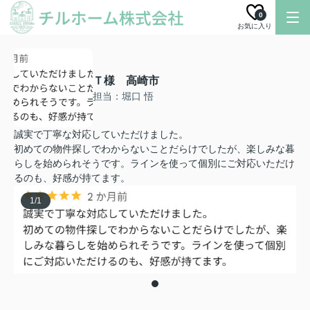
0
お気に入り
Ｔ様 高崎市
担当：堀口 悟
誠実で丁寧な対応していただけました。
初めての物件探しでわからないことだらけでしたが、楽しみな暮
らしを始められそうです。ラインを使って個別にご対応いただけ
るのも、好感が持てます。
1
/
1