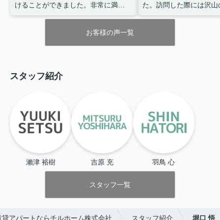
けることができました。非常に満足
た。訪問した際には沢山
しております。
担当は堀口さんと
介していただき、条件な
いう方でした。優しく話しやすい、
める物件を一緒に考えて
お客様の声一覧
素晴らしい方でした。
る物件を探すことが出来
LINEでのやり取りも出
っても楽でした。いきな
も聞いていただき、大変
スタッフ紹介
す。
ありがとうございま
後とも宜しくお願いしま
瀨津 裕樹
吉原 充
羽鳥 心
スタッフ一覧
賃貸アパートならチルホーム株式会社
スタッフ紹介
堀口 悟