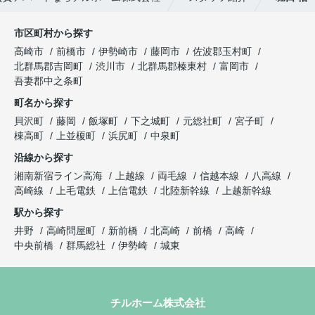
市区町村から探す
高崎市
前橋市
伊勢崎市
藤岡市
佐波郡玉村町
北群馬郡吉岡町
渋川市
北群馬郡榛東村
富岡市
吾妻郡中之条町
町名から探す
貝沢町
藤岡
飯塚町
下之城町
元総社町
宮子町
棟高町
上並榎町
浜尻町
中泉町
沿線から探す
湘南新宿ライン高海
上越線
両毛線
信越本線
八高線
高崎線
上毛電鉄
上信電鉄
北陸新幹線
上越新幹線
駅から探す
井野
高崎問屋町
新前橋
北高崎
前橋
高崎
中央前橋
群馬総社
伊勢崎
城東
チルホーム株式会社