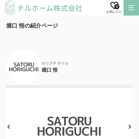
0
お気に入り
堀口 悟の紹介ページ
ホリグチ サトル
堀口 悟