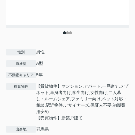
男性
性別
A型
血液型
5年
不動産キャリア
【賃貸物件】マンション,アパート,一戸建て,メゾ
得意物件
ネット,単身者向け,学生向け,女性向け,二人暮
し・ルームシェア,ファミリー向け,ペット対応・
相談,駅近物件,デザイナーズ,保証人不要,初期費
用安め
【売買物件】新築戸建て
群馬県
出身地