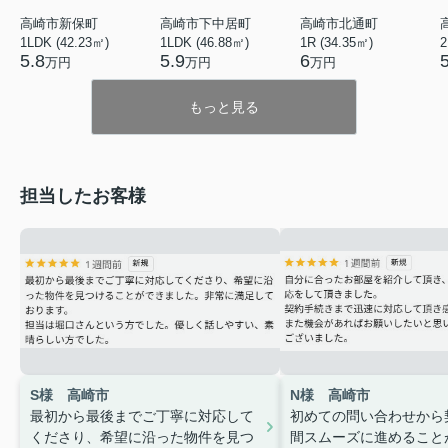
高崎市新保町
高崎市下中居町
高崎市北通町
1LDK (42.23㎡)
1LDK (46.88㎡)
1R (34.35㎡)
2
5.8
5.9
6
万円
万円
万円
もっと見る
担当したお客様
S様 高崎市
N様 高崎市
最初から最後までご丁寧に対応して
初めての問い合わせから
くださり、希望に沿った物件を見つ
間スムーズに進めること