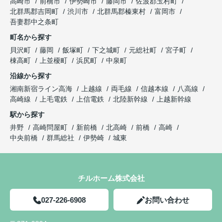
高崎市
前橋市
伊勢崎市
藤岡市
佐波郡玉村町
北群馬郡吉岡町
渋川市
北群馬郡榛東村
富岡市
吾妻郡中之条町
町名から探す
貝沢町
藤岡
飯塚町
下之城町
元総社町
宮子町
棟高町
上並榎町
浜尻町
中泉町
沿線から探す
湘南新宿ライン高海
上越線
両毛線
信越本線
八高線
高崎線
上毛電鉄
上信電鉄
北陸新幹線
上越新幹線
駅から探す
井野
高崎問屋町
新前橋
北高崎
前橋
高崎
中央前橋
群馬総社
伊勢崎
城東
チルホーム株式会社
027-226-6908
お問い合わせ