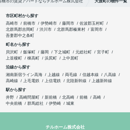
前橋市の賃貸アパートならチルホーム株式会社
大渡町の物件一覧
市区町村から探す
高崎市
前橋市
伊勢崎市
藤岡市
佐波郡玉村町
北群馬郡吉岡町
渋川市
北群馬郡榛東村
富岡市
吾妻郡中之条町
町名から探す
貝沢町
飯塚町
藤岡
下之城町
元総社町
宮子町
上並榎町
棟高町
浜尻町
上中居町
沿線から探す
湘南新宿ライン高海
上越線
両毛線
信越本線
八高線
高崎線
上毛電鉄
上信電鉄
北陸新幹線
上越新幹線
駅から探す
井野
高崎問屋町
新前橋
北高崎
前橋
高崎
中央前橋
群馬総社
伊勢崎
城東
チルホーム株式会社