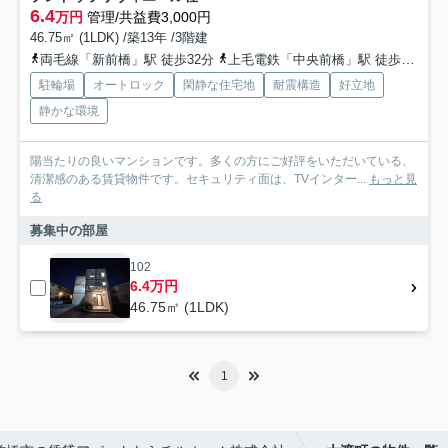
6.4
万円
管理/共益費3,000円
46.75㎡ (1LDK) /築13年 /3階建
両毛線「新前橋」駅 徒歩32分
上毛電鉄「中央前橋」駅 徒歩29分
駐輪場
オートロック
閑静な住宅地
耐震構造
好立地
静かな環境
陽当たりの良いマンションです。多くの方にご好評をいただいている、
清潔感のある賃貸物件です。セキュリティ面は、TVインター...
もっと見
る
募集中の部屋
102
6.4万円
46.75㎡ (1LDK)
1