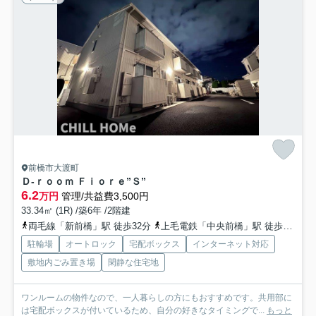
前橋市大渡町
Ｄ-ｒｏｏｍ Ｆｉｏｒｅ”Ｓ”
6.2
万円
管理/共益費3,500円
33.34㎡ (1R) /築6年 /2階建
両毛線「新前橋」駅 徒歩32分
上毛電鉄「中央前橋」駅 徒歩32分
駐輪場
オートロック
宅配ボックス
インターネット対応
敷地内ごみ置き場
閑静な住宅地
ワンルームの物件なので、一人暮らしの方にもおすすめです。共用部に
は宅配ボックスが付いているため、自分の好きなタイミングで...
もっと