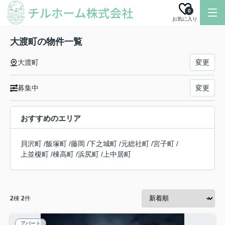
0
お気に入り
大渡町の物件一覧
大渡町
変更
募集中
変更
おすすめのエリア
貝沢町
/
飯塚町
/
藤岡
/
下之城町
/
元総社町
/
宮子町
/
上並榎町
/
棟高町
/
浜尻町
/
上中居町
2
棟
2
件
アパート