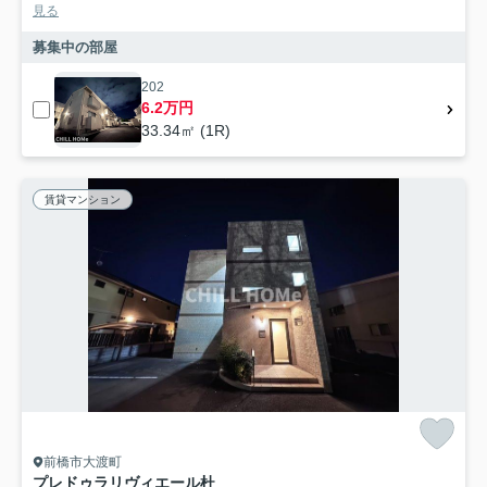
見る
募集中の部屋
202
6.2万円
33.34㎡ (1R)
賃貸マンション
前橋市大渡町
プレドゥラリヴィエール杜