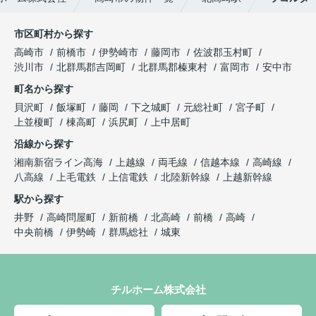
市区町村から探す
高崎市
前橋市
伊勢崎市
藤岡市
佐波郡玉村町
渋川市
北群馬郡吉岡町
北群馬郡榛東村
富岡市
安中市
町名から探す
貝沢町
飯塚町
藤岡
下之城町
元総社町
宮子町
上並榎町
棟高町
浜尻町
上中居町
沿線から探す
湘南新宿ライン高海
上越線
両毛線
信越本線
高崎線
八高線
上毛電鉄
上信電鉄
北陸新幹線
上越新幹線
駅から探す
井野
高崎問屋町
新前橋
北高崎
前橋
高崎
中央前橋
伊勢崎
群馬総社
城東
チルホーム株式会社