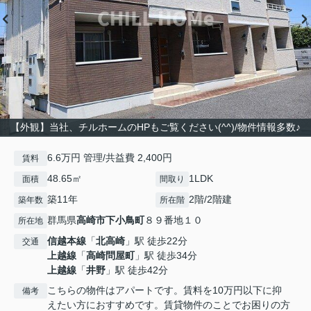
【外観】当社、チルホームのHPもご覧ください(^^)/物件情報多数♪
6.6万円 管理/共益費 2,400円
賃料
48.65㎡
1LDK
面積
間取り
築11年
2階/2階建
築年数
所在階
群馬県
高崎市
下小鳥町
８９番地１０
所在地
信越本線
「
北高崎
」駅 徒歩22分
交通
上越線
「
高崎問屋町
」駅 徒歩34分
上越線
「
井野
」駅 徒歩42分
こちらの物件はアパートです。賃料を10万円以下に抑
備考
えたい方におすすめです。賃貸物件のことでお困りの方