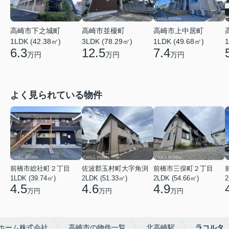
高崎市上中居町
高崎市下之城町
高崎市並榎町
1LDK (49.68㎡)
1
1LDK (42.38㎡)
3LDK (78.29㎡)
7.4
6.3
12.5
万円
万円
万円
よく見られている物件
前橋市総社町２丁目
佐波郡玉村町大字角渕
前橋市三俣町２丁目
1LDK (39.74㎡)
2LDK (51.33㎡)
2LDK (54.66㎡)
2
4.5
4.6
4.9
万円
万円
万円
ホーム株式会社
高崎市の物件一覧
北高崎駅
ラコルタ