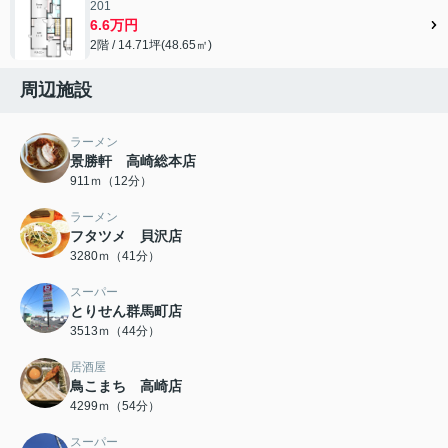
201
6.6万円
2階 / 14.71坪(48.65㎡)
周辺施設
ラーメン
景勝軒 高崎総本店
911ｍ（12分）
ラーメン
フタツメ 貝沢店
3280ｍ（41分）
スーパー
とりせん群馬町店
3513ｍ（44分）
居酒屋
鳥こまち 高崎店
4299ｍ（54分）
スーパー