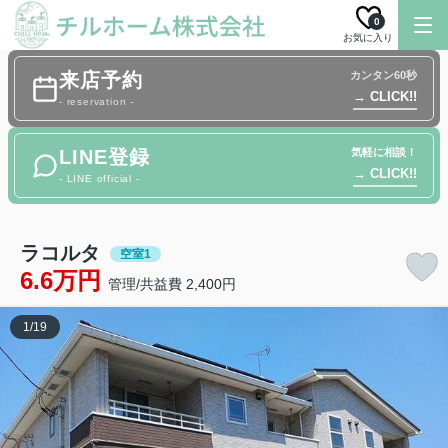
0
お気に入り
来店予約
カンタン60秒
→ CLICK!!
- reservation -
LINE登録
気軽に相談！
→ CLICK!!
- LINE official -
ラコルタ
空室1
6.6万円
管理/共益費 2,400円
1
/
19