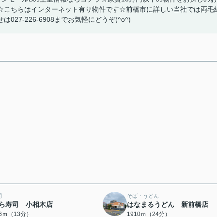
☆こちらはインターネット有り物件です☆前橋市に詳しい当社では両毛
7-226-6908までお気軽にどうぞ(^o^)
司
そば・うどん
ら寿司 小相木店
はなまるうどん 新前橋店
86ｍ（13分）
1910ｍ（24分）