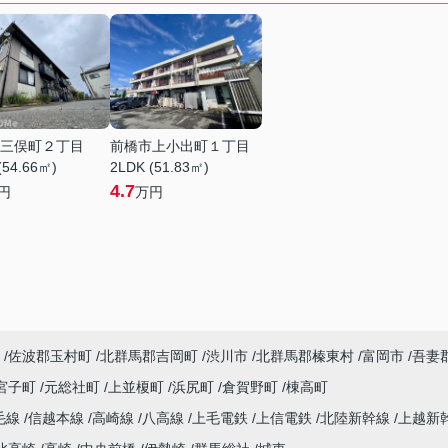
三俣町２丁目
前橋市上小出町１丁目
(54.66㎡)
2LDK (51.83㎡)
4.7
円
万円
佐波郡玉村町
北群馬郡吉岡町
渋川市
北群馬郡榛東村
富岡市
吾妻
宮子町
元総社町
上並榎町
浜尻町
倉賀野町
棟高町
毛線
信越本線
高崎線
八高線
上毛電鉄
上信電鉄
北陸新幹線
上越新