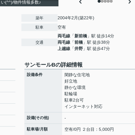
(^^)/物件情報多数♪
2004年2月(築22年)
築年
空有
駐車
両毛線
「
新前橋
」駅 徒歩14分
両毛線
「
前橋
」駅 徒歩38分
交通
上越線
「
井野
」駅 徒歩47分
サンモールBの詳細情報
設備条件
閑静な住宅地
好立地
静かな環境
駐輪場
駐車2台可
インターネット対応
設備(その他)
-
駐車場/月額
空有/0円 ２台目：5,000円