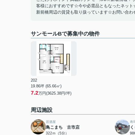
客様におすすめです☆今や必需品ともなったネット
新前橋周辺の賃貸も取り扱っています☆お問い合わせは02
サンモールBで募集中の物件
202
19.86坪 (65.66㎡)
7.2
万円(3625.38円/坪)
周辺施設
居酒屋
寿
鳥こまち 古市店
く
322ｍ（5分）
9