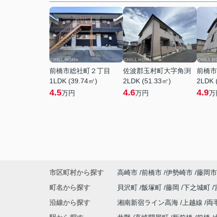
前橋市総社町２丁目
佐波郡玉村町大字角渕
前橋市
1LDK (39.74㎡)
2LDK (51.33㎡)
2LDK 
4.5
4.6
4.9
万円
万円
万
市区町村から探す
高崎市
前橋市
伊勢崎市
藤岡市
町名から探す
貝沢町
飯塚町
藤岡
下之城町
沿線から探す
湘南新宿ライン高海
上越線
両