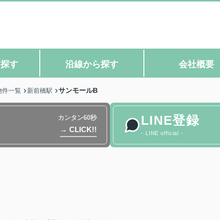
ら探す
沿線から探す
会社概要
サンモールB
物件一覧
新前橋駅
LINE登録
カンタン60秒
→ CLICK!!
- LINE official -