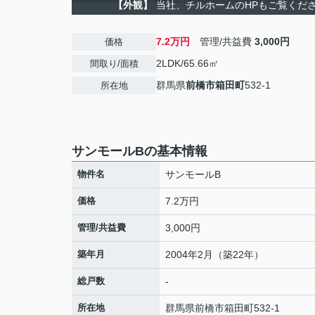
【外観】
当社、チルホームのHPもご覧ください
7.2万円
管理/共益費
3,000円
価格
2LDK/65.66㎡
間取り/面積
群馬県
前橋市
箱田町
532-1
所在地
サンモールBの基本情報
物件名
サンモールB
価格
7.2万円
管理/共益費
3,000円
築年月
2004年2月（築22年）
総戸数
-
所在地
群馬県
前橋市
箱田町
532-1