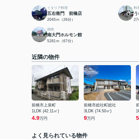
イタリア料理
料
五右衛門 前橋店
う
2045ｍ（26分）
2
焼肉
南大門ホルモン館
5281ｍ（67分）
近隣の物件
前橋市上泉町
前橋市総社町総社
1LDK (42.11㎡)
3LDK (74.50㎡)
1
4.9
9
5
万円
万円
よく見られている物件