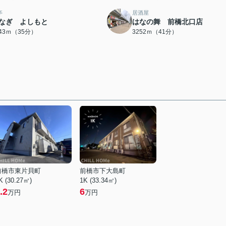
亭
居酒屋
なぎ よしもと
はなの舞 前橋北口店
743ｍ（35分）
3252ｍ（41分）
前橋市東片貝町
前橋市下大島町
K (30.27㎡)
1K (33.34㎡)
.2
6
万円
万円