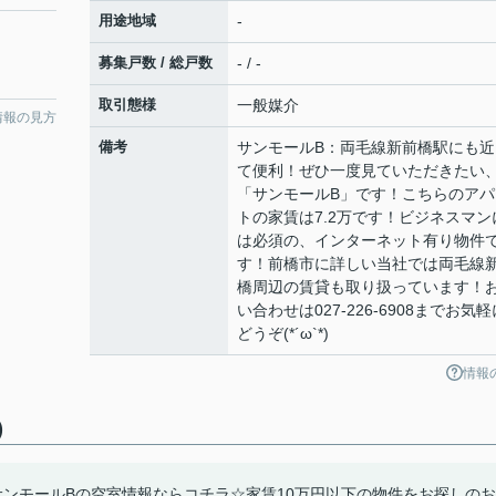
用途地域
-
募集戸数 / 総戸数
- / -
取引態様
一般媒介
情報の見方
備考
サンモールB：両毛線新前橋駅にも近
て便利！ぜひ一度見ていただきたい
「サンモールB」です！こちらのアパ
トの家賃は7.2万です！ビジネスマン
は必須の、インターネット有り物件
す！前橋市に詳しい当社では両毛線
橋周辺の賃貸も取り扱っています！
い合わせは027-226-6908までお気軽
どうぞ(*´ω`*)
情報
)
ンモールBの空室情報ならコチラ☆家賃10万円以下の物件をお探しのお