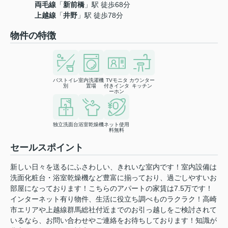
両毛線
「
新前橋
」駅 徒歩68分
上越線
「
井野
」駅 徒歩78分
物件の特徴
バストイレ
室内洗濯機
TVモニタ
カウンター
別
置場
付きインタ
キッチン
ーホン
独立洗面台
浴室乾燥機
ネット使用
料無料
セールスポイント
新しい日々を送るにふさわしい、きれいな室内です！室内設備は
洗面化粧台・浴室乾燥機など豊富に揃っており、過ごしやすいお
部屋になっております！こちらのアパートの家賃は7.5万です！
インターネット有り物件、生活に役立ち調べものラクラク！高崎
市エリアや上越線群馬総社付近までのお引っ越しをご検討されて
いるなら、お問い合わせやご連絡をお待ちしております！知識が