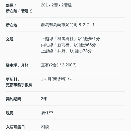
201 / 2階 / 2階建
部屋 /
所在階 / 階建て
群馬県
高崎市
足門町
８２７-１
所在地
上越線
「
群馬総社
」駅 徒歩61分
交通
両毛線
「
新前橋
」駅 徒歩68分
上越線
「
井野
」駅 徒歩78分
空有(2台) / 2,200円
駐車場 / 月額
1ヶ月(新賃料) / -
更新料 /
更新事務手数料
2年
契約期間
居住中
現況
相談
入居可能日