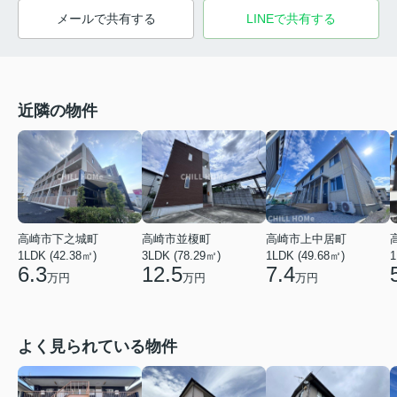
メールで共有する
LINEで共有する
近隣の物件
高崎市上中居町
高崎市下之城町
高崎市並榎町
1LDK (49.68㎡)
1
1LDK (42.38㎡)
3LDK (78.29㎡)
7.4
6.3
12.5
万円
万円
万円
よく見られている物件