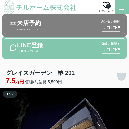
0
お気に入り
来店予約
カンタン60秒
→ CLICK!!
- reservation -
LINE登録
気軽に相談！
→ CLICK!!
- LINE official -
グレイスガーデン 椿 201
7.5
万円
管理/共益費 5,500円
1
/
27