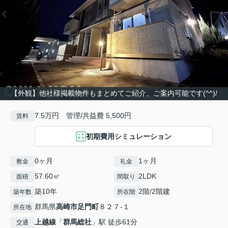
【外観】他社様掲載物件もまとめてご紹介、ご案内可能です(^^)/
7.5万円 管理/共益費 5,500円
賃料
初期費用シミュレーション
0ヶ月
1ヶ月
敷金
礼金
57.60㎡
2LDK
面積
間取り
築10年
2階/2階建
築年数
所在階
群馬県
高崎市
足門町
８２７-１
所在地
上越線
「
群馬総社
」駅 徒歩61分
交通