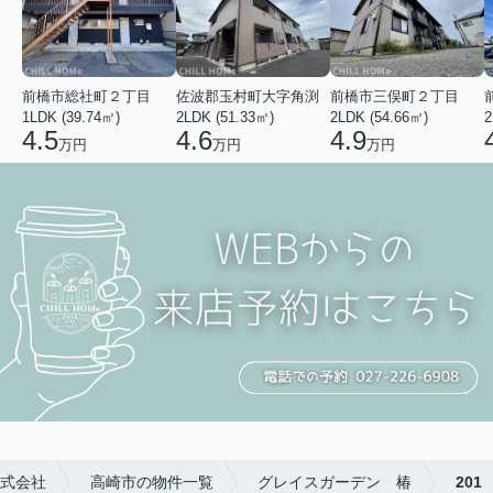
前橋市総社町２丁目
佐波郡玉村町大字角渕
前橋市三俣町２丁目
1LDK (39.74㎡)
2LDK (51.33㎡)
2LDK (54.66㎡)
2
4.5
4.6
4.9
万円
万円
万円
式会社
高崎市の物件一覧
グレイスガーデン 椿
201