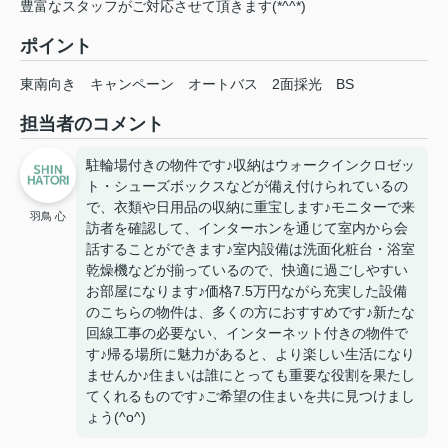
豊富なスタッフがご対応させて頂きます(*^^*)
ポイント
東南向き
キャンペーン
オートバス
2面採光
BS
担当者のコメント
駐輪場付きの物件です♪収納はウォークインクロゼッ
ト・シューズボックスなどが備え付けられているの
で、衣類や日用品の収納に重宝します♪モニターで来
羽鳥 心
訪者を確認して、インターホンを通じて室内から会
話することができます♪室内設備は洗面化粧台・浴室
乾燥機などが揃っているので、快適に過ごしやすい
お部屋になります♪価格7.5万円ながら充実した設備
のこちらの物件は、多くの方におすすめです♪新たな
回線工事の必要ない、インターネット付きの物件で
す♪帰る場所に魅力があると、より楽しい生活になり
ませんか♪住まいは誰にとっても重要な役割を果たし
てくれるものです♪ご希望の住まいを共に見つけまし
ょう(^o^)