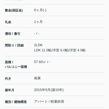
0ヶ月(-)
敷金(保証金)
1ヶ月
礼金
- / -
償却 / 敷引
2LDK
間取り / 詳細
LDK 11.5帖
/
洋室 6.0帖
/
洋室 4.5帖
57.60㎡ / -
面積 /
バルコニー面積
南東
向き
2015年9月(築10年)
築年月
アパート / 軽量鉄骨
種別 / 建物構造