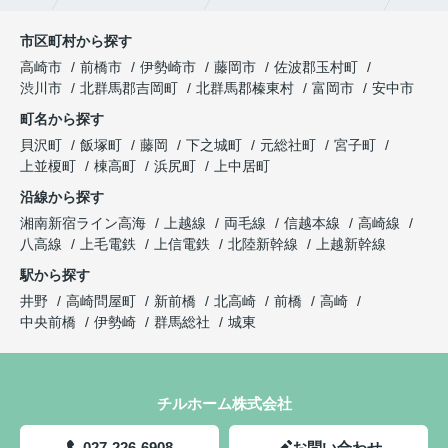
市区町村から探す
高崎市
前橋市
伊勢崎市
藤岡市
佐波郡玉村町
渋川市
北群馬郡吉岡町
北群馬郡榛東村
富岡市
安中市
町名から探す
貝沢町
飯塚町
藤岡
下之城町
元総社町
宮子町
上並榎町
棟高町
浜尻町
上中居町
沿線から探す
湘南新宿ライン高海
上越線
両毛線
信越本線
高崎線
八高線
上毛電鉄
上信電鉄
北陸新幹線
上越新幹線
駅から探す
井野
高崎問屋町
新前橋
北高崎
前橋
高崎
中央前橋
伊勢崎
群馬総社
城東
チルホーム株式会社
027-226-6908
お問い合わせ