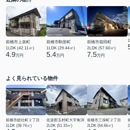
1
前橋市上泉町
前橋市駒形町
前橋市箱田町
1LDK (42.11㎡)
1LDK (29.44㎡)
2LDK (57.60㎡)
4.9
5.4
7.5
万円
万円
万円
よく見られている物件
前橋市総社町２丁目
佐波郡玉村町大字角渕
前橋市三俣町２丁目
1LDK (39.74㎡)
2LDK (51.33㎡)
2LDK (54.66㎡)
2