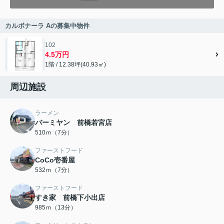
カルボナーラ Aの募集中物件
102
4.5万円
1階 / 12.38坪(40.93㎡)
周辺施設
ラーメン
バーミヤン 前橋若宮店
510ｍ（7分）
ファーストフード
CoCo壱番屋
532ｍ（7分）
ファーストフード
すき家 前橋下小出店
985ｍ（13分）