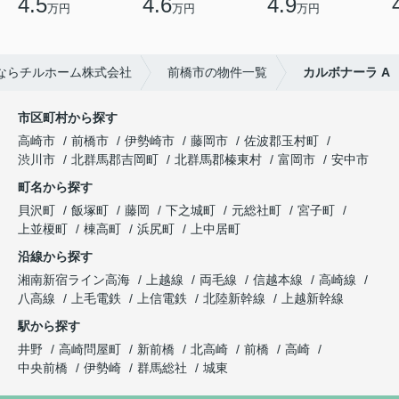
4.5
4.6
4.9
万円
万円
万円
ならチルホーム株式会社
前橋市の物件一覧
カルボナーラ A
市区町村から探す
高崎市
前橋市
伊勢崎市
藤岡市
佐波郡玉村町
渋川市
北群馬郡吉岡町
北群馬郡榛東村
富岡市
安中市
町名から探す
貝沢町
飯塚町
藤岡
下之城町
元総社町
宮子町
上並榎町
棟高町
浜尻町
上中居町
沿線から探す
湘南新宿ライン高海
上越線
両毛線
信越本線
高崎線
八高線
上毛電鉄
上信電鉄
北陸新幹線
上越新幹線
駅から探す
井野
高崎問屋町
新前橋
北高崎
前橋
高崎
中央前橋
伊勢崎
群馬総社
城東