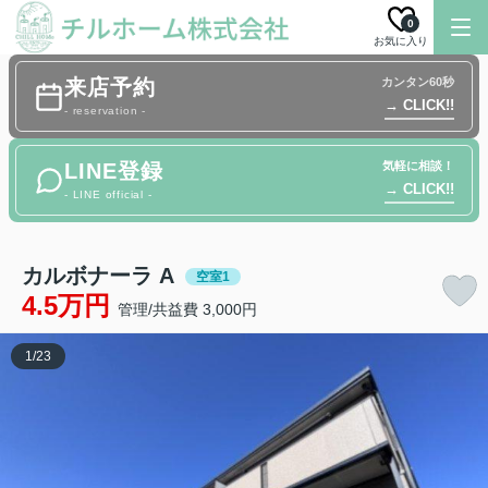
0
お気に入り
来店予約
カンタン60秒
→ CLICK!!
- reservation -
LINE登録
気軽に相談！
→ CLICK!!
- LINE official -
カルボナーラ A
空室1
4.5万円
管理/共益費 3,000円
1
/
23