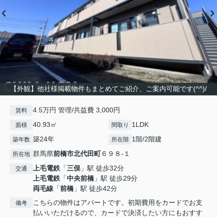
【外観】他社様掲載物件もまとめてご紹介、ご案内可能です(^^)/
4.5万円 管理/共益費 3,000円
賃料
40.93㎡
1LDK
面積
間取り
築24年
1階/2階建
築年数
所在階
群馬県
前橋市
北代田町
６９８-１
所在地
上毛電鉄
「
三俣
」駅 徒歩32分
交通
上毛電鉄
「
中央前橋
」駅 徒歩29分
両毛線
「
前橋
」駅 徒歩42分
こちらの物件はアパートです。初期費用をカードでお支
備考
払いいただけるので、カードで決済したい方にもおすす