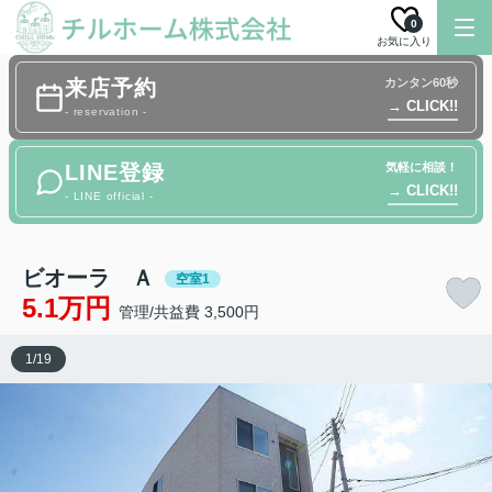
0
お気に入り
来店予約
カンタン60秒
→ CLICK!!
- reservation -
LINE登録
気軽に相談！
→ CLICK!!
- LINE official -
ビオーラ Ａ
空室1
5.1万円
管理/共益費 3,500円
1
/
19