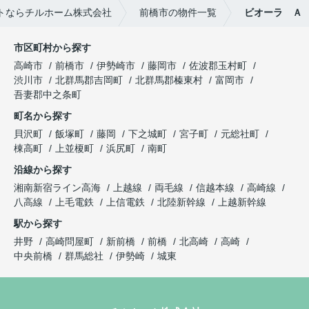
トならチルホーム株式会社
前橋市の物件一覧
ビオーラ Ａ
市区町村から探す
高崎市
前橋市
伊勢崎市
藤岡市
佐波郡玉村町
渋川市
北群馬郡吉岡町
北群馬郡榛東村
富岡市
吾妻郡中之条町
町名から探す
貝沢町
飯塚町
藤岡
下之城町
宮子町
元総社町
棟高町
上並榎町
浜尻町
南町
沿線から探す
湘南新宿ライン高海
上越線
両毛線
信越本線
高崎線
八高線
上毛電鉄
上信電鉄
北陸新幹線
上越新幹線
駅から探す
井野
高崎問屋町
新前橋
前橋
北高崎
高崎
中央前橋
群馬総社
伊勢崎
城東