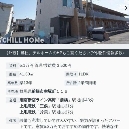
【外観】当社、チルホームのHPもご覧ください(^^)/物件情報多数♪
5.1万円 管理/共益費 3,500円
賃料
41.30㎡
1LDK
面積
間取り
築13年
2階/3階建
築年数
所在階
群馬県
前橋市
幸塚町
１１６
所在地
湘南新宿ライン高海
「
前橋
」駅 徒歩43分
交通
上毛電鉄
「
三俣
」駅 徒歩21分
上毛電鉄
「
片貝
」駅 徒歩27分
設備も充実していて住みやすい、魅力が詰まったアパー
備考
トです。家賃5.2万円でおすすめの物件です。快適な住