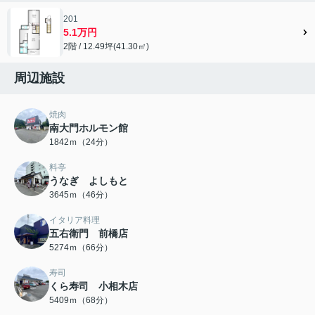
201
5.1万円
2階 / 12.49坪(41.30㎡)
周辺施設
焼肉
南大門ホルモン館
1842ｍ（24分）
料亭
うなぎ よしもと
3645ｍ（46分）
イタリア料理
五右衛門 前橋店
5274ｍ（66分）
寿司
くら寿司 小相木店
5409ｍ（68分）