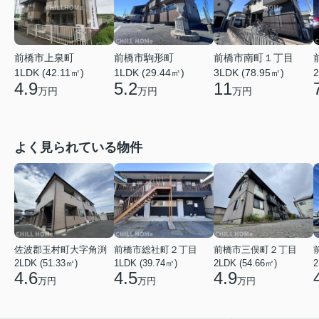
前橋市上泉町
前橋市駒形町
前橋市南町１丁目
1LDK (42.11㎡)
1LDK (29.44㎡)
2
3LDK (78.95㎡)
4.9
5.2
11
万円
万円
万円
よく見られている物件
佐波郡玉村町大字角渕
前橋市総社町２丁目
前橋市三俣町２丁目
2LDK (51.33㎡)
1LDK (39.74㎡)
2LDK (54.66㎡)
2
4.6
4.5
4.9
万円
万円
万円