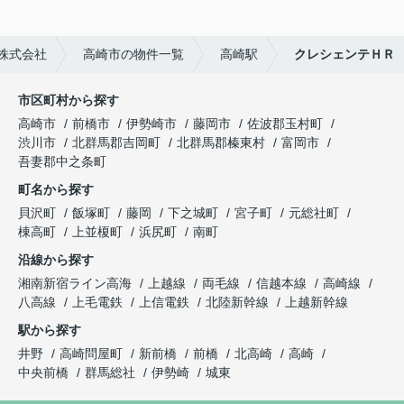
株式会社
高崎市の物件一覧
高崎駅
クレシェンテＨＲ
市区町村から探す
高崎市
前橋市
伊勢崎市
藤岡市
佐波郡玉村町
渋川市
北群馬郡吉岡町
北群馬郡榛東村
富岡市
吾妻郡中之条町
町名から探す
貝沢町
飯塚町
藤岡
下之城町
宮子町
元総社町
棟高町
上並榎町
浜尻町
南町
沿線から探す
湘南新宿ライン高海
上越線
両毛線
信越本線
高崎線
八高線
上毛電鉄
上信電鉄
北陸新幹線
上越新幹線
駅から探す
井野
高崎問屋町
新前橋
前橋
北高崎
高崎
中央前橋
群馬総社
伊勢崎
城東