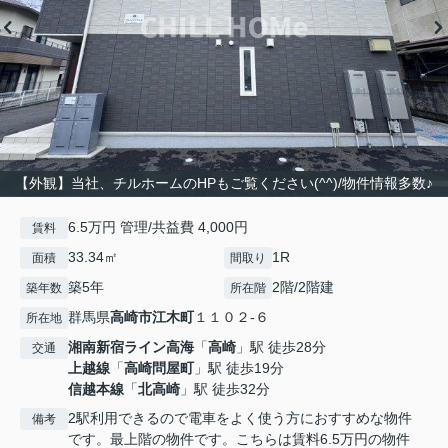
【外観】当社、チルホームのHPもご覧ください(^^)/物件情報多数♪
6.5万円 管理/共益費 4,000円
賃料
33.34㎡
1R
面積
間取り
築5年
2階/2階建
築年数
所在階
群馬県
高崎市
江木町
１１０２-６
所在地
湘南新宿ライン高海
「
高崎
」駅 徒歩28分
交通
上越線
「
高崎問屋町
」駅 徒歩19分
信越本線
「
北高崎
」駅 徒歩32分
2駅利用できるので電車をよく使う方におすすめな物件
備考
です。最上階の物件です。こちらは賃料6.5万円の物件