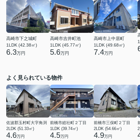
高崎市吉井町池
高崎市上中居町
高崎市下之城町
1
1LDK (45.77㎡)
1LDK (49.68㎡)
1LDK (42.38㎡)
5.6
7.4
6.3
万円
万円
万円
よく見られている物件
佐波郡玉村町大字角渕
前橋市総社町２丁目
前橋市三俣町２丁目
2LDK (51.33㎡)
1LDK (39.74㎡)
2LDK (54.66㎡)
2
4.6
4.5
4.9
万円
万円
万円