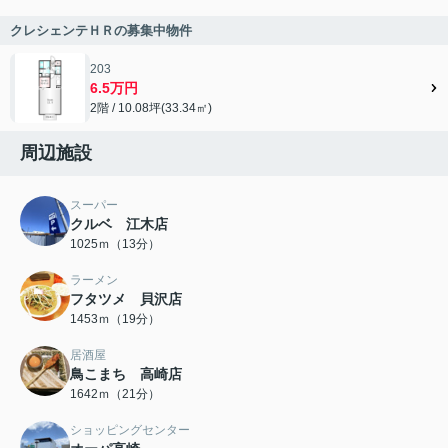
クレシェンテＨＲの募集中物件
203
6.5万円
2階 / 10.08坪(33.34㎡)
周辺施設
スーパー
クルベ 江木店
1025ｍ（13分）
ラーメン
フタツメ 貝沢店
1453ｍ（19分）
居酒屋
鳥こまち 高崎店
1642ｍ（21分）
ショッピングセンター