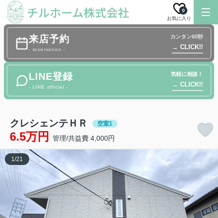
0
お気に入り
来店予約
カンタン60秒
→ CLICK!!
- reservation -
LINE登録
気軽に相談！
→ CLICK!!
- LINE official -
クレシェンテＨＲ
空室1
6.5万円
管理/共益費 4,000円
1
/
21