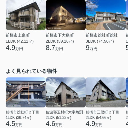
前橋市上泉町
前橋市下大島町
前橋市総社町総社
1LDK (42.11㎡)
2LDK (59.16㎡)
3LDK (74.50㎡)
1
4.9
8.7
9
万円
万円
万円
よく見られている物件
前橋市総社町２丁目
佐波郡玉村町大字角渕
前橋市三俣町２丁目
1LDK (39.74㎡)
2LDK (51.33㎡)
2LDK (54.66㎡)
2
4.5
4.6
4.9
万円
万円
万円