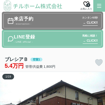
0
お気に入り
来店予約
カンタン60秒
→ CLICK!!
- reservation -
LINE登録
気軽に相談！
→ CLICK!!
- LINE official -
ブレシアＢ
空室1
5.4万円
管理/共益費 1,800円
1
/
19