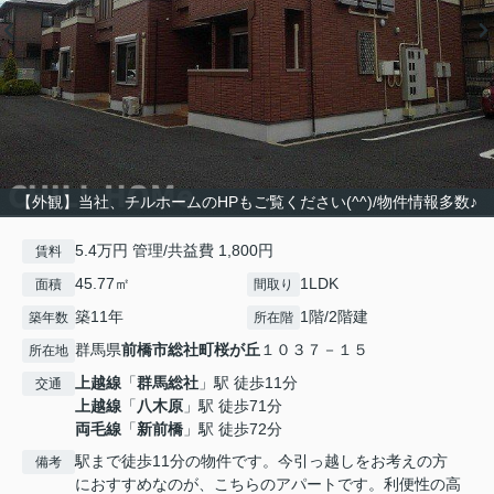
【外観】当社、チルホームのHPもご覧ください(^^)/物件情報多数♪
5.4万円 管理/共益費 1,800円
賃料
45.77㎡
1LDK
面積
間取り
築11年
1階/2階建
築年数
所在階
群馬県
前橋市
総社町桜が丘
１０３７－１５
所在地
上越線
「
群馬総社
」駅 徒歩11分
交通
上越線
「
八木原
」駅 徒歩71分
両毛線
「
新前橋
」駅 徒歩72分
駅まで徒歩11分の物件です。今引っ越しをお考えの方
備考
におすすめなのが、こちらのアパートです。利便性の高