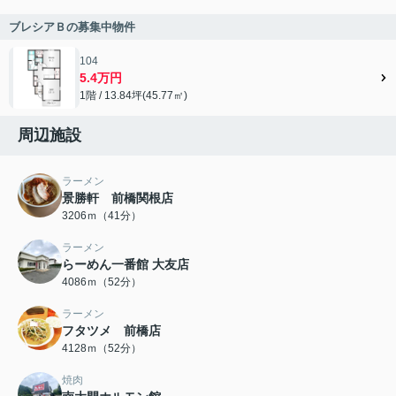
ブレシアＢの募集中物件
104
5.4万円
1階 / 13.84坪(45.77㎡)
周辺施設
ラーメン
景勝軒 前橋関根店
3206ｍ（41分）
ラーメン
らーめん一番館 大友店
4086ｍ（52分）
ラーメン
フタツメ 前橋店
4128ｍ（52分）
焼肉