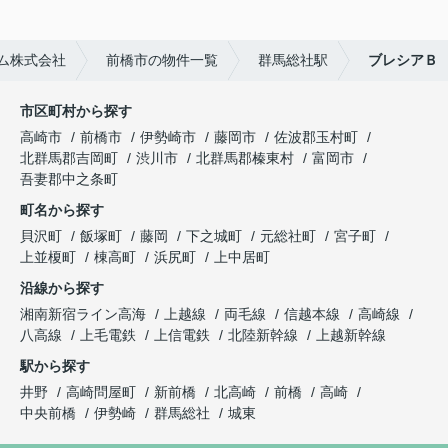
ム株式会社
前橋市の物件一覧
群馬総社駅
ブレシアＢ
市区町村から探す
高崎市
前橋市
伊勢崎市
藤岡市
佐波郡玉村町
北群馬郡吉岡町
渋川市
北群馬郡榛東村
富岡市
吾妻郡中之条町
町名から探す
貝沢町
飯塚町
藤岡
下之城町
元総社町
宮子町
上並榎町
棟高町
浜尻町
上中居町
沿線から探す
湘南新宿ライン高海
上越線
両毛線
信越本線
高崎線
八高線
上毛電鉄
上信電鉄
北陸新幹線
上越新幹線
駅から探す
井野
高崎問屋町
新前橋
北高崎
前橋
高崎
中央前橋
伊勢崎
群馬総社
城東