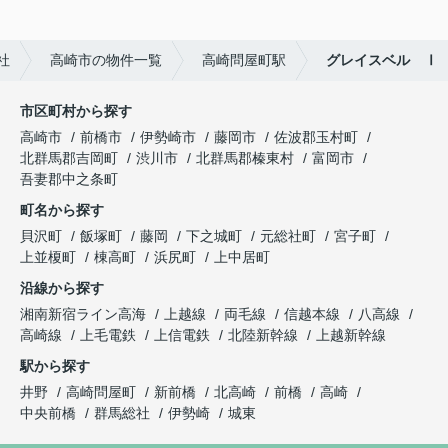
社
高崎市の物件一覧
高崎問屋町駅
グレイスベル Ⅰ
市区町村から探す
高崎市
前橋市
伊勢崎市
藤岡市
佐波郡玉村町
北群馬郡吉岡町
渋川市
北群馬郡榛東村
富岡市
吾妻郡中之条町
町名から探す
貝沢町
飯塚町
藤岡
下之城町
元総社町
宮子町
上並榎町
棟高町
浜尻町
上中居町
沿線から探す
湘南新宿ライン高海
上越線
両毛線
信越本線
八高線
高崎線
上毛電鉄
上信電鉄
北陸新幹線
上越新幹線
駅から探す
井野
高崎問屋町
新前橋
北高崎
前橋
高崎
中央前橋
群馬総社
伊勢崎
城東