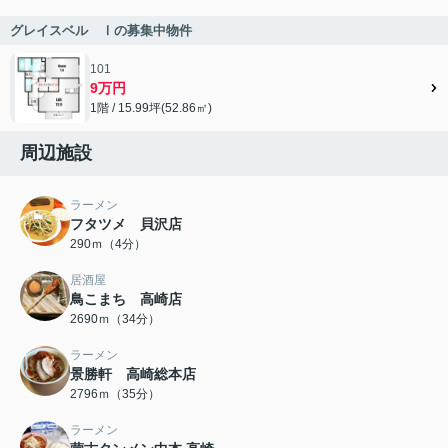
グレイスベル Ⅰの募集中物件
101
9万円
1階 / 15.99坪(52.86㎡)
周辺施設
ラーメン
フタツメ 貝沢店
290ｍ（4分）
居酒屋
鳥こまち 高崎店
2690ｍ（34分）
ラーメン
景勝軒 高崎総本店
2796ｍ（35分）
ラーメン