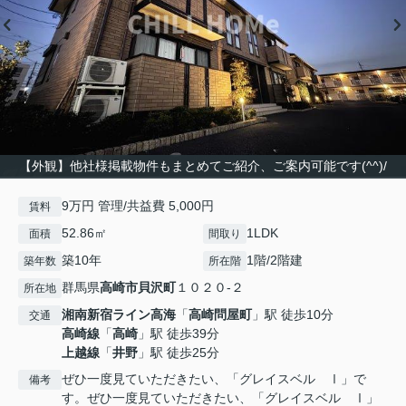
【外観】他社様掲載物件もまとめてご紹介、ご案内可能です(^^)/
9万円 管理/共益費 5,000円
賃料
52.86㎡
1LDK
面積
間取り
築10年
1階/2階建
築年数
所在階
群馬県
高崎市
貝沢町
１０２０-２
所在地
湘南新宿ライン高海
「
高崎問屋町
」駅 徒歩10分
交通
高崎線
「
高崎
」駅 徒歩39分
上越線
「
井野
」駅 徒歩25分
ぜひ一度見ていただきたい、「グレイスベル Ⅰ」で
備考
す。ぜひ一度見ていただきたい、「グレイスベル Ⅰ」