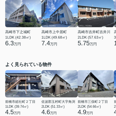
高崎市上中居町
高崎市吉井町吉井川
高崎市下之城町
1LDK (49.68㎡)
2LDK (57.63㎡)
1LDK (42.38㎡)
3
7.4
5.75
6.3
万円
万円
万円
よく見られている物件
前橋市総社町２丁目
佐波郡玉村町大字角渕
前橋市三俣町２丁目
1LDK (39.74㎡)
2LDK (51.33㎡)
2LDK (54.66㎡)
2
4.5
4.6
4.9
万円
万円
万円