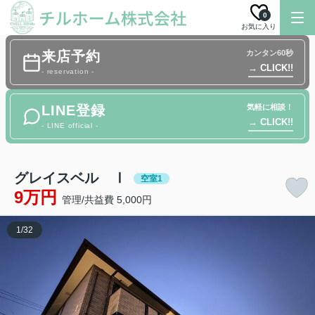
0
お気に入り
来店予約
カンタン60秒
→ CLICK!!
- reservation -
LINE登録
気軽に相談！
→ CLICK!!
- LINE official -
グレイスベル Ⅰ
空室1
9万円
管理/共益費 5,000円
1
/
32