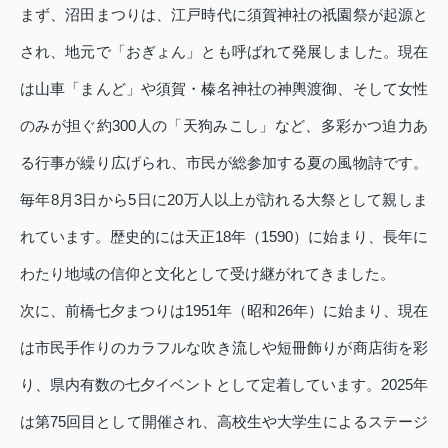
まず、沼田まつりは、江戸時代に須賀神社の祇園祭が起源と
され、地元で「おぎょん」とも呼ばれて発展しました。現在
は山車「まんど」や須賀・榛名神社の神輿渡御、そして女性
のみが担ぐ約300人の「天狗みこし」など、多彩かつ迫力あ
る行事が繰り広げられ、市民が総参加する夏の風物詩です。
毎年8月3日から5日に20万人以上が訪れる大祭として親しま
れています。歴史的には天正18年（1590）に始まり、長年に
わたり地域の信仰と文化として受け継がれてきました。
次に、前橋七夕まつりは1951年（昭和26年）に始まり、現在
は市民手作りのカラフルな吹き流しや短冊飾りが商店街を彩
り、県内有数の七夕イベントとして定着しています。2025年
は第75回目として開催され、高校生や大学生によるステージ