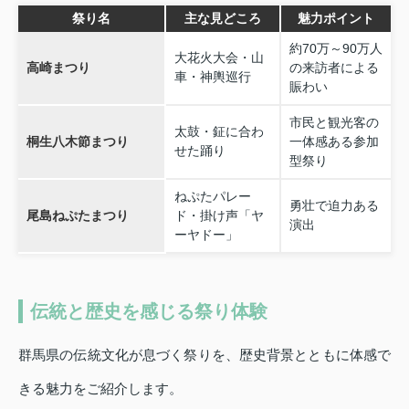
祭り名
主な見どころ
魅力ポイント
約70万～90万人
大花火大会・山
高崎まつり
の来訪者による
車・神輿巡行
賑わい
市民と観光客の
太鼓・鉦に合わ
桐生八木節まつり
一体感ある参加
せた踊り
型祭り
ねぷたパレー
勇壮で迫力ある
尾島ねぷたまつり
ド・掛け声「ヤ
演出
ーヤドー」
伝統と歴史を感じる祭り体験
群馬県の伝統文化が息づく祭りを、歴史背景とともに体感で
きる魅力をご紹介します。