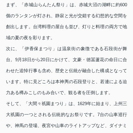
まず、「赤城山らんたん祭り」は、赤城大沼の湖畔に約600
個のランタンが灯され、静寂と光が交錯する幻想的な空間を
創出します。台湾料理の屋台も並び、灯りと料理の両方で地
域の夏の夜を彩ります。
次に、「伊香保まつり」は温泉街の象徴である石段街が舞
台。9月18日から20日にかけて、文豪・徳冨蘆花の命日に合
わせた追悼行事も含め、歴史と伝統が融合した構成となって
います。特に見どころは本神輿の石段登りと、若連による迫
力ある樽みこしのもみ合いで、観る者を圧倒します。
そして、「大間々祇園まつり」は、1629年に始まり、上州三
大祇園の一つとされる伝統的なお祭りです。7台の山車巡行
や、神馬の登場、夜宮や山車のライトアップなど、ダイナミ