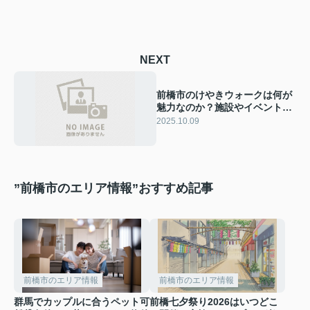
NEXT
前橋市のけやきウォークは何が
魅力なのか？施設やイベントの
ポイントを紹介
2025.10.09
”前橋市のエリア情報”おすすめ記事
前橋市のエリア情報
前橋市のエリア情報
群馬でカップルに合うペット可
前橋七夕祭り2026はいつどこ