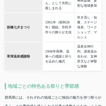
神輿渡御、多
ん」として市民に
彩な地域参加
親しまれる
吹き流し・短
1951年（昭和26
冊、ステージ
前橋七夕まつり
年）開始、市民手
発表、ワーク
作りの飾りが主役
ショップ、マ
ルシェ
温泉女神行
1946年再興、温
列、源泉汲み
草津温泉感謝祭
泉への感謝と祈り
合わせ、女神
を込めた儀式
昇天など神聖
な体験
地域ごとの特色ある祭りと季節感
群馬県には、それぞれの地域ごとに独自の魅力を持つ祭りが