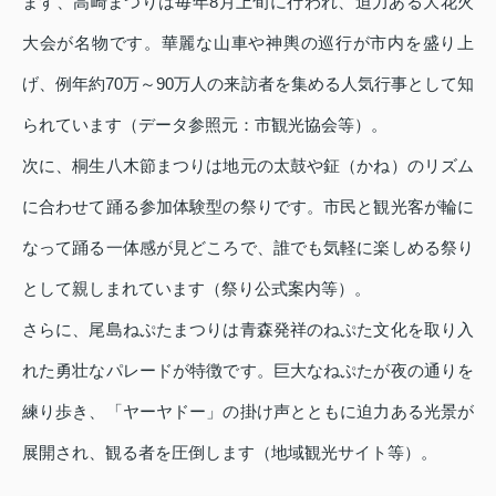
まず、高崎まつりは毎年8月上旬に行われ、迫力ある大花火
大会が名物です。華麗な山車や神輿の巡行が市内を盛り上
げ、例年約70万～90万人の来訪者を集める人気行事として知
られています（データ参照元：市観光協会等）。
次に、桐生八木節まつりは地元の太鼓や鉦（かね）のリズム
に合わせて踊る参加体験型の祭りです。市民と観光客が輪に
なって踊る一体感が見どころで、誰でも気軽に楽しめる祭り
として親しまれています（祭り公式案内等）。
さらに、尾島ねぷたまつりは青森発祥のねぷた文化を取り入
れた勇壮なパレードが特徴です。巨大なねぷたが夜の通りを
練り歩き、「ヤーヤドー」の掛け声とともに迫力ある光景が
展開され、観る者を圧倒します（地域観光サイト等）。