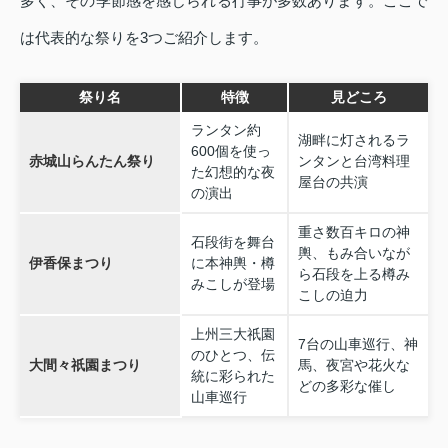
多く、その季節感を感じられる行事が多数あります。ここで
は代表的な祭りを3つご紹介します。
祭り名
特徴
見どころ
ランタン約
湖畔に灯されるラ
600個を使っ
赤城山らんたん祭り
ンタンと台湾料理
た幻想的な夜
屋台の共演
の演出
重さ数百キロの神
石段街を舞台
輿、もみ合いなが
伊香保まつり
に本神輿・樽
ら石段を上る樽み
みこしが登場
こしの迫力
上州三大祇園
7台の山車巡行、神
のひとつ、伝
大間々祇園まつり
馬、夜宮や花火な
統に彩られた
どの多彩な催し
山車巡行