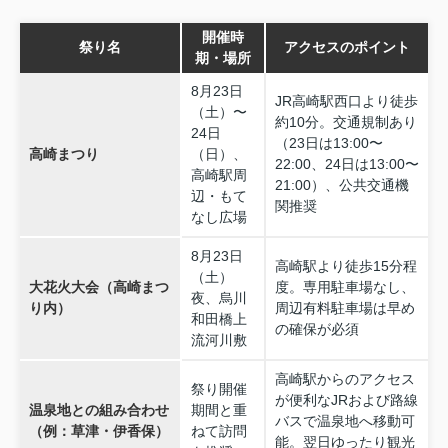
開催時
祭り名
アクセスのポイント
期・場所
8月23日
JR高崎駅西口より徒歩
（土）〜
約10分。交通規制あり
24日
（23日は13:00〜
高崎まつり
（日）、
22:00、24日は13:00〜
高崎駅周
21:00）、公共交通機
辺・もて
関推奨
なし広場
8月23日
高崎駅より徒歩15分程
（土）
大花火大会（高崎まつ
度。専用駐車場なし、
夜、烏川
り内）
周辺有料駐車場は早め
和田橋上
の確保が必須
流河川敷
高崎駅からのアクセス
祭り開催
が便利なJRおよび路線
温泉地との組み合わせ
期間と重
バスで温泉地へ移動可
（例：草津・伊香保）
ねて訪問
能。翌日ゆったり観光