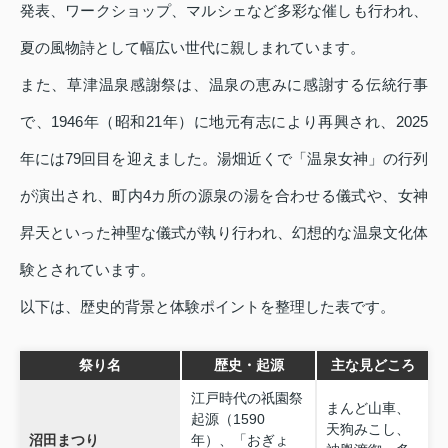
発表、ワークショップ、マルシェなど多彩な催しも行われ、
夏の風物詩として幅広い世代に親しまれています。
また、草津温泉感謝祭は、温泉の恵みに感謝する伝統行事
で、1946年（昭和21年）に地元有志により再興され、2025
年には79回目を迎えました。湯畑近くで「温泉女神」の行列
が演出され、町内4カ所の源泉の湯を合わせる儀式や、女神
昇天といった神聖な儀式が執り行われ、幻想的な温泉文化体
験とされています。
以下は、歴史的背景と体験ポイントを整理した表です。
祭り名
歴史・起源
主な見どころ
江戸時代の祇園祭
まんど山車、
起源（1590
天狗みこし、
沼田まつり
年）、「おぎょ