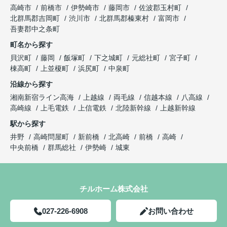
高崎市
前橋市
伊勢崎市
藤岡市
佐波郡玉村町
北群馬郡吉岡町
渋川市
北群馬郡榛東村
富岡市
吾妻郡中之条町
町名から探す
貝沢町
藤岡
飯塚町
下之城町
元総社町
宮子町
棟高町
上並榎町
浜尻町
中泉町
沿線から探す
湘南新宿ライン高海
上越線
両毛線
信越本線
八高線
高崎線
上毛電鉄
上信電鉄
北陸新幹線
上越新幹線
駅から探す
井野
高崎問屋町
新前橋
北高崎
前橋
高崎
中央前橋
群馬総社
伊勢崎
城東
チルホーム株式会社
027-226-6908
お問い合わせ