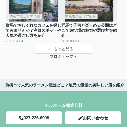
前橋市のエリア情報
前橋市のエリア情報
群馬でおしゃれなカフェを探し
群馬で子供と楽しめる公園はど
てみませんか？注目スポットや
こ？遊び場の魅力や選び方を紹
人気の過ごし方を紹介
介
2026.04.04
2026.03.29
もっと見る
ブログトップへ
前橋市で人気のラーメン屋はどこ？地元で話題の美味しい店を紹介
チルホーム株式会社
027-226-6908
お問い合わせ