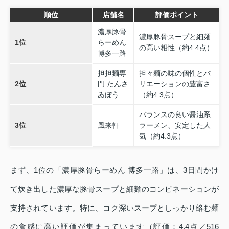
順位
店舗名
評価ポイント
濃厚豚骨
濃厚豚骨スープと細麺
1位
らーめん
の高い相性（約4.4点）
博多一路
担担麺専
担々麺の味の個性とバ
2位
門 たんさ
リエーションの豊富さ
ゐぼう
（約4.3点）
バランスの良い醤油系
3位
風来軒
ラーメン、安定した人
気（約4.3点）
まず、1位の「濃厚豚骨らーめん 博多一路」は、3日間かけ
て炊き出した濃厚な豚骨スープと細麺のコンビネーションが
支持されています。特に、コク深いスープとしっかり絡む麺
の食感に高い評価が集まっています（評価：4.4点／516