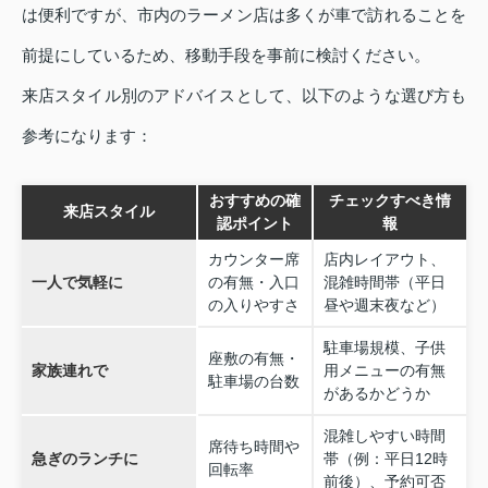
は便利ですが、市内のラーメン店は多くが車で訪れることを
前提にしているため、移動手段を事前に検討ください。
来店スタイル別のアドバイスとして、以下のような選び方も
参考になります：
おすすめの確
チェックすべき情
来店スタイル
認ポイント
報
カウンター席
店内レイアウト、
一人で気軽に
の有無・入口
混雑時間帯（平日
の入りやすさ
昼や週末夜など）
駐車場規模、子供
座敷の有無・
家族連れで
用メニューの有無
駐車場の台数
があるかどうか
混雑しやすい時間
席待ち時間や
急ぎのランチに
帯（例：平日12時
回転率
前後）、予約可否