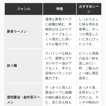
おすすめシー
ジャンル
特徴
ン
濃厚な豚骨スープ
しっかりとし
に細麺が絡む、本
た味を求める
格的な仕上がりで
食事に。がっ
豚骨ラーメン
す。スープをじっ
つり満足した
くり煮出した深い
いときにぴっ
コクが魅力です。
たりです。
スパイシーな味わ
ピリッと刺激
いで、濃厚なゴマ
のある一杯を
ダレやラー油がア
楽しみたい
担々麺
クセント。辛さと
時、ご飯もの
旨味のバランスが
と一緒に満足
魅力です。
度高く。
すっきりと澄んだ
あっさり派、
醤油スープに細麺
女性やシニア
透明醤油・創作系ラー
や縮れ麺を合わせ
の方にも。ラ
メン
た、見た目も味も
ンチや軽めの