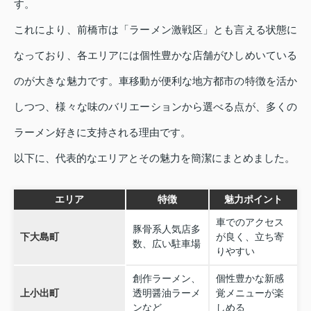
す。
これにより、前橋市は「ラーメン激戦区」とも言える状態に
なっており、各エリアには個性豊かな店舗がひしめいている
のが大きな魅力です。車移動が便利な地方都市の特徴を活か
しつつ、様々な味のバリエーションから選べる点が、多くの
ラーメン好きに支持される理由です。
以下に、代表的なエリアとその魅力を簡潔にまとめました。
エリア
特徴
魅力ポイント
車でのアクセス
豚骨系人気店多
下大島町
が良く、立ち寄
数、広い駐車場
りやすい
創作ラーメン、
個性豊かな新感
上小出町
透明醤油ラーメ
覚メニューが楽
ンなど
しめる