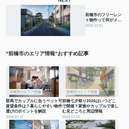
NEXT
前橋市のフリーレン
ト物件って何がメリ
ット？費用を抑えた
2025.10.01
い方は必見です
”前橋市のエリア情報”おすすめ記事
前橋市のエリア情報
前橋市のエリア情報
群馬でカップルに合うペット可
前橋七夕祭り2026はいつどこ
賃貸条件は？暮らしやすい物件
で開催？家族やカップルで楽し
選びのポイントを解説
む見どころと周辺情報
2026.07.27
2026.07.03