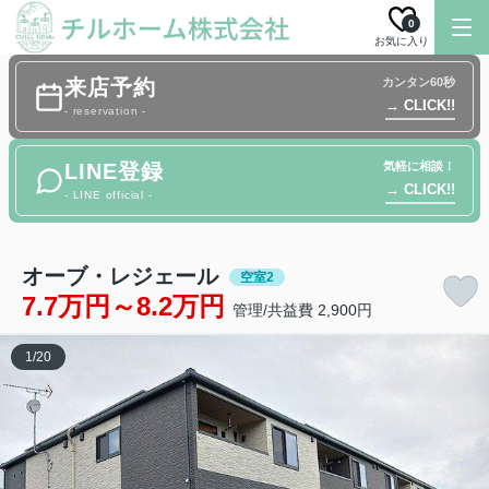
0
お気に入り
来店予約
カンタン60秒
→ CLICK!!
- reservation -
LINE登録
気軽に相談！
→ CLICK!!
- LINE official -
オーブ・レジェール
空室2
7.7万円～8.2万円
管理/共益費 2,900円
1
/
20