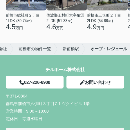
前橋市総社町２丁目
佐波郡玉村町大字角渕
前橋市三俣町２丁目
1LDK (39.74㎡)
2LDK (51.33㎡)
2LDK (54.66㎡)
2
4.5
4.6
4.9
万円
万円
万円
会社
前橋市の物件一覧
新前橋駅
オーブ・レジェール
チルホーム株式会社
027-226-6908
お問い合わせ
〒371-0804
群馬県前橋市六供町３丁目7-1 ツクイビル 1階
営業時間：
9:00～18:00
定休日：
毎週水曜日