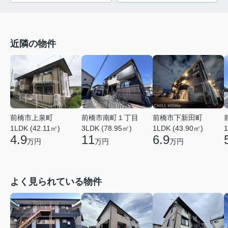
近隣の物件
前橋市上泉町
前橋市下新田町
前橋市南町１丁目
1LDK (42.11㎡)
1LDK (43.90㎡)
1
3LDK (78.95㎡)
4.9
6.9
11
万円
万円
万円
よく見られている物件