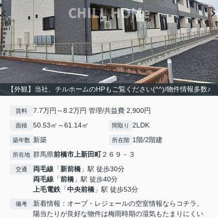
【外観】当社、チルホームのHPもご覧ください(^^)/物件情報多数♪
7.7万円～8.2万円 管理/共益費 2,900円
賃料
50.53㎡～61.14㎡
2LDK
面積
間取り
新築
1階/2階建
築年数
所在階
群馬県
前橋市
上新田町
２６９－３
所在地
両毛線
「
新前橋
」駅 徒歩30分
交通
両毛線
「
前橋
」駅 徒歩40分
上毛電鉄
「
中央前橋
」駅 徒歩53分
新着情報：オーブ・レジェールの空室情報ならコチラ。
備考
陽当たりが良好な物件は梅雨時期の湿気もたまりにくい