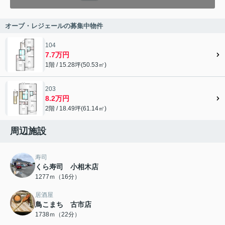
オーブ・レジェールの募集中物件
104
7.7万円
1階 / 15.28坪(50.53㎡)
203
8.2万円
2階 / 18.49坪(61.14㎡)
周辺施設
寿司
くら寿司 小相木店
1277ｍ（16分）
居酒屋
鳥こまち 古市店
1738ｍ（22分）