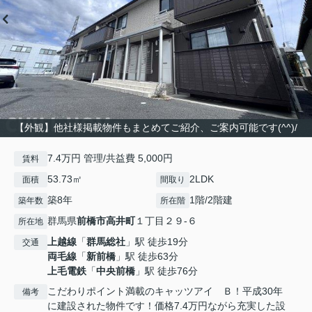
【外観】他社様掲載物件もまとめてご紹介、ご案内可能です(^^)/
7.4万円 管理/共益費 5,000円
賃料
53.73㎡
2LDK
面積
間取り
築8年
1階/2階建
築年数
所在階
群馬県
前橋市
高井町
１丁目２９-６
所在地
上越線
「
群馬総社
」駅 徒歩19分
交通
両毛線
「
新前橋
」駅 徒歩63分
上毛電鉄
「
中央前橋
」駅 徒歩76分
こだわりポイント満載のキャッツアイ Ｂ！平成30年
備考
に建設された物件です！価格7.4万円ながら充実した設