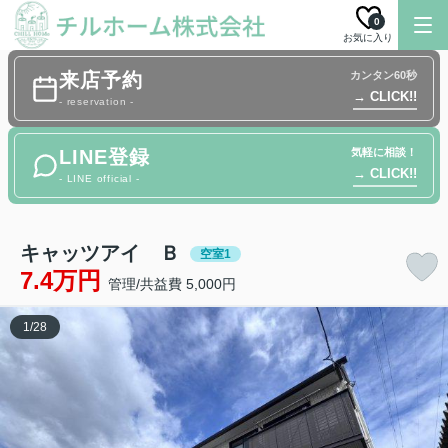
0
お気に入り
来店予約
カンタン60秒
→ CLICK!!
- reservation -
LINE登録
気軽に相談！
→ CLICK!!
- LINE official -
キャッツアイ Ｂ
空室1
7.4万円
管理/共益費 5,000円
1
/
28