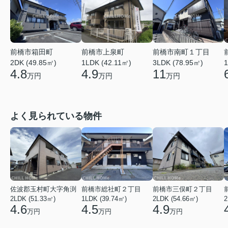
前橋市上泉町
前橋市箱田町
前橋市南町１丁目
1LDK (42.11㎡)
1
2DK (49.85㎡)
3LDK (78.95㎡)
4.9
4.8
11
万円
万円
万円
よく見られている物件
佐波郡玉村町大字角渕
前橋市総社町２丁目
前橋市三俣町２丁目
2LDK (51.33㎡)
1LDK (39.74㎡)
2LDK (54.66㎡)
2
4.6
4.5
4.9
万円
万円
万円