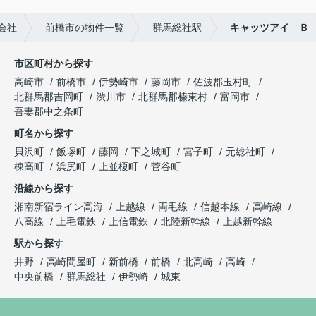
会社
前橋市の物件一覧
群馬総社駅
キャッツアイ Ｂ
市区町村から探す
高崎市
前橋市
伊勢崎市
藤岡市
佐波郡玉村町
北群馬郡吉岡町
渋川市
北群馬郡榛東村
富岡市
吾妻郡中之条町
町名から探す
貝沢町
飯塚町
藤岡
下之城町
宮子町
元総社町
棟高町
浜尻町
上並榎町
菅谷町
沿線から探す
湘南新宿ライン高海
上越線
両毛線
信越本線
高崎線
八高線
上毛電鉄
上信電鉄
北陸新幹線
上越新幹線
駅から探す
井野
高崎問屋町
新前橋
前橋
北高崎
高崎
中央前橋
群馬総社
伊勢崎
城東