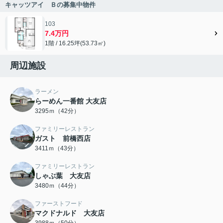
キャッツアイ Ｂの募集中物件
103
7.4万円
1階 / 16.25坪(53.73㎡)
周辺施設
ラーメン
らーめん一番館 大友店
3295ｍ（42分）
ファミリーレストラン
ガスト 前橋西店
3411ｍ（43分）
ファミリーレストラン
しゃぶ葉 大友店
3480ｍ（44分）
ファーストフード
マクドナルド 大友店