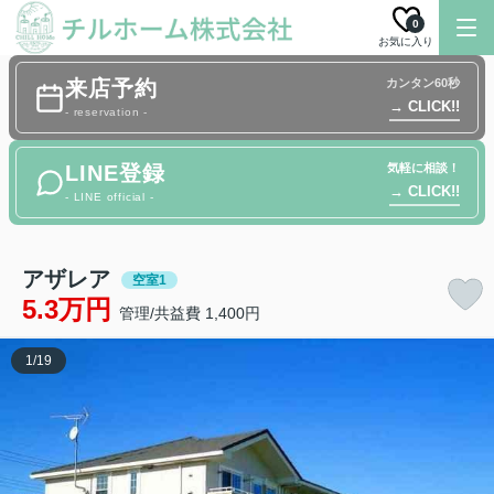
0
お気に入り
来店予約
カンタン60秒
→ CLICK!!
- reservation -
LINE登録
気軽に相談！
→ CLICK!!
- LINE official -
アザレア
空室1
5.3万円
管理/共益費 1,400円
1
/
19