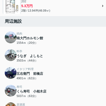
202
5.3万円
2階 / 13.94坪(46.09㎡)
周辺施設
焼肉
南大門ホルモン館
1554ｍ（20分）
料亭
うなぎ よしもと
3503ｍ（44分）
イタリア料理
五右衛門 前橋店
4901ｍ（62分）
寿司
くら寿司 小相木店
5037ｍ（63分）
居酒屋