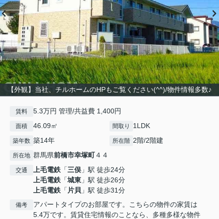
【外観】当社、チルホームのHPもご覧ください(^^)/物件情報多数♪
5.3万円 管理/共益費 1,400円
賃料
46.09㎡
1LDK
面積
間取り
築14年
2階/2階建
築年数
所在階
群馬県
前橋市
幸塚町
４４
所在地
上毛電鉄
「
三俣
」駅 徒歩24分
交通
上毛電鉄
「
城東
」駅 徒歩26分
上毛電鉄
「
片貝
」駅 徒歩31分
アパートタイプのお部屋です。こちらの物件の家賃は
備考
5.4万です。賃貸住宅情報のことなら、多種多様な物件