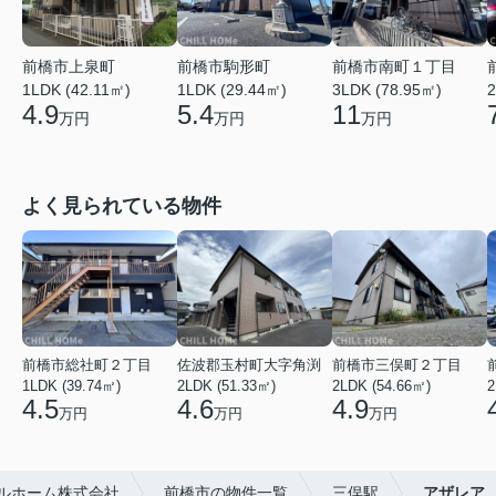
前橋市上泉町
前橋市駒形町
前橋市南町１丁目
1LDK (42.11㎡)
1LDK (29.44㎡)
2
3LDK (78.95㎡)
4.9
5.4
11
万円
万円
万円
よく見られている物件
前橋市総社町２丁目
佐波郡玉村町大字角渕
前橋市三俣町２丁目
1LDK (39.74㎡)
2LDK (51.33㎡)
2LDK (54.66㎡)
2
4.5
4.6
4.9
万円
万円
万円
ルホーム株式会社
前橋市の物件一覧
三俣駅
アザレア