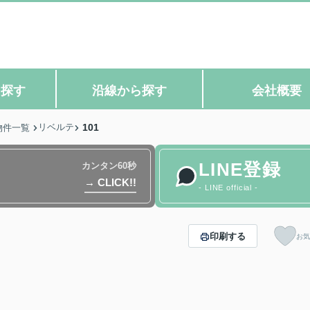
ら探す
沿線から探す
会社概要
リベルテ
101
物件一覧
LINE登録
カンタン60秒
→ CLICK!!
- LINE official -
印刷する
お気