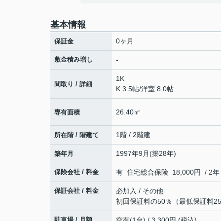
基本情報
0ヶ月
保証金
敷金積み増し
-
1K
間取り / 詳細
K 3.5帖
/
洋室 8.0帖
26.40㎡
専有面積
1階 / 2階建
所在階 / 階建て
1997年9月(築28年)
築年月
保険会社 / 料金
有 住宅総合保険 18,000円 / 2年
保証会社 / 料金
必加入 / その他
初回保証料の50％（最低保証料25,
駐車場 / 月額
空有(1台) / 3,300円 (税込)