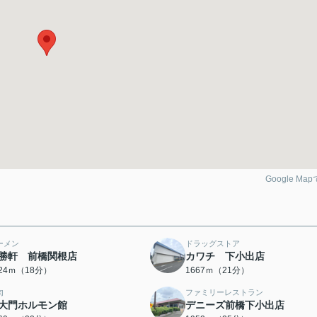
Google Ma
ーメン
ドラッグストア
勝軒 前橋関根店
カワチ 下小出店
424ｍ（18分）
1667ｍ（21分）
肉
ファミリーレストラン
大門ホルモン館
デニーズ前橋下小出店