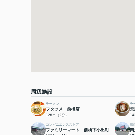
周辺施設
ラーメン
ラ
フタツメ 前橋店
景
128ｍ（2分）
1
コンビニエンスストア
焼
ファミリーマート 前橋下小出町
南