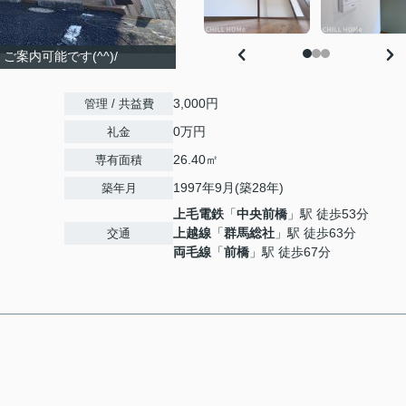
案内可能です(^^)/
3,000円
管理 / 共益費
0万円
礼金
26.40㎡
専有面積
1997年9月(築28年)
築年月
上毛電鉄
「
中央前橋
」駅 徒歩53分
４
上越線
「
群馬総社
」駅 徒歩63分
交通
両毛線
「
前橋
」駅 徒歩67分