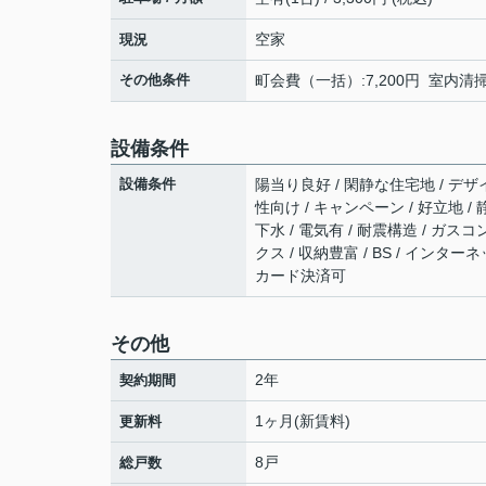
空家
現況
その他条件
町会費（一括）:7,200円 室内清
設備条件
設備条件
陽当り良好 / 閑静な住宅地 / デザイ
性向け / キャンペーン / 好立地 /
下水 / 電気有 / 耐震構造 / ガス
クス / 収納豊富 / BS / インタ
カード決済可
その他
2年
契約期間
1ヶ月(新賃料)
更新料
8戸
総戸数