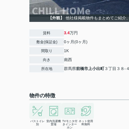
【外観】
他社様掲載物件もまとめてご紹介、ご
3.4
万円
賃料
0ヶ月(0ヶ月)
敷金(保証金)
1K
間取り
南西
向き
群馬県
前橋市
上小出町
３丁目３８-
所在地
物件の特徴
バストイレ
室内洗濯機
TVモニタ付
ネット使用
別
置場
きインター
料無料
ホン