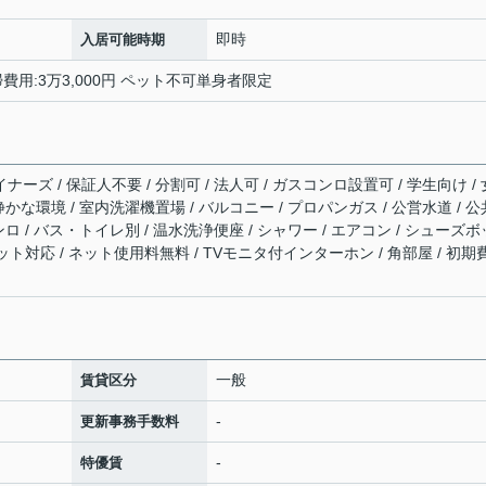
即時
入居可能時期
掃費用:3万3,000円 ペット不可単身者限定
ナーズ / 保証人不要 / 分割可 / 法人可 / ガスコンロ設置可 / 学生向け / 
 静かな環境 / 室内洗濯機置場 / バルコニー / プロパンガス / 公営水道 / 公
コンロ / バス・トイレ別 / 温水洗浄便座 / シャワー / エアコン / シューズボ
ーネット対応 / ネット使用料無料 / TVモニタ付インターホン / 角部屋 / 初期
一般
賃貸区分
-
更新事務手数料
-
特優賃