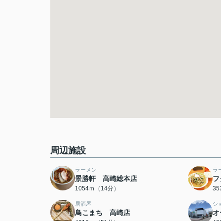
周辺施設
ラーメン
ラ
景勝軒 高崎総本店
フ
1054ｍ（14分）
3
居酒屋
シ
鳥こまち 高崎店
オ