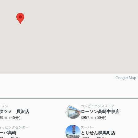
Google Ma
ーメン
コンビニエンスストア
タツメ 貝沢店
ローソン高崎中泉店
539ｍ（45分）
3957ｍ（50分）
ョッピングセンター
スーパー
ーパ高崎
とりせん群馬町店