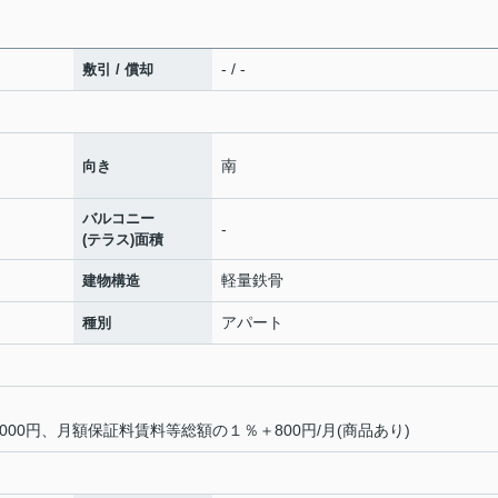
- / -
敷引 / 償却
南
向き
バルコニー
-
(テラス)面積
軽量鉄骨
建物構造
アパート
種別
00円、月額保証料賃料等総額の１％＋800円/月(商品あり)