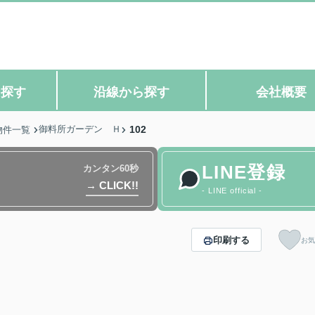
ら探す
沿線から探す
会社概要
御料所ガーデン Ｈ
102
物件一覧
LINE登録
カンタン60秒
→ CLICK!!
- LINE official -
印刷する
お気