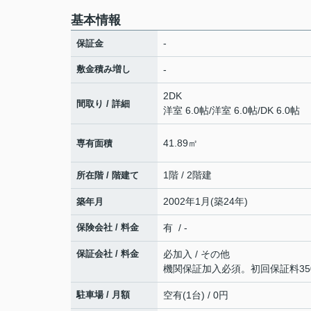
基本情報
-
保証金
敷金積み増し
-
2DK
間取り / 詳細
洋室 6.0帖
/
洋室 6.0帖
/
DK 6.0帖
41.89㎡
専有面積
1階 / 2階建
所在階 / 階建て
2002年1月(築24年)
築年月
保険会社 / 料金
有 / -
保証会社 / 料金
必加入 / その他
機関保証加入必須。初回保証料350
駐車場 / 月額
空有(1台) / 0円