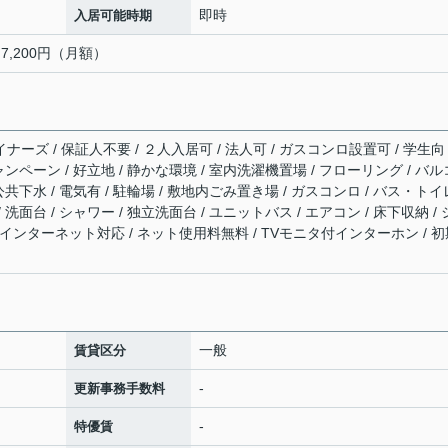
即時
入居可能時期
:7,200円（月額）
ナーズ / 保証人不要 / ２人入居可 / 法人可 / ガスコンロ設置可 / 学生向
キャンペーン / 好立地 / 静かな環境 / 室内洗濯機置場 / フローリング / バル
 公共下水 / 電気有 / 駐輪場 / 敷地内ごみ置き場 / ガスコンロ / バス・トイ
 洗面台 / シャワー / 独立洗面台 / ユニットバス / エアコン / 床下収納 /
V / インターネット対応 / ネット使用料無料 / TVモニタ付インターホン / 
一般
賃貸区分
-
更新事務手数料
-
特優賃