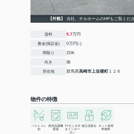
【外観】
当社、チルホームのHPもご覧ください
5.7
万円
賃料
0万円(-)
敷金(保証金)
2DK
間取り
南
向き
群馬県
高崎市
上並榎町
１２６
所在地
物件の特徴
バストイレ
室内洗濯機
TVモニタ付
独立洗面台
ネット使用
別
置場
きインター
料無料
ホン