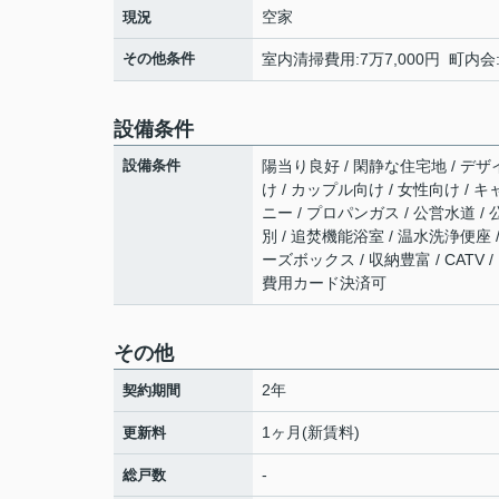
空家
現況
その他条件
室内清掃費用:7万7,000円 町内会
設備条件
設備条件
陽当り良好 / 閑静な住宅地 / デザイ
け / カップル向け / 女性向け / 
ニー / プロパンガス / 公営水道 /
別 / 追焚機能浴室 / 温水洗浄便座 /
ーズボックス / 収納豊富 / CAT
費用カード決済可
その他
2年
契約期間
1ヶ月(新賃料)
更新料
-
総戸数