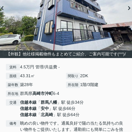
【外観】他社様掲載物件もまとめてご紹介、ご案内可能です(^^)/
4.5万円 管理/共益費 -
賃料
43.31㎡
2DK
面積
間取り
築28年
1階/3階建
築年数
所在階
群馬県
高崎市
沖町
6-4
所在地
信越本線
「
群馬八幡
」駅 徒歩34分
交通
信越本線
「
安中
」駅 徒歩66分
信越本線
「
北高崎
」駅 徒歩64分
眺めの良い物件です。通風良好で陽の当たる気持ちの良
備考
い物件をご提供いたします。通勤前にも簡単にごみを捨