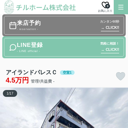
0
お気に入り
来店予約
カンタン60秒
→ CLICK!!
- reservation -
LINE登録
気軽に相談！
→ CLICK!!
- LINE official -
アイランドパレスＣ
空室1
4.5万円
管理/共益費 -
1
/
17