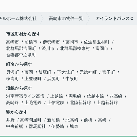
チルホーム株式会社
高崎市の物件一覧
アイランドパレスＣ
市区町村から探す
高崎市
前橋市
伊勢崎市
藤岡市
佐波郡玉村町
北群馬郡吉岡町
渋川市
北群馬郡榛東村
富岡市
吾妻郡中之条町
町名から探す
貝沢町
藤岡
飯塚町
下之城町
元総社町
宮子町
棟高町
上並榎町
浜尻町
中泉町
沿線から探す
湘南新宿ライン高海
上越線
両毛線
信越本線
八高線
高崎線
上毛電鉄
上信電鉄
北陸新幹線
上越新幹線
駅から探す
井野
高崎問屋町
新前橋
北高崎
前橋
高崎
中央前橋
群馬総社
伊勢崎
城東