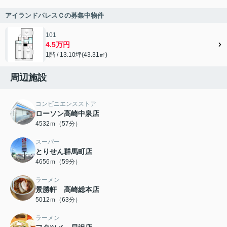
アイランドパレスＣの募集中物件
101
4.5万円
1階 / 13.10坪(43.31㎡)
周辺施設
コンビニエンスストア
ローソン高崎中泉店
4532ｍ（57分）
スーパー
とりせん群馬町店
4656ｍ（59分）
ラーメン
景勝軒 高崎総本店
5012ｍ（63分）
ラーメン