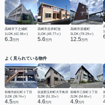
高崎市吉井町池
高崎市下之城町
高崎市並榎町
1
1LDK (45.77㎡)
1LDK (42.38㎡)
3LDK (78.29㎡)
5.6
6.3
12.5
万円
万円
万円
よく見られている物件
前橋市総社町２丁目
佐波郡玉村町大字角渕
前橋市三俣町２丁目
1LDK (39.74㎡)
2LDK (51.33㎡)
2LDK (54.66㎡)
2
4.5
4.6
4.9
万円
万円
万円